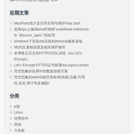
近期文章
MacPorts简介及日常应用与维护/mac port
某商vps上编译php时报错“undefined reference
to `libiconv_open’”的处理
windows下安装zip压缩布的mysql服务器端
MySQL复制设置及相关维护操作
本博客正式支持HTTPS/SSL浏览（by Let’s
Encrypt）
Let’s Encrypt HTTPS证书部署/ssl,nginx,centos
凭空想象的应用中的数据加密方案
凭空想象的web功能开发标准(性能,负载,可用
性,安全,审计等多侧面)
分类
e搞
Linux
优秀软件
原创
大杂烩