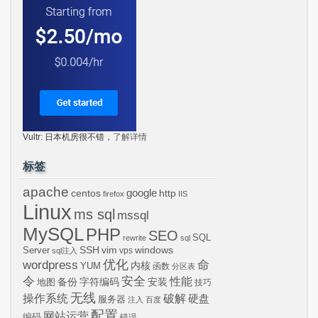
Vultr: 日本机房很不错，
了解详情
标签
apache
centos
google
http
firefox
IIS
Linux
ms sql
mssql
MySQL
PHP
SEO
SQL
rewrite
sql
SSH
vim
windows
Server
vps
sql注入
wordpress
优化
命
内核
YUM
函数
分区表
令
安全
性能
安装
备份
字符编码
地图
技巧
无线
操作系统
破解
硬盘
服务器
注入
百度
配置
网站运营
编码
错误