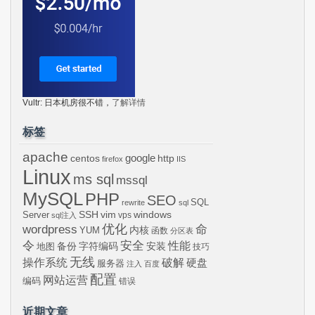
Vultr: 日本机房很不错，
了解详情
标签
apache
centos
google
http
firefox
IIS
Linux
ms sql
mssql
MySQL
PHP
SEO
SQL
rewrite
sql
SSH
vim
windows
Server
vps
sql注入
wordpress
优化
命
内核
YUM
函数
分区表
令
安全
性能
安装
备份
字符编码
地图
技巧
无线
操作系统
破解
硬盘
服务器
注入
百度
配置
网站运营
编码
错误
近期文章