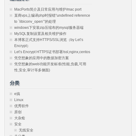
MacPorts简介及日常应用与维护/mac port
某商vps上编译php时报错“undefined reference
to `libiconv_open’”的处理
windows下安装zip压缩布的mysql服务器端
MySQL复制设置及相关维护操作
本博客正式支持HTTPS/SSL浏览（by Let’s
Encrypt）
Let’s Encrypt HTTPS证书部署/ssl,nginx,centos
凭空想象的应用中的数据加密方案
凭空想象的web功能开发标准(性能,负载,可用
性,安全,审计等多侧面)
分类
e搞
Linux
优秀软件
原创
大杂烩
安全
无线安全