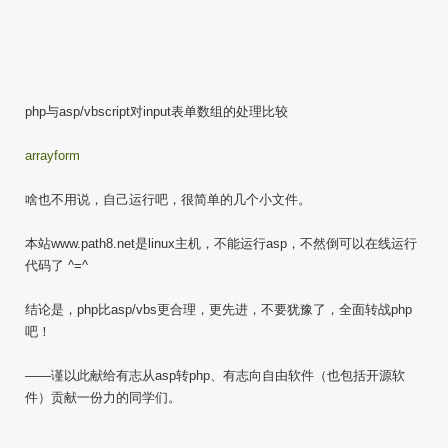
php与asp/vbscript对input表单数组的处理比较
arrayform
啥也不用说，自己运行吧，很简单的几个小文件。
本站www.path8.net是linux主机，不能运行asp，不然倒可以在线运行
代码了 ^=^
结论是，php比asp/vbs更合理，更先进，不要犹豫了，全面转战php
吧！
——谨以此献给有志从asp转php、有志向自由软件（也包括开源软
件）贡献一份力的同学们。