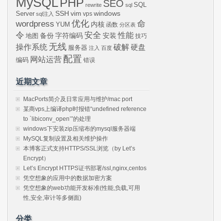
MySQL
PHP
SEO
SQL
rewrite
sql
SSH
vim
windows
Server
vps
sql注入
wordpress
优化
命
内核
YUM
函数
分区表
令
安全
性能
安装
备份
字符编码
地图
技巧
无线
操作系统
破解
硬盘
服务器
注入
百度
配置
网站运营
编码
错误
近期文章
MacPorts简介及日常应用与维护/mac port
某商vps上编译php时报错“undefined reference
to `libiconv_open’”的处理
windows下安装zip压缩布的mysql服务器端
MySQL复制设置及相关维护操作
本博客正式支持HTTPS/SSL浏览（by Let’s
Encrypt）
Let’s Encrypt HTTPS证书部署/ssl,nginx,centos
凭空想象的应用中的数据加密方案
凭空想象的web功能开发标准(性能,负载,可用
性,安全,审计等多侧面)
分类