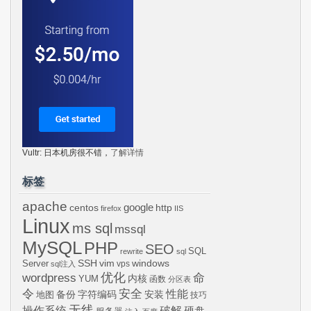
Vultr: 日本机房很不错，
了解详情
标签
apache
centos
google
http
firefox
IIS
Linux
ms sql
mssql
MySQL
PHP
SEO
SQL
rewrite
sql
SSH
vim
windows
Server
vps
sql注入
wordpress
优化
命
内核
YUM
函数
分区表
令
安全
性能
安装
备份
字符编码
地图
技巧
无线
操作系统
破解
硬盘