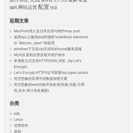
服务器
注入
百度
配置
网站运营
编码
错误
近期文章
MacPorts简介及日常应用与维护/mac port
某商vps上编译php时报错“undefined reference
to `libiconv_open’”的处理
windows下安装zip压缩布的mysql服务器端
MySQL复制设置及相关维护操作
本博客正式支持HTTPS/SSL浏览（by Let’s
Encrypt）
Let’s Encrypt HTTPS证书部署/ssl,nginx,centos
凭空想象的应用中的数据加密方案
凭空想象的web功能开发标准(性能,负载,可用
性,安全,审计等多侧面)
分类
e搞
Linux
优秀软件
原创