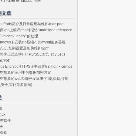
期文章
acPorts简介及日常应用与维护/mac port
商vps上编译php时报错“undefined reference
o `libiconv_open’”的处理
indows下安装zip压缩布的mysql服务器端
ySQL复制设置及相关维护操作
博客正式支持HTTPS/SSL浏览（by Let’s
ncrypt）
et’s Encrypt HTTPS证书部署/ssl,nginx,centos
空想象的应用中的数据加密方案
空想象的web功能开发标准(性能,负载,可用
,安全,审计等多侧面)
类
搞
nux
秀软件
创
杂烩