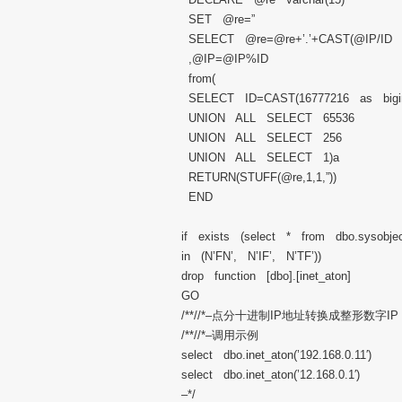
SET @re=”
SELECT @re=@re+’.’+CAST(@IP/ID 
,@IP=@IP%ID
from(
SELECT ID=CAST(16777216 as bigi
UNION ALL SELECT 65536
UNION ALL SELECT 256
UNION ALL SELECT 1)a
RETURN(STUFF(@re,1,1,”))
END
if exists (select * from dbo.sysobje
in (N’FN’, N’IF’, N’TF’))
drop function [dbo].[inet_aton]
GO
/**//*–点分十进制IP地址转换成整形数字IP 
/**//*–调用示例
select dbo.inet_aton(’192.168.0.11′)
select dbo.inet_aton(’12.168.0.1′)
–*/