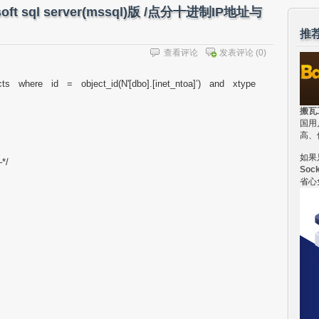
crosoft sql server(mssql)版 /点分十进制IP地址与
推
查看评论
发表评论
(0)
cts where id = object_id(N'[dbo].[inet_ntoa]’) and xtype
搬瓦
国用
高、
如果
*/
Soc
省心