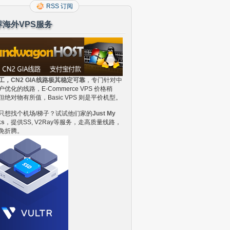
RSS 订阅
荐海外VPS服务
工，CN2 GIA线路极其稳定可靠
，专门针对中
户优化的线路，E-Commerce VPS 价格稍
但绝对物有所值，Basic VPS 则是平价机型。
只想找个机场/梯子？试试他们家的
Just My
ks
，提供SS, V2Ray等服务，走高质量线路，
免折腾。