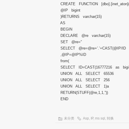
CREATE FUNCTION [dbo].[inet_aton
@IP bigint
)RETURNS varchar(15)
AS
BEGIN
DECLARE @re varchar(15)
SET @re=”
SELECT @re=@re+’.’+CAST(@IP/ID 
,@IP=@IP%ID
from(
SELECT ID=CAST(16777216 as bigi
UNION ALL SELECT 65536
UNION ALL SELECT 256
UNION ALL SELECT 1)a
RETURN(STUFF(@re,1,1,”))
END
未分类
Asp
,
IP
,
ms sql
,
转换