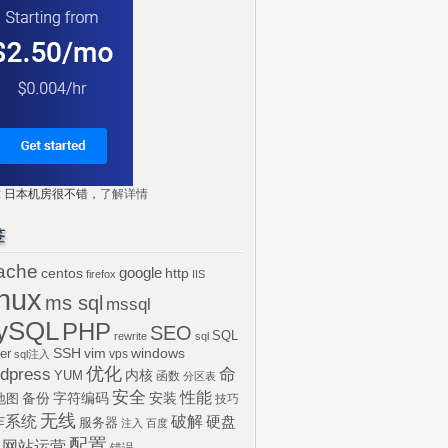
tr: 日本机房很不错，
了解详情
签
ache
centos
google
http
firefox
IIS
inux
ms sql
mssql
ySQL
PHP
SEO
SQL
rewrite
sql
SSH
vim
windows
er
vps
sql注入
dpress
优化
命
内核
YUM
函数
分区表
安全
性能
安装
备份
字符编码
地图
技巧
无线
作系统
破解
硬盘
服务器
注入
百度
配置
网站运营
错误