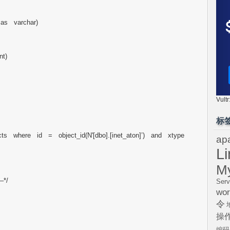
as varchar)
nt)
Vul
标
cts where id = object_id(N'[dbo].[inet_aton]’) and xtype
ap
L
M
–*/
Serv
wor
令
操
编码