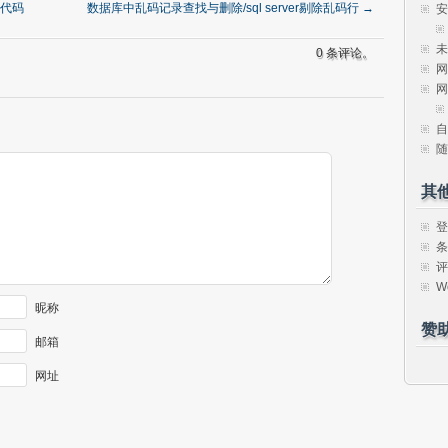
源代码
数据库中乱码记录查找与删除/sql server剔除乱码行
→
安
未
0 条评论。
网
网
自
随
其
登
条
评
W
昵称
赞
邮箱
网址