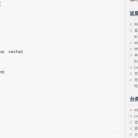
](
近
M
某
t
w
M
as varchar)
本
E
L
nt)
凭
凭
性
分
e
Li
优
原
大