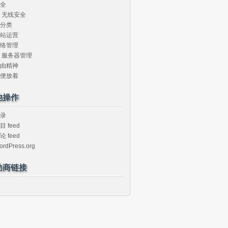
全
无线安全
分类
站运营
络管理
服务器管理
由精神
便放着
他操作
录
目 feed
论 feed
ordPress.org
助商链接