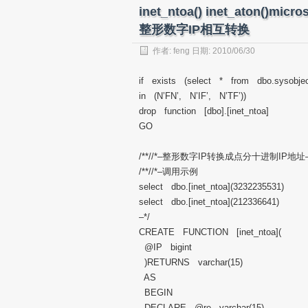
inet_ntoa() inet_aton()mi
整形数字IP相互转换
作者:
feng
日期: 2010/06/30
if exists (select * from dbo.sysobje
in (N’FN’, N’IF’, N’TF’))
drop function [dbo].[inet_ntoa]
GO
/**//*–整形数字IP转换成点分十进制IP地址–
/**//*–调用示例
select dbo.[inet_ntoa](3232235531)
select dbo.[inet_ntoa](212336641)
–*/
CREATE FUNCTION [inet_ntoa](
@IP bigint
)RETURNS varchar(15)
AS
BEGIN
DECLARE @re varchar(15)