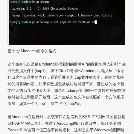
图十七:Airodump命令的格式
这个命令仅仅是使airodump把捕获到的目标AP的数据包写入到那个生
成的数据文件中(cap1)。 按下Ctrl+C键退出Airodump，输入ls –l命令
列出这个目录中的内容，看看扩展名为.cap文件的大小。在经过几秒
钟的捕获动作后，如果有数据包被成功地捕捉下来，那生成的这个包
文件大约为几 个 KB大小。如果Airodump使用同一个参数在捕获数据
包时被停止和重新开始后，这个生成的包文件会依照前一个文件顺序
添加，如第一个为cap1，第二 个为cap2等。
当Airodump在运行时，在该窗口左边看到的BSSID下列出来的值就是
目标AP的MAC地址。在这个Airodump的运行窗口中，我们 会看到
Packet和IV这两个值正在不停地增长，这都是由于Windows检测网络