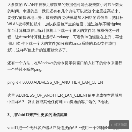
大多数的 WLAN中捕获足够数量的数据包可能会花费数小时甚至数天
的时间。幸运的是，我们还有有几个办法可以把这个速度提高起来。
要使IV值快速地上升，最有效的 办法就是加大网络的通信量，把目标
WLAN变得繁忙起来，加快数据包产生的速度，通过连续不断地ping
某台计算机或在目标计算机上下载一个很大的文件能 够模仿这一过
程，让Attack计算机上运行Airodump，可看到IV值慢慢在上升，再使
用BT软 件下载一个大的文件(如分布式Linux系统的.ISO文件或电
影)，这样IV值上升的速度就快多了。
还有一个方法，在Windows的命令提示符窗口输入如下的命令来进行
一个持续不断的ping:
ping -t -l 50000 ADDRESS_OF_ANOTHER_LAN_CLIENT
这里 ADDRESS_OF_ANOTHER_LAN_CLIENT值更改成在本局域网
中目标AP、路由器或其他任何可ping得通的客户端的IP地址。
3、用Void11来产生更多的通信流量
↑
回到顶部
void11把一个无线客户端从它所连接的AP上使用一个强制验证过程，