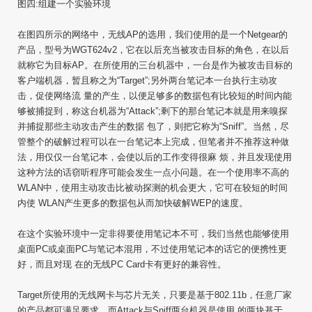
图四:组建一个实验环境
在图四所示的网络中，无线AP的选用，我们使用的是一个Netgear的
产品，型号为WGT624v2，它在以后充当被攻击目标的角色，在以后
就称它为目标AP。在所使用的三台机器中，一台是作为被攻击目标的
客户端机器，暂且称之为“Target”;另外两台笔记本一台执行主动攻
击，促使网络流 量的产生，以便足够多的数据包有比较短的时间内能
够被捕捉到，称这台机器为“Attack”;剩下的那台笔记本就是用来嗅探
并捕捉那些主动攻击产生的数据 包了，则把它称为“Sniff”。当然，尽
管整个的破解过程可以在一台笔记本上完成，但笔者并不推荐这种做
法，用仅仅一台笔记本，会使以后的工作变得很麻 烦，并且发现使用
这种方法的话窃听程序可能会发生一点小问题。在一个使用率不高的
WLAN中，使用主动攻击比被动探测的机会更大，它可在较短的时间
内使 WLAN产生更多的数据包从而加快破解WEP的速度。
在这个实验环境中一定非得要使用笔记本不可，我们当然也能够使用
桌面PC或桌面PC与笔记本混用，不过使用笔记本的话它的便携性更
好，而且对现 在的无线PC Card卡有更好的兼容性。
Target所使用的无线网卡与芯片无关，只要是基于802.11b，任意厂家
的产品都可满足要求。而Attack与Sniff两台机器是使用 的两块基于