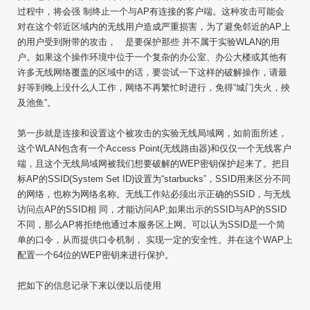
过程中，将会强 制终止一个与AP有连接的客户端。这种攻击可能会
对在这个邻近区域内的无线用户造成严重损害，为了避免邻近的AP上
的用户受到附带的攻击， 是要保护那些 并不属于实验WLAN的用
户。如果这个操作环境中位于一个复杂的办公室、办公大楼或其他有
许多无线网络覆盖的区域中的话，要尝试一下这样的破解操作，请最
好等到晚上没什么人工作，网络不再繁忙时进行，免得“城门失火，殃
及池鱼”。
第一步就是连接和设置这个被攻击的实验无线局域网，如前面所述，
这个WLAN包含有一个Access Point(无线路由器)和仅仅一个无线客户
端，且这个无线局域网被我们想要破解的WEP密钥保护起来了。把目
标AP的SSID(System Set ID)设置为“starbucks”，SSID用来区分不同
的网络，也称为网络名称。无线工作站必须出示正确的SSID，与无线
访问点AP的SSID相 同，才能访问AP;如果出示的SSID与AP的SSID
不同，那么AP将拒绝他通过本服务区上网。可以认为SSID是一个简
单的口令，从而提供口令机制， 实现一定的安全性。并在这个WAP上
配置一个64位的WEP密钥来进行保护。
把如下的信息记录下来以便以后使用