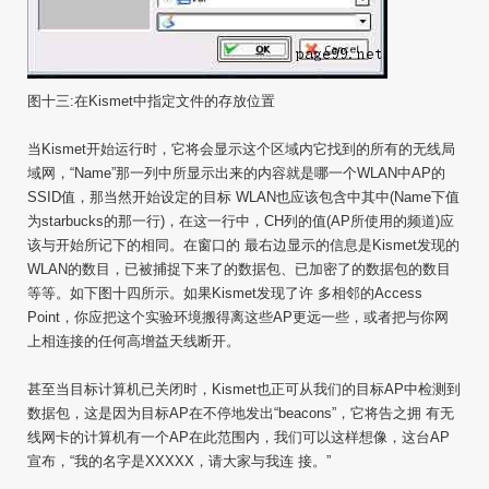
图十三:在Kismet中指定文件的存放位置
当Kismet开始运行时，它将会显示这个区域内它找到的所有的无线局
域网，“Name”那一列中所显示出来的内容就是哪一个WLAN中AP的
SSID值，那当然开始设定的目标 WLAN也应该包含中其中(Name下值
为starbucks的那一行)，在这一行中，CH列的值(AP所使用的频道)应
该与开始所记下的相同。在窗口的 最右边显示的信息是Kismet发现的
WLAN的数目，已被捕捉下来了的数据包、已加密了的数据包的数目
等等。如下图十四所示。如果Kismet发现了许 多相邻的Access
Point，你应把这个实验环境搬得离这些AP更远一些，或者把与你网
上相连接的任何高增益天线断开。
甚至当目标计算机已关闭时，Kismet也正可从我们的目标AP中检测到
数据包，这是因为目标AP在不停地发出“beacons”，它将告之拥 有无
线网卡的计算机有一个AP在此范围内，我们可以这样想像，这台AP
宣布，“我的名字是XXXXX，请大家与我连 接。”