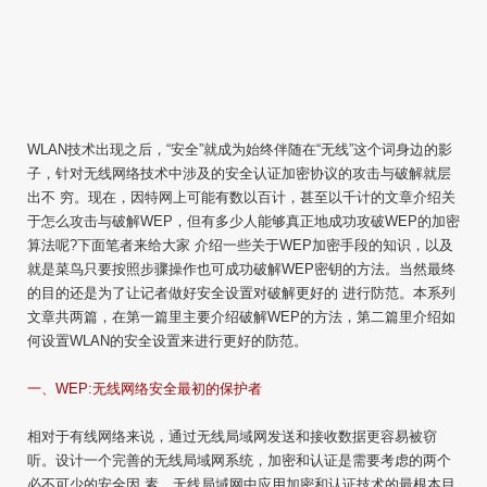
WLAN技术出现之后，“安全”就成为始终伴随在“无线”这个词身边的影
子，针对无线网络技术中涉及的安全认证加密协议的攻击与破解就层
出不 穷。现在，因特网上可能有数以百计，甚至以千计的文章介绍关
于怎么攻击与破解WEP，但有多少人能够真正地成功攻破WEP的加密
算法呢?下面笔者来给大家 介绍一些关于WEP加密手段的知识，以及
就是菜鸟只要按照步骤操作也可成功破解WEP密钥的方法。当然最终
的目的还是为了让记者做好安全设置对破解更好的 进行防范。本系列
文章共两篇，在第一篇里主要介绍破解WEP的方法，第二篇里介绍如
何设置WLAN的安全设置来进行更好的防范。
一、WEP:无线网络安全最初的保护者
相对于有线网络来说，通过无线局域网发送和接收数据更容易被窃
听。设计一个完善的无线局域网系统，加密和认证是需要考虑的两个
必不可少的安全因 素。无线局域网中应用加密和认证技术的最根本目