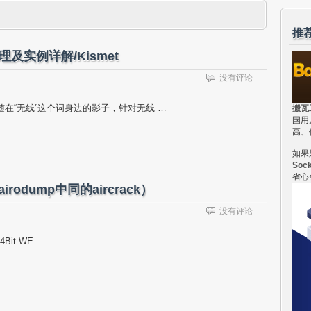
推
及实例详解/Kismet
没有评论
随在“无线”这个词身边的影子，针对无线 …
搬瓦
国用
高、
如果
Soc
省心
rodump中同的aircrack）
没有评论
4Bit WE …