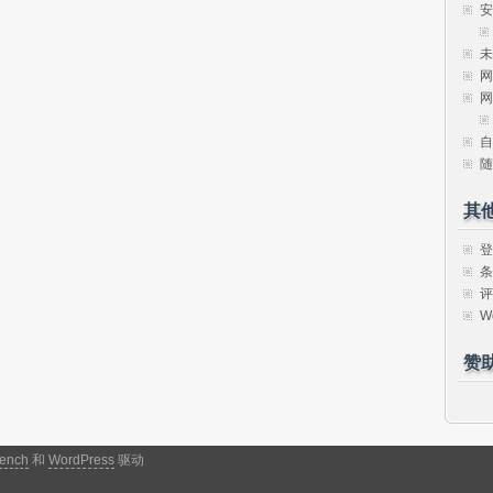
安
未
网
网
自
随
其
登
条
评
W
赞
ench
和
WordPress
驱动