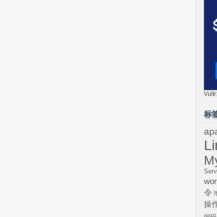
Vul
标
ap
L
M
Serv
wor
令
操
编码