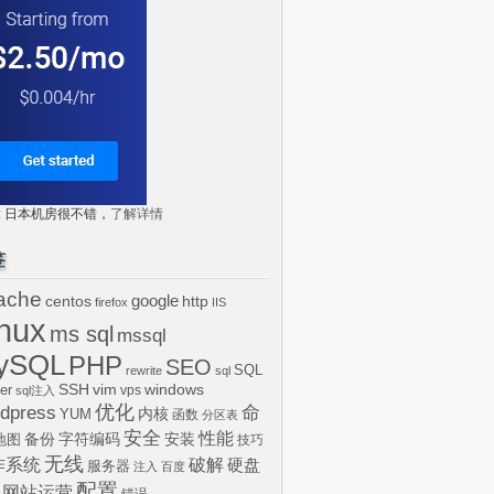
tr: 日本机房很不错，
了解详情
签
ache
centos
google
http
firefox
IIS
inux
ms sql
mssql
ySQL
PHP
SEO
SQL
rewrite
sql
SSH
vim
windows
er
vps
sql注入
dpress
优化
命
内核
YUM
函数
分区表
安全
性能
安装
备份
字符编码
地图
技巧
无线
作系统
破解
硬盘
服务器
注入
百度
配置
网站运营
错误