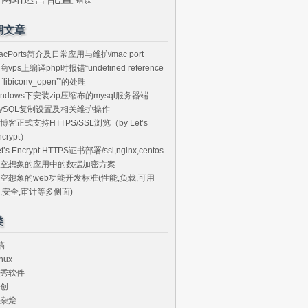
期文章
acPorts简介及日常应用与维护/mac port
商vps上编译php时报错“undefined reference
o `libiconv_open’”的处理
indows下安装zip压缩布的mysql服务器端
ySQL复制设置及相关维护操作
博客正式支持HTTPS/SSL浏览（by Let’s
ncrypt）
et’s Encrypt HTTPS证书部署/ssl,nginx,centos
空想象的应用中的数据加密方案
空想象的web功能开发标准(性能,负载,可用
,安全,审计等多侧面)
类
搞
nux
秀软件
创
杂烩