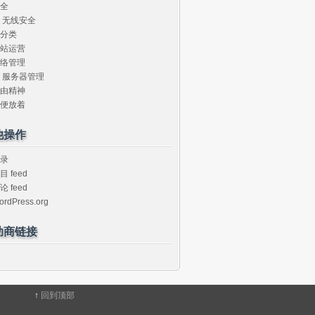
全
无线安全
分类
站运营
络管理
服务器管理
由精神
便放着
他操作
录
目 feed
论 feed
ordPress.org
助商链接
↑
回到顶部