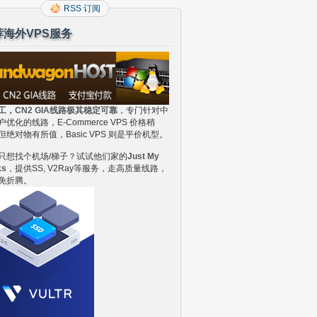
RSS 订阅
荐海外VPS服务
工，CN2 GIA线路极其稳定可靠
，专门针对中
户优化的线路，E-Commerce VPS 价格稍
但绝对物有所值，Basic VPS 则是平价机型。
只想找个机场/梯子？试试他们家的
Just My
ks
，提供SS, V2Ray等服务，走高质量线路，
免折腾。