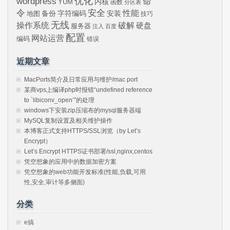
wordpress
优化
命
内核
YUM
函数
分区表
令
安全
性能
安装
备份
字符编码
地图
技巧
无线
操作系统
破解
硬盘
服务器
注入
百度
配置
网站运营
编码
错误
近期文章
MacPorts简介及日常应用与维护/mac port
某商vps上编译php时报错“undefined reference
to `libiconv_open’”的处理
windows下安装zip压缩布的mysql服务器端
MySQL复制设置及相关维护操作
本博客正式支持HTTPS/SSL浏览（by Let’s
Encrypt）
Let’s Encrypt HTTPS证书部署/ssl,nginx,centos
凭空想象的应用中的数据加密方案
凭空想象的web功能开发标准(性能,负载,可用
性,安全,审计等多侧面)
分类
e搞