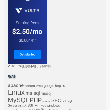
Vultr: 日本机房很不错，
了解详情
标签
apache
centos
google
http
firefox
IIS
Linux
ms sql
mssql
MySQL
PHP
SEO
SQL
rewrite
sql
SSH
vim
windows
Server
vps
sql注入