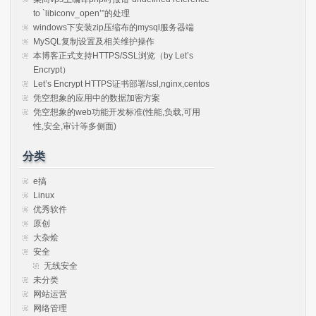
to `libiconv_open’”的处理
windows下安装zip压缩布的mysql服务器端
MySQL复制设置及相关维护操作
本博客正式支持HTTPS/SSL浏览（by Let’s
Encrypt）
Let’s Encrypt HTTPS证书部署/ssl,nginx,centos
凭空想象的应用中的数据加密方案
凭空想象的web功能开发标准(性能,负载,可用
性,安全,审计等多侧面)
分类
e搞
Linux
优秀软件
原创
大杂烩
安全
无线安全
未分类
网站运营
网络管理