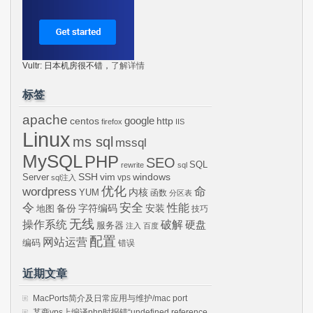
Vultr: 日本机房很不错，
了解详情
标签
apache
centos
google
http
firefox
IIS
Linux
ms sql
mssql
MySQL
PHP
SEO
SQL
rewrite
sql
SSH
vim
windows
Server
vps
sql注入
wordpress
优化
命
内核
YUM
函数
分区表
令
安全
性能
安装
备份
字符编码
地图
技巧
无线
操作系统
破解
硬盘
服务器
注入
百度
配置
网站运营
编码
错误
近期文章
MacPorts简介及日常应用与维护/mac port
某商vps上编译php时报错“undefined reference