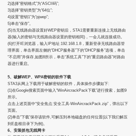
2)选择“密钥格式”为“ASCII码”;
3)选择“密钥类型”为“64位”;
4)设置“密钥1”为“pjwep”;
5)单击“保存”。
(5)当无线路由器设置好WEP密钥后，STA1需要重新连接上无线路由
器(输入的密钥与无线路由器设置的密钥相同)，一会儿就连接成功。
(6)打开IE浏览器，输入IP地址:192.168.1.8，重新登录无线路由器管
理界面，单击界面左侧的“DHCP服务器”下的“DHCP服务”选项，单击
“不启用”并保存,如图8所示，单击“系统工具”下的“重启路由器”对路由
器进行重启。
5、破解WEP、WPA密钥的软件下载
STA3从网上下载用于破解密钥的软件，具体操作步骤如下:
(1)在Google搜索页面中输入“WinAircrackPack下载”进行搜索，如图9
所示。
点击上述页面中“安全焦点:安全工具-WinAircrackPack.zip”，弹出以下
页面。
(2)单击“下载”保存该软件,可解压到本地磁盘的任何位置(以下我们解压
到E盘根目录下为例)。
6、安装抓包无线网卡