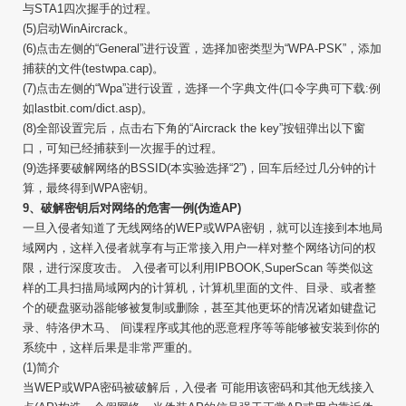
与STA1四次握手的过程。
(5)启动WinAircrack。
(6)点击左侧的“General”进行设置，选择加密类型为“WPA-PSK”，添加
捕获的文件(testwpa.cap)。
(7)点击左侧的“Wpa”进行设置，选择一个字典文件(口令字典可下载:例
如lastbit.com/dict.asp)。
(8)全部设置完后，点击右下角的“Aircrack the key”按钮弹出以下窗
口，可知已经捕获到一次握手的过程。
(9)选择要破解网络的BSSID(本实验选择“2”)，回车后经过几分钟的计
算，最终得到WPA密钥。
9、破解密钥后对网络的危害一例(伪造AP)
一旦入侵者知道了无线网络的WEP或WPA密钥，就可以连接到本地局
域网内，这样入侵者就享有与正常接入用户一样对整个网络访问的权
限，进行深度攻击。 入侵者可以利用IPBOOK,SuperScan 等类似这
样的工具扫描局域网内的计算机，计算机里面的文件、目录、或者整
个的硬盘驱动器能够被复制或删除，甚至其他更坏的情况诸如键盘记
录、特洛伊木马、 间谍程序或其他的恶意程序等等能够被安装到你的
系统中，这样后果是非常严重的。
(1)简介
当WEP或WPA密码被破解后，入侵者 可能用该密码和其他无线接入