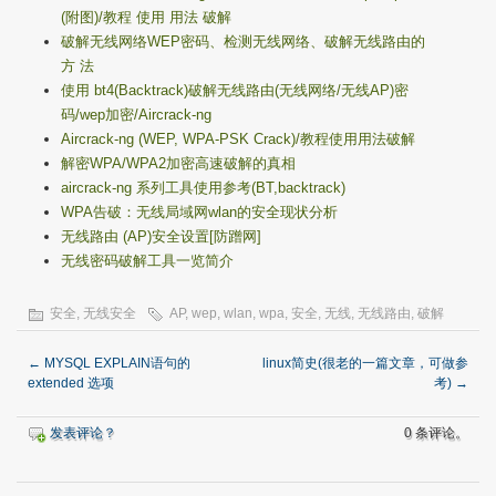
(附图)/教程 使用 用法 破解
破解无线网络WEP密码、检测无线网络、破解无线路由的
方 法
使用 bt4(Backtrack)破解无线路由(无线网络/无线AP)密
码/wep加密/Aircrack-ng
Aircrack-ng (WEP, WPA-PSK Crack)/教程使用用法破解
解密WPA/WPA2加密高速破解的真相
aircrack-ng 系列工具使用参考(BT,backtrack)
WPA告破：无线局域网wlan的安全现状分析
无线路由 (AP)安全设置[防蹭网]
无线密码破解工具一览简介
安全
,
无线安全
AP
,
wep
,
wlan
,
wpa
,
安全
,
无线
,
无线路由
,
破解
←
MYSQL EXPLAIN语句的
linux简史(很老的一篇文章，可做参
extended 选项
考)
→
发表评论？
0 条评论。