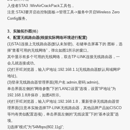
入侵者STA3 :WinAirCrackPack工具包，
注意:STA3要开启在控制面板->管理工具->服务中开启Wireless Zero
Config服务。
3、实验拓扑图
(略)
4、配置无线路由器(根据实际网络环境进行配置)
(1)STA1连接上无线路由器(默认未加密)。右键单击屏幕下的 图标，选
择“查看可用的无线网络”，弹出如图1所示的窗口。
其中显示有多个可用的无线网络，双击TP-LINK连接无线路由器，一
会儿就连接成功。
(2)打开IE浏览器，输入IP地址:192.168.1.1(无线路由器默认局域网IP
地址)。
(3)登录无线路由器管理界面(用户名:admin,密码:admin)。
单击界面左侧的“网络参数”下的“LAN口设置”选项，设置“IP地址”为
192.168.1.8并保存，如图4所示。
(4)打开IE浏览器，输入IP地址:192.168.1.8，重新登录无线路由器管
理界面(注意本实验选择TP-LINK无线路由器，其他品牌产品如CISCO
等均有类似配置选项)，单击界面左侧的“无线设置”下的“基本设置”选
项。
1)选择“模式”为“54Mbps(802.11g)”;