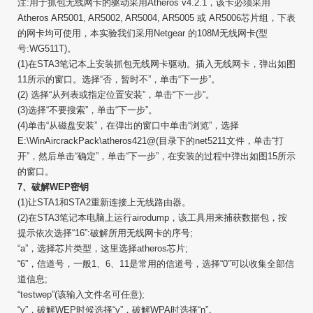
注:用于抓包无线网卡的驱动采用Atheros v4.2.1，该卡必须采用
Atheros AR5001, AR5002, AR5004, AR5005 或 AR5006芯片组，下表
的网卡均可使用，本实验我们采用Netgear 的108M无线网卡(型
号:WG511T)。
(1)在STA3笔记本上安装抓包无线网卡驱动。插入无线网卡，弹出如图
11所示的窗口。选择“否，暂时不”，单击“下一步”。
(2) 选择“从列表或指定位置安装”，单击“下一步”。
(3)选择“不要搜索”，单击“下一步”。
(4)单击“从磁盘安装”，在弹出的窗口中单击“浏览”，选择
E:\WinAircrackPack\atheros421@(目录下的net5211文件，单击“打
开”，然后单击“确定”，单击“下一步”，在安装的过程中弹出如图15所示
的窗口。
7、破解WEP密钥
(1)让STA1和STA2重新连接上无线路由器。
(2)在STA3笔记本电脑上运行airodump，该工具用来捕获数据包，按
提示依次选择“16”:破解所用无线网卡的序号;
“a”，选择芯片类型，这里选择atheros芯片;
“6”，信道号，一般1、6、11是常用的信道号，选择“0”可以收集全部信
道信息;
“testwep”(该输入文件名可任意);
“y”，破解WEP时候选择“y”，破解WPA时选择“n”。