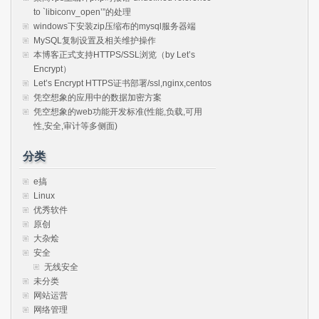
to `libiconv_open’”的处理
windows下安装zip压缩布的mysql服务器端
MySQL复制设置及相关维护操作
本博客正式支持HTTPS/SSL浏览（by Let’s
Encrypt）
Let’s Encrypt HTTPS证书部署/ssl,nginx,centos
凭空想象的应用中的数据加密方案
凭空想象的web功能开发标准(性能,负载,可用
性,安全,审计等多侧面)
分类
e搞
Linux
优秀软件
原创
大杂烩
安全
无线安全
未分类
网站运营
网络管理