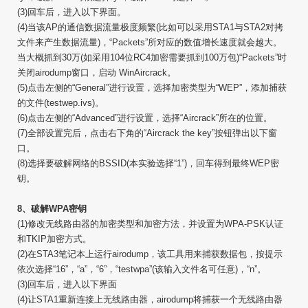
(3)回车后，进入以下界面。
(4)当该AP的通信数据流量极度频繁(比如可以采用STA1与STA2对拷
文件来产生数据流量)，“Packets”所对应的数值增长速度就会越大。
当大概抓到30万(如采用104位RC4加密需要抓到100万包)“Packets”时
关闭airodump窗口，启动 WinAircrack。
(5)点击左侧的“General”进行设置，选择加密类型为“WEP”，添加捕获
的文件(testwep.ivs)。
(6)点击左侧的“Advanced”进行设置，选择“Aircrack”所在的位置。
(7)全部设置完后，点击右下角的“Aircrack the key”按钮弹出以下窗
口。
(8)选择要破解网络的BSSID(本实验选择“1”)，回车得到最终WEP密
钥。
8、破解WPA密钥
(1)修改无线路由器的加密类型和加密方法，并设置为WPA-PSK认证
和TKIP加密方式。
(2)在STA3笔记本上运行airodump，该工具用来捕获数据包，按提示
依次选择“16”，“a”，“6”，“testwpa”(该输入文件名可任意)，“n”。
(3)回车后，进入以下界面
(4)让STA1重新连接上无线路由器，airodump将捕获一个无线路由器