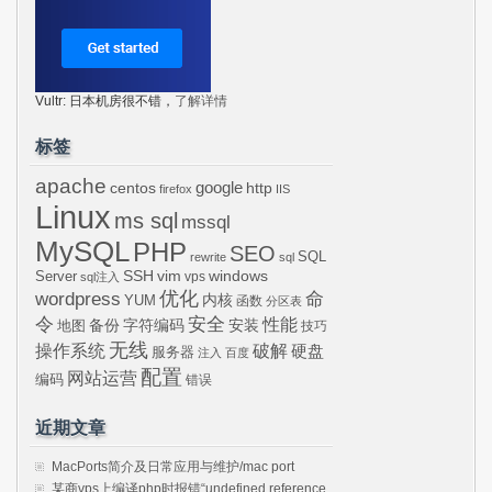
Vultr: 日本机房很不错，
了解详情
标签
apache
centos
google
http
firefox
IIS
Linux
ms sql
mssql
MySQL
PHP
SEO
SQL
rewrite
sql
SSH
vim
windows
Server
vps
sql注入
wordpress
优化
命
内核
YUM
函数
分区表
令
安全
性能
安装
备份
字符编码
地图
技巧
无线
操作系统
破解
硬盘
服务器
注入
百度
配置
网站运营
编码
错误
近期文章
MacPorts简介及日常应用与维护/mac port
某商vps上编译php时报错“undefined reference