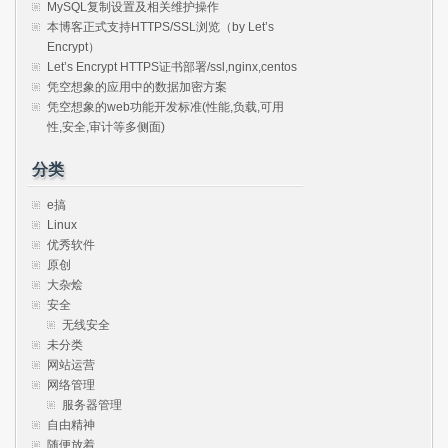
MySQL复制设置及相关维护操作
本博客正式支持HTTPS/SSL浏览（by Let’s
Encrypt）
Let’s Encrypt HTTPS证书部署/ssl,nginx,centos
凭空想象的应用中的数据加密方案
凭空想象的web功能开发标准(性能,负载,可用
性,安全,审计等多侧面)
分类
e搞
Linux
优秀软件
原创
大杂烩
安全
无线安全
未分类
网站运营
网络管理
服务器管理
自由精神
随便放着