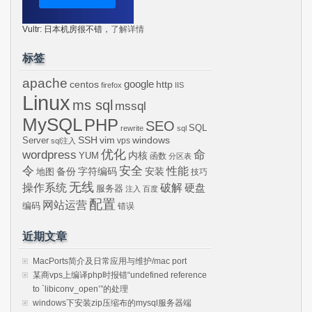
Vultr: 日本机房很不错，
了解详情
标签
apache
centos
google
http
firefox
IIS
Linux
ms sql
mssql
MySQL
PHP
SEO
SQL
rewrite
sql
SSH
vim
windows
Server
vps
sql注入
wordpress
优化
命
内核
YUM
函数
分区表
令
安全
性能
安装
备份
字符编码
地图
技巧
无线
操作系统
破解
硬盘
服务器
注入
百度
配置
网站运营
编码
错误
近期文章
MacPorts简介及日常应用与维护/mac port
某商vps上编译php时报错“undefined reference
to `libiconv_open’”的处理
windows下安装zip压缩布的mysql服务器端