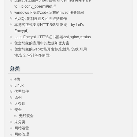
某商vps上编译php时报错“undefined reference
to `libiconv_open’”的处理
windows下安装zip压缩布的mysql服务器端
MySQL复制设置及相关维护操作
本博客正式支持HTTPS/SSL浏览（by Let’s
Encrypt）
Let’s Encrypt HTTPS证书部署/ssl,nginx,centos
凭空想象的应用中的数据加密方案
凭空想象的web功能开发标准(性能,负载,可用
性,安全,审计等多侧面)
分类
e搞
Linux
优秀软件
原创
大杂烩
安全
无线安全
未分类
网站运营
网络管理