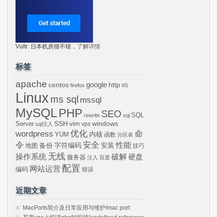
Vultr: 日本机房很不错，
了解详情
标签
apache
centos
google
http
firefox
IIS
Linux
ms sql
mssql
MySQL
PHP
SEO
SQL
rewrite
sql
SSH
vim
windows
Server
vps
sql注入
wordpress
优化
命
内核
YUM
函数
分区表
令
安全
性能
安装
备份
字符编码
地图
技巧
无线
操作系统
破解
硬盘
服务器
注入
百度
配置
网站运营
编码
错误
近期文章
MacPorts简介及日常应用与维护/mac port