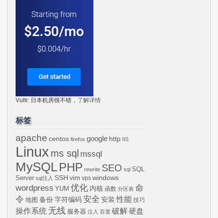
Vultr: 日本机房很不错，
了解详情
标签
apache
centos
google
http
firefox
IIS
Linux
ms sql
mssql
MySQL
PHP
SEO
SQL
rewrite
sql
SSH
vim
windows
Server
vps
sql注入
wordpress
优化
命
内核
YUM
函数
分区表
令
安全
性能
安装
备份
字符编码
地图
技巧
无线
操作系统
破解
硬盘
服务器
注入
百度