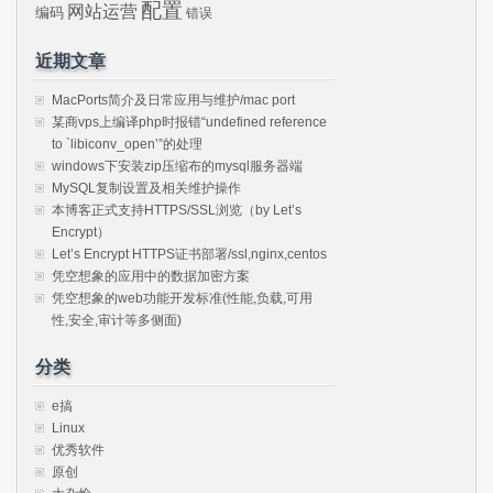
配置
网站运营
编码
错误
近期文章
MacPorts简介及日常应用与维护/mac port
某商vps上编译php时报错“undefined reference
to `libiconv_open’”的处理
windows下安装zip压缩布的mysql服务器端
MySQL复制设置及相关维护操作
本博客正式支持HTTPS/SSL浏览（by Let’s
Encrypt）
Let’s Encrypt HTTPS证书部署/ssl,nginx,centos
凭空想象的应用中的数据加密方案
凭空想象的web功能开发标准(性能,负载,可用
性,安全,审计等多侧面)
分类
e搞
Linux
优秀软件
原创