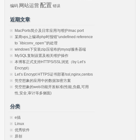
配置
网站运营
编码
错误
近期文章
MacPorts简介及日常应用与维护/mac port
某商vps上编译php时报错“undefined reference
to `libiconv_open’”的处理
windows下安装zip压缩布的mysql服务器端
MySQL复制设置及相关维护操作
本博客正式支持HTTPS/SSL浏览（by Let’s
Encrypt）
Let’s Encrypt HTTPS证书部署/ssl,nginx,centos
凭空想象的应用中的数据加密方案
凭空想象的web功能开发标准(性能,负载,可用
性,安全,审计等多侧面)
分类
e搞
Linux
优秀软件
原创