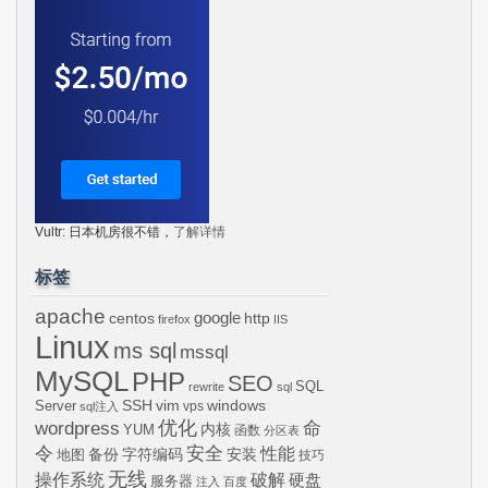
Vultr: 日本机房很不错，
了解详情
标签
apache
centos
google
http
firefox
IIS
Linux
ms sql
mssql
MySQL
PHP
SEO
SQL
rewrite
sql
SSH
vim
windows
Server
vps
sql注入
wordpress
优化
命
内核
YUM
函数
分区表
令
安全
性能
安装
备份
字符编码
地图
技巧
无线
操作系统
破解
硬盘
服务器
注入
百度