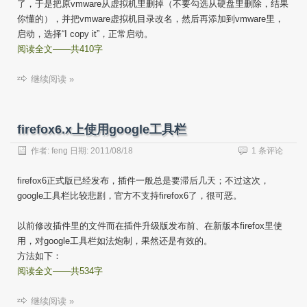
了，于是把原vmware从虚拟机里删掉（不要勾选从硬盘里删除，结果
你懂的），并把vmware虚拟机目录改名，然后再添加到vmware里，
启动，选择“I copy it”，正常启动。
阅读全文——共410字
继续阅读 »
firefox6.x上使用google工具栏
作者:
feng
日期:
2011/08/18
1 条评论
firefox6正式版已经发布，插件一般总是要滞后几天；不过这次，
google工具栏比较悲剧，官方不支持firefox6了，很可恶。
以前修改插件里的文件而在插件升级版发布前、在新版本firefox里使
用，对google工具栏如法炮制，果然还是有效的。
方法如下：
阅读全文——共534字
继续阅读 »