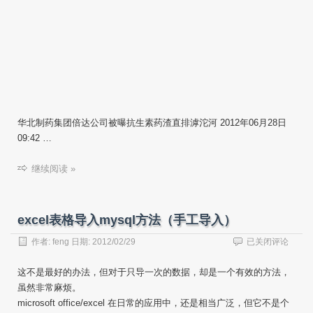
华北制药集团倍达公司被曝抗生素药渣直排滹沱河 2012年06月28日
09:42 …
继续阅读 »
excel表格导入mysql方法（手工导入）
excel
作者:
feng
日期:
2012/02/29
已关闭评论
表
格
这不是最好的办法，但对于只导一次的数据，却是一个有效的方法，
导
虽然非常麻烦。
入
microsoft office/excel 在日常的应用中，还是相当广泛，但它不是个
mysql