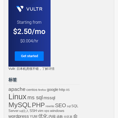
Vultr: 日本机房很不错，
了解详情
标签
apache
centos
google
http
firefox
IIS
Linux
ms sql
mssql
MySQL
PHP
SEO
SQL
rewrite
sql
SSH
vim
windows
Server
vps
sql注入
wordpress
优化
命
内核
YUM
函数
分区表