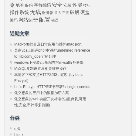
令
安全
性能
安装
备份
字符编码
地图
技巧
无线
操作系统
破解
硬盘
服务器
注入
百度
配置
网站运营
编码
错误
近期文章
MacPorts简介及日常应用与维护/mac port
某商vps上编译php时报错“undefined reference
to `libiconv_open’”的处理
windows下安装zip压缩布的mysql服务器端
MySQL复制设置及相关维护操作
本博客正式支持HTTPS/SSL浏览（by Let’s
Encrypt）
Let’s Encrypt HTTPS证书部署/ssl,nginx,centos
凭空想象的应用中的数据加密方案
凭空想象的web功能开发标准(性能,负载,可用
性,安全,审计等多侧面)
分类
e搞
Linux