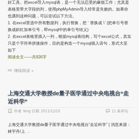
方
好工具。把excel导入mysql表，是一个无法忍受的麻烦工作；尤其是
法
表格里带大字段的列，使用phpMyAdmin导入经常是失败的。如果你
（手
也遇到这种问题，可以尝试以下方法。
工
1. 在excel里选中所有数据列，执行替换，把 ‘ 替换成 \’ (把单引号替
导
换成斜杠加单引号，即mysql中的单引号转义)
入）
2. 在excel表格里插入一列，根据mysql表结构，写个excel公式，其实
只是个字符串拼接操作，目的是构造一个mysql插入语句，形式大至
如下
阅读全文——共926字
继续阅读 »
上海交通大学教授de量子医学通过中央电视台“走
近科学”
作者:
feng
日期:
2011/12/10
11 条评论
上海交通大学教授de量子医学通过中央电视台“走近科学” | 消息来源：
林宇丹/上 …