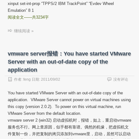
xinput set-int-prop “TPPS/2 IBM TrackPoint” “Evdev Wheel
Emulation” 8 1
阅读全文——共3234字
继续阅读 »
vmware server报错：You have started VMware
Server with an out-of-date copy of the
application
作者:
feng
日期:
2011/09/02
没有评论
You have started VMware Server with an out-of-date copy of the
application. VMware Server cannot power on virtual machines using
this copy (version 2.0.2). To power on this virtual machine, run
VMware Server from the default location.
vmware server 2 (win32) 启动虚拟机时，报错，如上，重启动vmware
服务也不行。网上查原因，似乎都有靠谱。偶然的机缘，把虚拟机文
件复制一份，并把复制的拷贝添加到vmware里，启动，居然可以启动