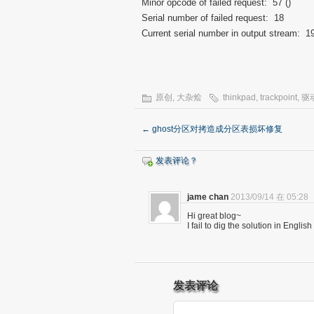
Minor opcode of failed request: 57 ()
Serial number of failed request: 18
Current serial number in output stream: 1
原创
,
大杂烩
thinkpad
,
trackpoint
,
驱
←
ghost分区对拷造成分区表损坏修复
发表评论？
jame chan
2013/09/14 在 05:28
Hi great blog~
I fail to dig the solution in Engli
发表评论