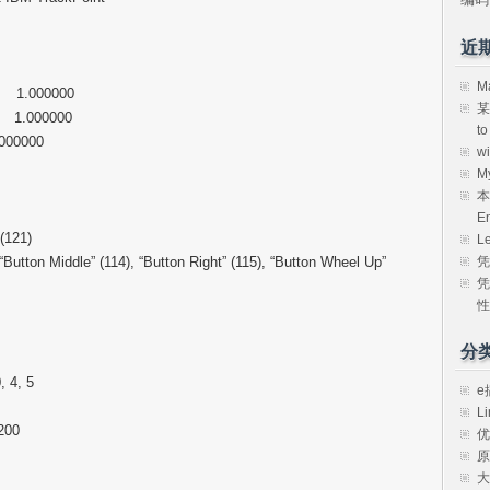
近
M
): 1.000000
某
): 1.000000
t
.000000
w
M
本
E
(121)
L
凭
“Button Middle” (114), “Button Right” (115), “Button Wheel Up”
凭
性
分
 4, 5
e
Li
200
优
原
大