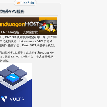
RSS 订阅
荐海外VPS服务
工，CN2 GIA线路极其稳定可靠
，专门针对中
户优化的线路，E-Commerce VPS 价格稍
但绝对物有所值，Basic VPS 则是平价机型。
只想找个机场/梯子？试试他们家的
Just My
ks
，提供SS, V2Ray等服务，走高质量线路，
免折腾。