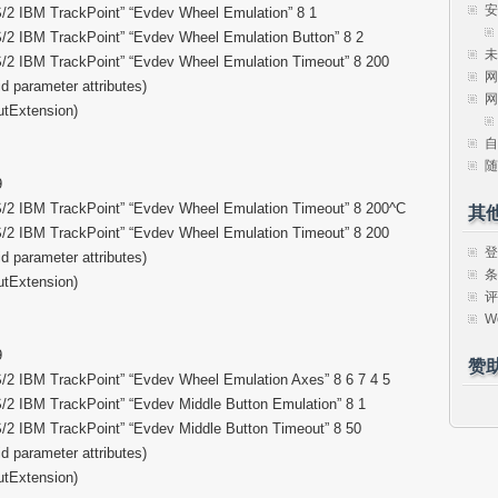
安
PS/2 IBM TrackPoint” “Evdev Wheel Emulation” 8 1
PS/2 IBM TrackPoint” “Evdev Wheel Emulation Button” 8 2
未
PS/2 IBM TrackPoint” “Evdev Wheel Emulation Timeout” 8 200
网
id parameter attributes)
网
utExtension)
自
随
9
PS/2 IBM TrackPoint” “Evdev Wheel Emulation Timeout” 8 200^C
其
PS/2 IBM TrackPoint” “Evdev Wheel Emulation Timeout” 8 200
登
id parameter attributes)
条
utExtension)
评
W
9
赞
PS/2 IBM TrackPoint” “Evdev Wheel Emulation Axes” 8 6 7 4 5
S/2 IBM TrackPoint” “Evdev Middle Button Emulation” 8 1
PS/2 IBM TrackPoint” “Evdev Middle Button Timeout” 8 50
id parameter attributes)
utExtension)