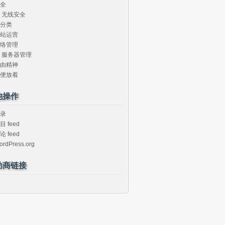
全
无线安全
分类
站运营
络管理
服务器管理
由精神
便放着
他操作
录
目 feed
论 feed
ordPress.org
助商链接