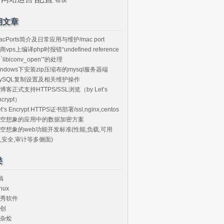
期文章
acPorts简介及日常应用与维护/mac port
商vps上编译php时报错“undefined reference
o `libiconv_open’”的处理
indows下安装zip压缩布的mysql服务器端
ySQL复制设置及相关维护操作
博客正式支持HTTPS/SSL浏览（by Let’s
ncrypt）
et’s Encrypt HTTPS证书部署/ssl,nginx,centos
空想象的应用中的数据加密方案
空想象的web功能开发标准(性能,负载,可用
,安全,审计等多侧面)
类
搞
nux
秀软件
创
杂烩