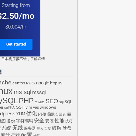
tr: 日本机房很不错，
了解详情
签
ache
centos
google
http
firefox
IIS
inux
ms sql
mssql
ySQL
PHP
SEO
SQL
rewrite
sql
SSH
vim
windows
er
vps
sql注入
dpress
优化
命
内核
YUM
函数
分区表
安全
性能
安装
备份
字符编码
地图
技巧
无线
作系统
破解
硬盘
服务器
注入
百度
配置
网站运营
错误