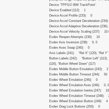
Device ‘TPPS/2 IBM TrackPoint’:
Device Enabled (112): 1
Device Accel Profile (233): 0
Device Accel Constant Deceleration (234
Device Accel Adaptive Deceleration (236
Device Accel Velocity Scaling (237): 10
Evdev Reopen Attempts (230): 10
Evdev Axis Inversion (238): 0, 0
Evdev Axes Swap (240): 0
Axis Labels (241): “Rel X” (120), “Rel Y” 
Button Labels (242): “Button Left” (113), 
(116), “Button Wheel Down” (117)
Evdev Middle Button Emulation (243): 2
Evdev Middle Button Timeout (244): 50
Evdev Wheel Emulation (245): 0
Evdev Wheel Emulation Axes (246): 0, 0,
Evdev Wheel Emulation Inertia (247): 10
Evdev Wheel Emulation Timeout (248): 
Evdev Wheel Emulation Button (249): 4
Evdev Drag Lock Buttons (250): 0