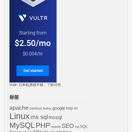
Vultr: 日本机房很不错，
了解详情
标签
apache
centos
google
http
firefox
IIS
Linux
ms sql
mssql
MySQL
PHP
SEO
SQL
rewrite
sql
SSH
vim
windows
Server
vps
sql注入