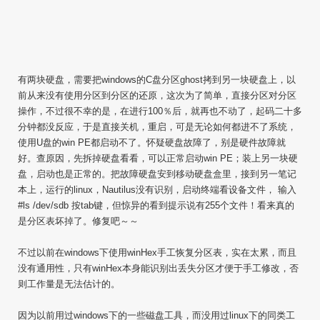
有两块硬盘，需要把windows的C盘分区ghost拷到另一块硬盘上，以
前从来没有使用分区到分区的还原，这次为了简单，直接分区对分区
操作，不过很不幸的是，在进行100％后，就再也不动了，起码二十多
分钟都没反应，于是直接关机，重启，可是无论如何都进不了系统，
使用U盘的win PE都启动不了。怀疑硬盘故障了，别是硬件故障就
好。查原因，先拆掉硬盘看看，可以正常启动win PE；装上另一块硬
盘，启动也是正常的。把故障硬盘安到移动硬盘盒里，接到另一笔记
本上，运行的linux，Nautilus没有识别，启动终端看设备文件， 输入
#ls /dev/sdb 按tab键，但惊异的看到提示说有255个文件！看来真的
是分区表坏掉了。修复吧～～
不过以前在windows下使用winHex手工恢复分区表，实在太累，而且
没有通用性，只有winHex本身能识别出丢失分区才便于手工修改，否
则工作量是无法估计的。
因为以前用过windows下的一些磁盘工具，而没用过linux下的同类工