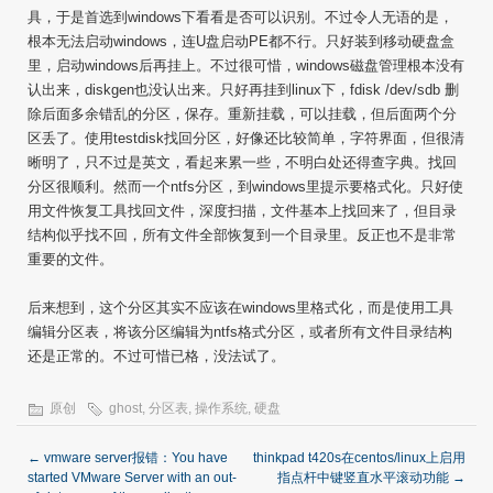
具，于是首选到windows下看看是否可以识别。不过令人无语的是，
根本无法启动windows，连U盘启动PE都不行。只好装到移动硬盘盒
里，启动windows后再挂上。不过很可惜，windows磁盘管理根本没有
认出来，diskgen也没认出来。只好再挂到linux下，fdisk /dev/sdb 删
除后面多余错乱的分区，保存。重新挂载，可以挂载，但后面两个分
区丢了。使用testdisk找回分区，好像还比较简单，字符界面，但很清
晰明了，只不过是英文，看起来累一些，不明白处还得查字典。找回
分区很顺利。然而一个ntfs分区，到windows里提示要格式化。只好使
用文件恢复工具找回文件，深度扫描，文件基本上找回来了，但目录
结构似乎找不回，所有文件全部恢复到一个目录里。反正也不是非常
重要的文件。
后来想到，这个分区其实不应该在windows里格式化，而是使用工具
编辑分区表，将该分区编辑为ntfs格式分区，或者所有文件目录结构
还是正常的。不过可惜已格，没法试了。
原创
ghost
,
分区表
,
操作系统
,
硬盘
←
vmware server报错：You have
thinkpad t420s在centos/linux上启用
started VMware Server with an out-
指点杆中键竖直水平滚动功能
→