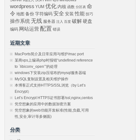
wordpress
优化
命
内核
YUM
函数
分区表
令
安全
性能
安装
备份
字符编码
地图
技巧
无线
操作系统
破解
硬盘
服务器
注入
百度
配置
网站运营
编码
错误
近期文章
MacPorts简介及日常应用与维护/mac port
某商vps上编译php时报错“undefined reference
to `libiconv_open’”的处理
windows下安装zip压缩布的mysql服务器端
MySQL复制设置及相关维护操作
本博客正式支持HTTPS/SSL浏览（by Let’s
Encrypt）
Let’s Encrypt HTTPS证书部署/ssl,nginx,centos
凭空想象的应用中的数据加密方案
凭空想象的web功能开发标准(性能,负载,可用
性,安全,审计等多侧面)
分类