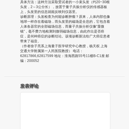
具体方法：这种方法采取受试者的一小束头发（约20~30根
头发，2～3公分长），放置于量子共振分析仪的传感器板
上，头发里的信息就能反映到仪器里。
诊断原理：头发检查为何能诊断肿瘤？原来，人体内部也像
地球一样存在着磁场，而头发里的磁场是全息的，它包含着
人体各器官的全部磁场信息，而量子共振分析仪像“显微
镜”，毫不费力地检测到微弱磁场信息，由此作出是否癌
症，是何种癌症的诊断结论。该项诊断新法给广大癌症患者
带来了福音。
（作者徐子亮系上海量子医学研究中心教授，杨天权 上海
交通大学附属第一人民医院教授） 电话：
62817866,62817599 地址：淮海西路55号11楼B-C1座 邮
编：200052
发表评论