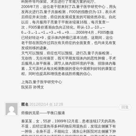
科附件等均保留。术后进行了常规方案的化疗。
2006年7月，这位老干部来到了ZL量子医学研究中心，用头
发再次进行ZL量子共振检测，F005的指数仍为-13，表示术
后癌症并未治愈，癌症的发展或复发的可能依然存在。自此
以后，每月服用子亮量子平衡浓缩液16瓶，每月复查一
次，F005量价逐渐由负向正转化。即从-13→-10→–
6→-3→-1→+1→+3→+6→+9……2008年4月，F005数值
已经好转达+9，提示体内肿瘤已基本治愈。这期间，这位
老干部在医院作过四次有关癌症的全面复查，也均未见有复
发或转移的迹象。
天气可以预报，癌症也可以预报。进行ZL量子共振检测，
无创伤，无任何痛苦，既可早期发现体内的恶性肿瘤，手术
后服用人体平衡液，调节人体内部环境的平衡、排除体内毒
素，又可及时从每次检测数据的变化中观察到好转的康复过
程。同时也提高和增强患者战胜癌魔的信心。
上海ZL量子医学研究中心
阮笑芬 孙博文
匿名
2012/02/14 在 12:28
回复
癌瘤的克星——平衡口服液
秦某某，女，55岁，1999年12月底，患者连续17天的高热
不退，后经过退热等多种药物应用退热后，发现左侧腋下有
一肿块，全身不适，不能站立，浦东公利医院对左侧腋下肿