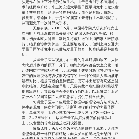
决定作左肺上下叶楔形切除手术。由于患者对手术有顾虑，
术前经同事介绍，来上海交通大学量子医学研究中心做头发
量子共振检查，结论是轻度肺结核，而不是肺癌，后经进一
步复查，结论同上。于是经家属签字未进行手术就出院了，
从而避免了一次肺部大手术。
无独有偶。2000年5月，中国科学院某研究所张女士
在当时拥有上海市最高分辨率CT的某大医院作增强CT检
查，初步诊断为肺癌，家属又将该片送到上海两家大医院读
片，结果也诊断为肺癌，医生要给她开刀，但到上海交通大
学量子医学研究中心来做头发量子检查，检查结果是肺部炎
症。
按照量子医学观点，在一定的外界环境影响下，人体
患病后其体内的原子、分子、细胞的结构都会发生变化，引
起体内病理性磁场的变化，应用量子共振分析仪将此病人头
发中的病理变化与该仪器内储存的上千种的健康人磁场波形
进行对比，根据两者的差异程度，便可得出是否有病还是健
康的结论。此法在癌症早期，只要有数个癌细胞就可能被早
期看出癌症。其诊断符合率达93.3%以上。以上研究为上述
新技术在我国造福广大癌症患者，提供了科学依据。
何谓量子医学？应用量子物理学的理论与方法研究人
体生命现象、疾病的预防、诊断和治疗的科学称为量子医
学。具体方法：采取受试者的一小束头发（约20~30根头
发，2～3厘米长），放置于量子共振分析仪的传感器板
上，头发里的信息就能反映到仪器里。
诊断原理：头发检查为何能诊断肿瘤？原来，人体内
部也像地球一样存在着磁场，而头发里的磁场是全息的，它