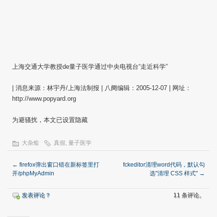
上海交通大学教授de量子医学通过中央电视台“走近科学”
| 消息来源：林宇丹/上海法制报 | 八阕编辑：2005-12-07 | 网址：
http://www.popyard.org
为避骚扰，本文已设置隐藏
大杂烩
真假
,
量子医学
←
firefox弹出窗口错在新标签里打
fckeditor清理word代码，默认勾
开/phpMyAdmin
选"清理 CSS 样式"
→
发表评论？
11 条评论。