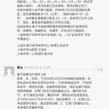
指标值）→-15→-12→-10→+6→+10→+13→+15（和正常
健康人相同），表示患者已完全康复，再无后顾之忧了。
经多年服用人体平衡口服液，2006年2月16日复测的结果
是：恶性肿瘤指数为+15（正常），免疫功能为+19（正
常），各种重金属毒素已降至-12～-14，患者早已正常上班
了。现在，董某某仍健康地工作和生活着。
这就是用ZL量子共振检测肿瘤并跟踪肿瘤治疗效果的范
例：诊断快、准确性高、无痛苦、术后治疗疗效较好。
（该病例于2000年在中央电视一台、二台“走近科学” 栏目
中播放过）
上海ZL量子医学研究中心 孙博文 阮笑芬
上海市华山医院 王侠生
上海市第一人民医院 杨天权
匿名
2012/02/14 在 12:45
回复
量子套餐治疗肾癌 1例
林某，女，68岁，于2010年12月2日作核磁共振检查：右
肾实质内见局灶性异常信号灶，T1WI呈略低信号，T2WI呈
高信号，增强后扫描：边缘部明显强化，病灶边缘不规则、
境界稍模糊，左肾门旁见不规则囊状占位，囊内容为长
T1、长T2液性信号影，囊壁菲薄，增强后未见明显强化，
大小约6.5cm×7.5cm×6.2cm，据此诊断为：1、右肾占位，
考虑肾癌可能大，建议穿刺活检；2、左肾门旁囊性占位，
考虑淋巴管囊肿可能。