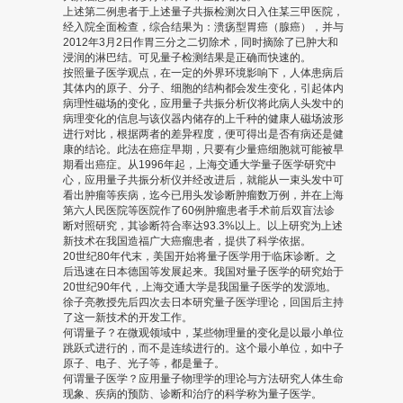
上述第二例患者于上述量子共振检测次日入住某三甲医院，
经入院全面检查，综合结果为：溃疡型胃癌（腺癌），并与
2012年3月2日作胃三分之二切除术，同时摘除了已肿大和
浸润的淋巴结。可见量子检测结果是正确而快速的。
按照量子医学观点，在一定的外界环境影响下，人体患病后
其体内的原子、分子、细胞的结构都会发生变化，引起体内
病理性磁场的变化，应用量子共振分析仪将此病人头发中的
病理变化的信息与该仪器内储存的上千种的健康人磁场波形
进行对比，根据两者的差异程度，便可得出是否有病还是健
康的结论。此法在癌症早期，只要有少量癌细胞就可能被早
期看出癌症。从1996年起，上海交通大学量子医学研究中
心，应用量子共振分析仪并经改进后，就能从一束头发中可
看出肿瘤等疾病，迄今已用头发诊断肿瘤数万例，并在上海
第六人民医院等医院作了60例肿瘤患者手术前后双盲法诊
断对照研究，其诊断符合率达93.3%以上。以上研究为上述
新技术在我国造福广大癌瘤患者，提供了科学依据。
20世纪80年代末，美国开始将量子医学用于临床诊断。之
后迅速在日本德国等发展起来。我国对量子医学的研究始于
20世纪90年代，上海交通大学是我国量子医学的发源地。
徐子亮教授先后四次去日本研究量子医学理论，回国后主持
了这一新技术的开发工作。
何谓量子？在微观领域中，某些物理量的变化是以最小单位
跳跃式进行的，而不是连续进行的。这个最小单位，如中子
原子、电子、光子等，都是量子。
何谓量子医学？应用量子物理学的理论与方法研究人体生命
现象、疾病的预防、诊断和治疗的科学称为量子医学。