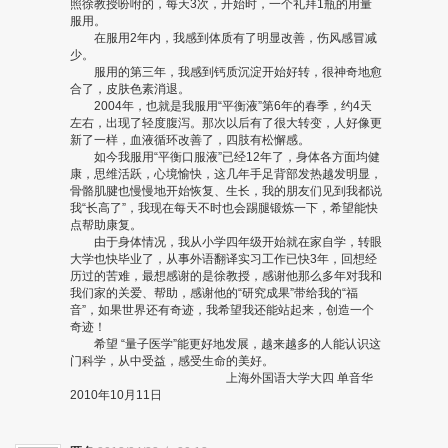
照徐教授吩咐的，每天3次，开始时，一个礼拜1瓶的用量
服用。
在服用2年内，我感到体质有了明显改善，伤风感冒减
少。
服用的第三年，我感到钙质沉淀开始好转，很神奇地愈
合了，皮肤色素消退。
2004年，也就是我服用“平衡液”第6年的春季，约4天
左右，出现了轻度腹泻。那次以后有了很大转变，人好像更
新了一样，血液循环改善了，四肢有松懈感。
如今我服用“平衡口服液”已经12年了，身体各方面均健
康，思维活跃，心境愉快，这几年手足背部发热越发明显，
骨骼肌腱也慢慢地开始恢复、生长，我的朋友们见到我都说
我“长高了”，我现在每天不时也会踢腿锻炼一下，希望能快
点帮助康复。
由于身体情况，我从小学四年级开始就在家自学，转眼
大学也快毕业了，从事外语翻译实习工作已快3年，回想经
历过的苦难，最想感谢的是徐教授，感谢他那么多年对我和
我们家的关爱、帮助，感谢他的“研究成果”带给我的“福
音”，如果世界还有奇迹，我希望我还能站起来，创造一个
奇迹！
希望 “量子医学”能更好地发展，越来越多的人能认识这
门科学，从中受益，感受生命的美好。
上海外国语大学大四 单音华
2010年10月11日