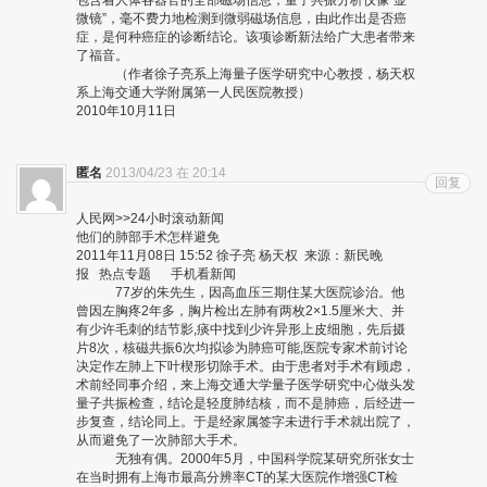
包含着人体各器官的全部磁场信息，量子共振分析仪像“显
微镜”，毫不费力地检测到微弱磁场信息，由此作出是否癌
症，是何种癌症的诊断结论。该项诊断新法给广大患者带来
了福音。
（作者徐子亮系上海量子医学研究中心教授，杨天权
系上海交通大学附属第一人民医院教授）
2010年10月11日
匿名
2013/04/23 在 20:14
回复
人民网>>24小时滚动新闻
他们的肺部手术怎样避免
2011年11月08日 15:52 徐子亮 杨天权 来源：新民晚
报 热点专题 手机看新闻
77岁的朱先生，因高血压三期住某大医院诊治。他
曾因左胸疼2年多，胸片检出左肺有两枚2×1.5厘米大、并
有少许毛刺的结节影,痰中找到少许异形上皮细胞，先后摄
片8次，核磁共振6次均拟诊为肺癌可能,医院专家术前讨论
决定作左肺上下叶楔形切除手术。由于患者对手术有顾虑，
术前经同事介绍，来上海交通大学量子医学研究中心做头发
量子共振检查，结论是轻度肺结核，而不是肺癌，后经进一
步复查，结论同上。于是经家属签字未进行手术就出院了，
从而避免了一次肺部大手术。
无独有偶。2000年5月，中国科学院某研究所张女士
在当时拥有上海市最高分辨率CT的某大医院作增强CT检