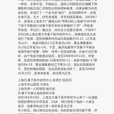
一肿块，全身不适，不能站立，浦东公利医院对左侧腋下肿
瘤取样活检后送仁济医院分部病理科检查，结果诊断为何杰
金氏病。并进行了一个多月的“放疗”。此后的两年中，自觉
全身不适，无力，经常患感冒，常常到医院看病。2003年7
月，患者在上海东方广播电台的“寻医问药上海滩”拦目中听
了徐子亮教授介绍量子医学和有关肿瘤的“三早”（早检查、
早发现、早治疗）概念后，经向交大党委办查询，于同年7
月8日来上海交通大学量子医学研究中心，徐教授给其头发
进行了检测，恶性肿瘤和何杰金氏病指数均为-13（正常值
为≥14），免疫功能为17(正常值为≥19)，重金属毒素铅
为-25(正常值为≥-14)。于是，她开始服用子亮量子平衡浓
缩液等食疗套餐，同时，停用一切其他药物。在食疗治疗期
间，由于免疫功能逐步提高，直至2006年4月13日，经复
查，其恶性肿瘤指标由-13逐渐升到+11，免疫功能由+17逐
渐升到+19，重金属毒素铅已下降为-15。现在自我感觉尚
可。恶性肿瘤的阴影，也从思想深处消失了。直至2008年
10月12日，患者来复查，其结果为正常。
上海ZL量子医学研究中心 孙博文 阮笑芬
上海市华山医院 王侠生
上海市第一人民医院 杨天权
ZL量子共振让他由惊转为喜
2001年6月19日，上海交大量子医学研究中心来了一位满面
忧愁的男性壮年郑某某，53岁，我们剪取了他的一小束头
发后，他要求给自己查一查肝脏是否正常。
半小时后，我们将结论告诉他：你的肝脏生理功能下降，伴