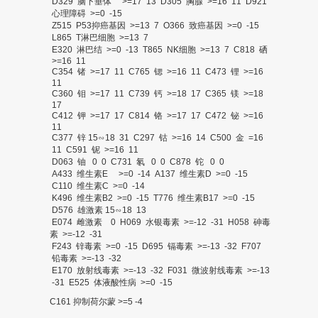
D329 脑下垂体 >=17 13 D305 胸腺 >=16 11 D921
心理障碍 >=0 -15
Z515 P53抑癌基因 >=13 7 O366 致癌基因 >=0 -15
L865 T淋巴细胞 >=13 7
E320 淋巴结 >=0 -13 T865 NK细胞 >=13 7 C818 硒
>=16 11
C354 锗 >=17 11 C765 锶 >=16 11 C473 锂 >=16
11
C360 钼 >=17 11 C739 钙 >=18 17 C365 镁 >=18
17
C412 钾 >=17 17 C814 铬 >=17 17 C472 铋 >=16
11
C377 锌 15∽18 31 C297 钴 >=16 14 C500 金 =16
11 C591 铌 >=16 11
D063 铀 0 0 C731 氡 0 0 C878 铊 0 0
A433 维生素E >=0 -14 A137 维生素D >=0 -15
C110 维生素C >=0 -14
K496 维生素B2 >=0 -15 T776 维生素B17 >=0 -15
D576 雄激素 15∽18 13
E074 雌激素 0 H069 水银毒素 >=-12 -31 H058 砷毒
素 >=-12 -31
F243 锌毒素 >=0 -15 D695 镉毒素 >=-13 -32 F707
铅毒素 >=-13 -32
E170 放射线毒素 >=-13 -32 F031 微波射线毒素 >=-13
-31 E525 体液酸性病 >=0 -15
C161 抑制荷尔蒙 >=5 -4