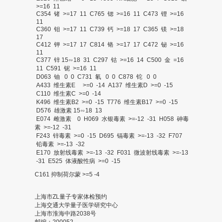
>=16 11
C354 锗 >=17 11 C765 锶 >=16 11 C473 锂 >=16
11
C360 钼 >=17 11 C739 钙 >=18 17 C365 镁 >=18
17
C412 钾 >=17 17 C814 铬 >=17 17 C472 铋 >=16
11
C377 锌 15∽18 31 C297 钴 >=16 14 C500 金 =16
11 C591 铌 >=16 11
D063 铀 0 0 C731 氡 0 0 C878 铊 0 0
A433 维生素E >=0 -14 A137 维生素D >=0 -15
C110 维生素C >=0 -14
K496 维生素B2 >=0 -15 T776 维生素B17 >=0 -15
D576 雄激素 15∽18 13
E074 雌激素 0 H069 水银毒素 >=-12 -31 H058 砷毒
素 >=-12 -31
F243 锌毒素 >=0 -15 D695 镉毒素 >=-13 -32 F707
铅毒素 >=-13 -32
E170 放射线毒素 >=-13 -32 F031 微波射线毒素 >=-13
-31 E525 体液酸性病 >=0 -15
C161 抑制荷尔蒙 >=5 -4
上海市ZL量子专家体检预约
上海交通大学量子医学研究中心
上海市淮海中路2038号