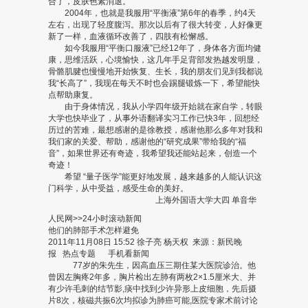
合了，皮肤色素消退。
2004年，也就是我服用“平衡液”第6年的春季，约4天
左右，出现了轻度腹泻。那次以后有了很大转变，人好像更
新了一样，血液循环改善了，四肢有松懈感。
如今我服用“平衡口服液”已经12年了，身体各方面均健
康，思维活跃，心境愉快，这几年手足背部发热越发明显，
骨骼肌腱也慢慢地开始恢复、生长，我的朋友们见到我都说
我“长高了”，我现在每天不时也会踢腿锻炼一下，希望能快
点帮助康复。
由于身体情况，我从小学四年级开始就在家自学，转眼
大学也快毕业了，从事外语翻译实习工作已快3年，回想经
历过的苦难，最想感谢的是徐教授，感谢他那么多年对我和
我们家的关爱、帮助，感谢他的“研究成果”带给我的“福
音”，如果世界还有奇迹，我希望我还能站起来，创造一个
奇迹！
希望 “量子医学”能更好地发展，越来越多的人能认识这
门科学，从中受益，感受生命的美好。
上海外国语大学大四 单音华
人民网>>24小时滚动新闻
他们的肺部手术怎样避免
2011年11月08日 15:52 徐子亮 杨天权 来源：新民晚
报 热点专题 手机看新闻
77岁的朱先生，因高血压三期住某大医院诊治。他
曾因左胸疼2年多，胸片检出左肺有两枚2×1.5厘米大、并
有少许毛刺的结节影,痰中找到少许异形上皮细胞，先后摄
片8次，核磁共振6次均拟诊为肺癌可能,医院专家术前讨论