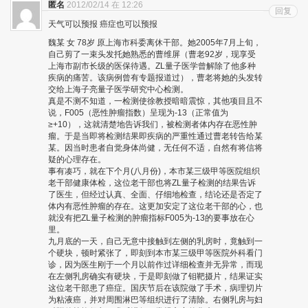
匿名
2012/02/14 在 12:26
回复
天气可以预报 癌症也可以预报
魏某 女 78岁 原上海市科委离休干部。她2005年7月上旬，
自己剪了一束头发托她熟悉的曹维屏（曹老92岁，现享受
上海市副市长级的医保待遇。ZL量子医学曾解除了他多种
疾病的痛苦。该病例曾有专题报道过），曹老将她的头发转
交给上海子亮量子医学研究中心检测。
真是不测不知道，一检测使徐教授暗暗震惊，其他项目且不
说，F005（恶性肿瘤指数）呈现为-13（正常值为
≥+10），这就清楚地告诉我们，被检测者体内存在恶性肿
瘤。于是当即将检测结果即疾病的严重性通过曹老转告给某
某。因当时患者自觉身体尚健，无任何不适，自然有将信将
疑的心理存在。
事有凑巧，就在下个月(八月份)，本市某三级甲等医院组织
老干部健康体检，这位老干部也将ZL量子检测的结果告诉
了医生，但经过认真、全面、仔细地检查，结论还是否定了
体内有恶性肿瘤的存在。这更加安定了这位老干部的心，也
就没有把ZL量子检测的肿瘤指标F005为-13的要事放在心
里。
九月底的一天，自己无意中接触到左侧的乳房时，竟触到一
个硬块，顿时紧张了，即刻到本市某三级甲等医院外科看门
诊，因为医生刚于一个月以前作过详细检查并无异常，而现
在左侧乳房确实有硬块，于是即刻做了钼靶摄片，结果证实
这位老干部患了癌症。国庆节后在该院做了手术，病理切片
为粘液癌，并对周围淋巴等组织进行了清除。右侧乳房与妇