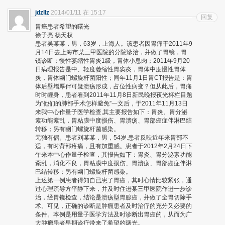
jdzllz
2014/01/11 在 15:17
回复
胃癌患者希望的曙光
徐子亮 杨天权
患者吴某某，男，63岁，上海人。该患者因胃痛于2011年9
月14日去上海市某三甲医院的分院诊治，并做了胃镜，胃
镜诊断：慢性萎缩性胃炎1级，胃体小息肉；2011年9月20
日病理报告是中、轻度萎缩性胃窦炎，胃体中度慢性胃体
炎，胃体幽门螺旋杆菌阳性；同年11月1日胃CT报告是：胃
体后壁增厚伴可疑溃疡形成，占位性病变？但从此后，胃痛
时时缠身，患者看到2011年11月8日新民晚报夜光杯栏目题
为“他们的肺部手术怎样避免”一文后，于2011年11月13日
来我中心作量子医学检查,其主要报告如下：胃炎、胃分泌
素功能紊乱，胃粘膜中度损伤、胃溃疡、胃部癌症伴淋巴结
转移；另有幽门螺旋杆菌感染。
无独有偶。患者刘某某，男，54岁.患者反映近年来胃部不
适，有时背部疼痛，且有加重感。患者于2012年2月24日下
午来本中心作量子检查，其报告如下：胃炎、胃分泌素功能
紊乱，消化不良，胃粘膜中度损伤、胃溃疡、胃部癌症伴淋
巴结转移；另有幽门螺旋杆菌感染。
上述第一例患者得知自已患了胃癌，其时心情比较紧张，通
过心理疏导方平静下来，并及时住进某三甲医院作进一步诊
治，经胃镜检查，结论是溃疡型胃腺癌，并做了全胃切除手
术。可见，正确的诊断是肿瘤患者及时治疗的充分又必要的
条件。本例是用量子医学方法及时诊断出胃癌的，从而为广
大肿瘤患者早期诊疗带来了希望的曙光。