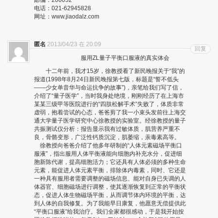
邮编：200052
电话：021-62945828
网址：www.jiaodalz.com
匿名
2013/04/23 在 20:09
回复
服用ZL量子平衡口服液的真实体会
十二年前，我才15岁，徐教授看了新民晚报关于“我”的
报道(1998年8月24日新民晚报第七版，标题是“誓不低头
——少女单音华与命运抗争的故事”)，亲笔给我们写了信，
介绍了“量子医学”，当时我身处绝境，刚刚经历了在上海市
某某三级甲等医院进行的“四肢松解手术”失败了，体质非常
虚弱，抱着尝试的心态，爸爸剪了我一小束头发前往上海交
通大学量子医学研究中心徐教授的实验室。经徐教授的量子
共振测试仪分析：报告显示我有过敏体质，肌营养严重不
良，骨骼变形，广泛性钙质沉淀，肌萎缩，汞毒素高等。
徐教授向爸爸介绍了他多年研制的“人体元素磁场平衡口
服液”，指出服用人体平衡液能向细胞内补充水分，促进细
胞新陈代谢，提高细胞活力；它还具有人体必须的多种生命
元素，能促进人体元素平衡，排除体内毒素，同时、它还是
一种具有服用者需要调整的磁场信息、能对自身已失调的人
体器官、细胞磁场进行调整，使其逐渐恢复到正常的平衡状
态，促进人体生物磁场平衡，从而调节体内环境的平衡，达
到人体的自我修复。为了我能早日康复，他愿意无偿提供此
“平衡口服液”给我治疗。我们全家都很感动，于是我开始按