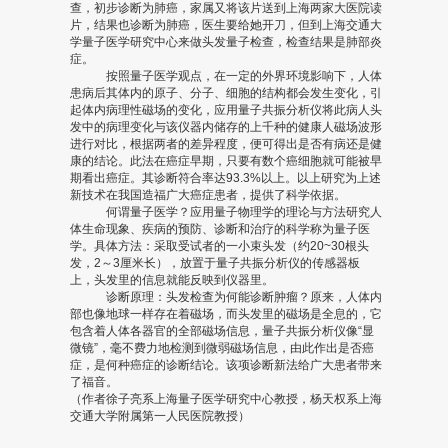
查，初步诊断为肺癌，家属又将该片送到上海两家大医院读
片，结果也诊断为肺癌，医生要给她开刀，但到上海交通大
学量子医学研究中心来做头发量子检查，检查结果是肺部炎
症。
按照量子医学观点，在一定的外界环境影响下，人体
患病后其体内的原子、分子、细胞的结构都会发生变化，引
起体内病理性磁场的变化，应用量子共振分析仪将此病人头
发中的病理变化与该仪器内储存的上千种的健康人磁场波形
进行对比，根据两者的差异程度，便可得出是否有病还是健
康的结论。此法在癌症早期，只要有数个癌细胞就可能被早
期看出癌症。其诊断符合率达93.3%以上。以上研究为上述
新技术在我国造福广大癌症患者，提供了科学依据。
何谓量子医学？应用量子物理学的理论与方法研究人
体生命现象、疾病的预防、诊断和治疗的科学称为量子医
学。具体方法：采取受试者的一小束头发（约20~30根头
发，2～3厘米长），放置于量子共振分析仪的传感器板
上，头发里的信息就能反映到仪器里。
诊断原理：头发检查为何能诊断肿瘤？原来，人体内
部也像地球一样存在着磁场，而头发里的磁场是全息的，它
包含着人体各器官的全部磁场信息，量子共振分析仪像“显
微镜”，毫不费力地检测到微弱磁场信息，由此作出是否癌
症，是何种癌症的诊断结论。该项诊断新法给广大患者带来
了福音。
（作者徐子亮系上海量子医学研究中心教授，杨天权系上海
交通大学附属第一人民医院教授）