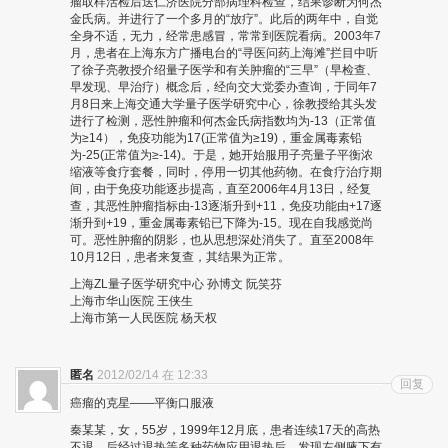
瘤取样活检后送仁济医院分部病理科检查，结果诊断为何杰
金氏病。并进行了一个多月的“放疗”。此后的两年中，自觉
全身不适，无力，经常患感冒，常常到医院看病。2003年7
月，患者在上海东方广播电台的“寻医问药上海滩”拦目中听
了徐子亮教授介绍量子医学和有关肿瘤的“三早”（早检查、
早发现、早治疗）概念后，经向交大党委办查询，于同年7
月8日来上海交通大学量子医学研究中心，徐教授给其头发
进行了检测，恶性肿瘤和何杰金氏病指数均为-13（正常值
为≥14），免疫功能为17(正常值为≥19)，重金属毒素铅
为-25(正常值为≥-14)。于是，她开始服用子亮量子平衡浓
缩液等食疗套餐，同时，停用一切其他药物。在食疗治疗期
间，由于免疫功能逐步提高，直至2006年4月13日，经复
查，其恶性肿瘤指标由-13逐渐升到+11，免疫功能由+17逐
渐升到+19，重金属毒素铅已下降为-15。现在自我感觉尚
可。恶性肿瘤的阴影，也从思想深处消失了。直至2008年
10月12日，患者来复查，其结果为正常。
上海ZL量子医学研究中心 孙博文 阮笑芬
上海市华山医院 王侠生
上海市第一人民医院 杨天权
匿名
2012/02/14 在 12:33
回复
癌瘤的克星——平衡口服液
秦某某，女，55岁，1999年12月底，患者连续17天的高热
不退，后经过退热等多种药物应用退热后，发现左侧腋下有