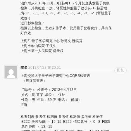
治疗后从2010年12月13日起每1~2个月复查头发量子共振
检测，其共检查11次，肾恶性肿瘤量子效价从-13起递增
为-12、-11、-10、-9、-8、-7、-6、-4、-3、-2（肾脏量子
效价-）
近日影像检查：
根据以上检查，患者未作手术，仅用量子套餐食疗，具有良
好疗效.
上海ZL量子医学研究中心 孙博文 阮笑芬
上海市华山医院 王侠生
上海市第一人民医院 杨天权
匿名
2013/04/23 在 20:01
回复
上海交通大学量子医学研究中心CQRS检查表
（癌症筛查表）
门诊号： 检查号： 2013年4月18日
姓名：周 某某 单位： 住址：
性别：男 年龄：39 岁 电话： 邮编：
主诉
检查列表 参考值 检测值 参考值 检测值 参考值 检测值
B222 免疫功能 >=19 15 E222 情绪紧张 >=0 -8 F005
悪性肿瘤 >=13 -15