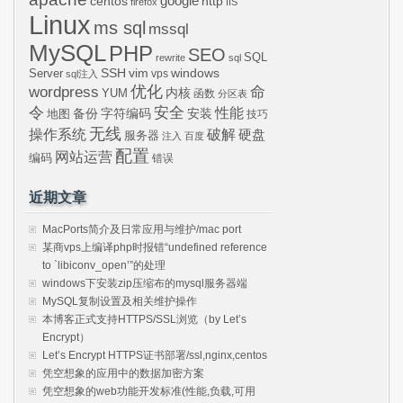
centos
google
http
firefox
IIS
Linux
ms sql
mssql
MySQL
PHP
SEO
SQL
rewrite
sql
SSH
vim
windows
Server
vps
sql注入
wordpress
优化
命
内核
YUM
函数
分区表
令
安全
性能
安装
备份
字符编码
地图
技巧
无线
操作系统
破解
硬盘
服务器
注入
百度
配置
网站运营
编码
错误
近期文章
MacPorts简介及日常应用与维护/mac port
某商vps上编译php时报错“undefined reference
to `libiconv_open’”的处理
windows下安装zip压缩布的mysql服务器端
MySQL复制设置及相关维护操作
本博客正式支持HTTPS/SSL浏览（by Let’s
Encrypt）
Let’s Encrypt HTTPS证书部署/ssl,nginx,centos
凭空想象的应用中的数据加密方案
凭空想象的web功能开发标准(性能,负载,可用