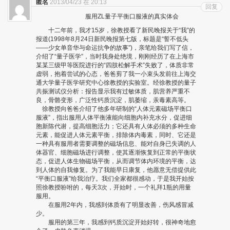
匿名
2013/04/23 在 20:13
回复
服用ZL量子平衡口服液的真实体会
十二年前，我才15岁，徐教授看了新民晚报关于“我”的
报道(1998年8月24日新民晚报第七版，标题是“誓不低头
——少女单音华与命运抗争的故事”)，亲笔给我们写了信，
介绍了“量子医学”，当时我身处绝境，刚刚经历了在上海市
某某三级甲等医院进行的“四肢松解手术”失败了，体质非常
虚弱，抱着尝试的心态，爸爸剪了我一小束头发前往上海交
通大学量子医学研究中心徐教授的实验室。经徐教授的量子
共振测试仪分析：报告显示我有过敏体质，肌营养严重不
良，骨骼变形，广泛性钙质沉淀，肌萎缩，汞毒素高等。
徐教授向爸爸介绍了他多年研制的“人体元素磁场平衡口
服液”，指出服用人体平衡液能向细胞内补充水分，促进细
胞新陈代谢，提高细胞活力；它还具有人体必须的多种生命
元素，能促进人体元素平衡，排除体内毒素，同时、它还是
一种具有服用者需要调整的磁场信息、能对自身已失调的人
体器官、细胞磁场进行调整，使其逐渐恢复到正常的平衡状
态，促进人体生物磁场平衡，从而调节体内环境的平衡，达
到人体的自我修复。为了我能早日康复，他愿意无偿提供此
“平衡口服液”给我治疗。我们全家都很感动，于是我开始按
照徐教授吩咐的，每天3次，开始时，一个礼拜1瓶的用量
服用。
在服用2年内，我感到体质有了明显改善，伤风感冒减
少。
服用的第三年，我感到钙质沉淀开始好转，很神奇地愈