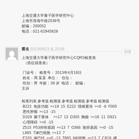
上海交通大学量子医学研究中心
上海市淮海中路2038号
邮编：200052
电话：021-62945828
匿名
2013/04/23 在 20:06
回复
上海交通大学量子医学研究中心CQRS检查表
（癌症筛查表）
门诊号： 检查号： 2013年4月18日
姓名：周 某某 单位： 住址：
性别：男 年龄：39 岁 电话： 邮编：
主诉
检查列表 参考值 检测值 参考值 检测值 参考值 检测值
B222 免疫功能 >=19 15 E222 情绪紧张 >=0 -8 F005
悪性肿瘤 >=13 -15
D329 脑下垂体 >=17 13 D305 胸腺 >=16 11 D921
心理障碍 >=0 -15
Z515 P53抑癌基因 >=13 7 O366 致癌基因 >=0 -15
L865 T淋巴细胞 >=13 7
E320 淋巴结 >=0 -13 T865 NK细胞 >=13 7 C818 硒