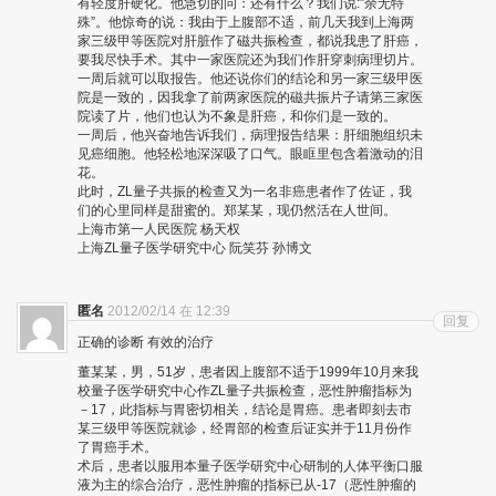
有轻度肝硬化。他急切的问：还有什么？我们说:”余无特
殊”。他惊奇的说：我由于上腹部不适，前几天我到上海两
家三级甲等医院对肝脏作了磁共振检查，都说我患了肝癌，
要我尽快手术。其中一家医院还为我们作肝穿刺病理切片。
一周后就可以取报告。他还说你们的结论和另一家三级甲医
院是一致的，因我拿了前两家医院的磁共振片子请第三家医
院读了片，他们也认为不象是肝癌，和你们是一致的。
一周后，他兴奋地告诉我们，病理报告结果：肝细胞组织未
见癌细胞。他轻松地深深吸了口气。眼眶里包含着激动的泪
花。
此时，ZL量子共振的检查又为一名非癌患者作了佐证，我
们的心里同样是甜蜜的。郑某某，现仍然活在人世间。
上海市第一人民医院 杨天权
上海ZL量子医学研究中心 阮笑芬 孙博文
匿名
2012/02/14 在 12:39
回复
正确的诊断 有效的治疗
董某某，男，51岁，患者因上腹部不适于1999年10月来我
校量子医学研究中心作ZL量子共振检查，恶性肿瘤指标为
－17，此指标与胃密切相关，结论是胃癌。患者即刻去市
某三级甲等医院就诊，经胃部的检查后证实并于11月份作
了胃癌手术。
术后，患者以服用本量子医学研究中心研制的人体平衡口服
液为主的综合治疗，恶性肿瘤的指标已从-17（恶性肿瘤的