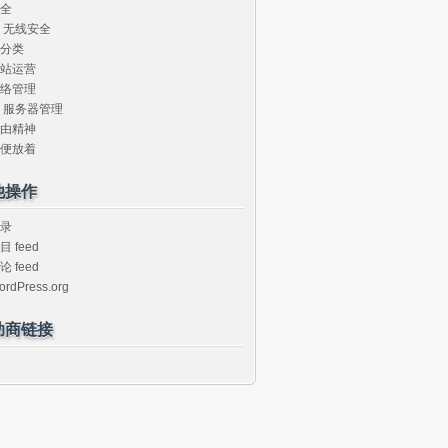
全
无线安全
分类
站运营
络管理
服务器管理
由精神
便放着
他操作
录
目 feed
论 feed
ordPress.org
助商链接