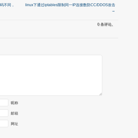
集编码不同，
linux下通过iptables限制同一IP连接数防CC/DDOS攻击
→
0 条评论。
昵称
邮箱
网址