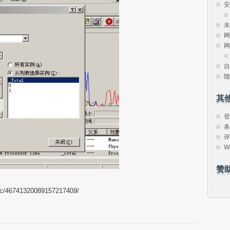
安
未
网
网
自
随
其
登
条
评
W
赞
atic/46741320089157217409/