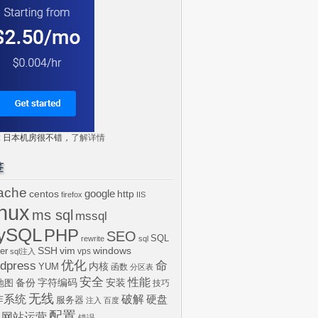
tr: 日本机房很不错，
了解详情
签
ache
centos
google
http
firefox
IIS
inux
ms sql
mssql
ySQL
PHP
SEO
SQL
rewrite
sql
SSH
vim
windows
er
vps
sql注入
dpress
优化
命
内核
YUM
函数
分区表
安全
性能
安装
备份
字符编码
地图
技巧
无线
作系统
破解
硬盘
服务器
注入
百度
配置
网站运营
错误