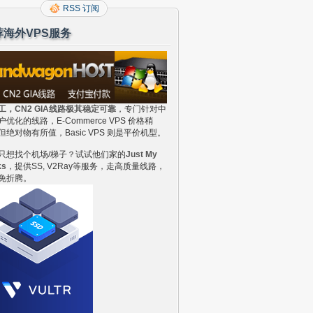
RSS 订阅
荐海外VPS服务
工，CN2 GIA线路极其稳定可靠
，专门针对中
户优化的线路，E-Commerce VPS 价格稍
但绝对物有所值，Basic VPS 则是平价机型。
只想找个机场/梯子？试试他们家的
Just My
ks
，提供SS, V2Ray等服务，走高质量线路，
免折腾。