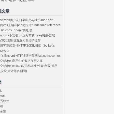
期文章
acPorts简介及日常应用与维护/mac port
商vps上编译php时报错“undefined reference
o `libiconv_open’”的处理
indows下安装zip压缩布的mysql服务器端
ySQL复制设置及相关维护操作
博客正式支持HTTPS/SSL浏览（by Let’s
ncrypt）
et’s Encrypt HTTPS证书部署/ssl,nginx,centos
空想象的应用中的数据加密方案
空想象的web功能开发标准(性能,负载,可用
,安全,审计等多侧面)
类
搞
nux
秀软件
创
杂烩