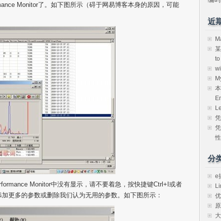
ormance Monitor了。如下图所示（碍于网易博客本身的原因，可能
近
M
某
t
w
M
本
E
L
凭
凭
性
分
e
formance Monitor中没有显示，请不要着急，按快捷键Ctrl+I或者
Li
中添加更多的参数或删除我们认为无用的参数。如下图所示：
优
原
大