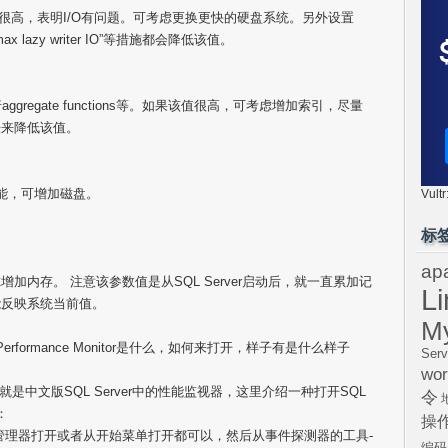
参数值一直很高，表明I/O有问题。可考虑更换更快的硬盘系统。另外设置
”max lazy writer IO”等措施都会降低该值。
regate functions等。如果该值很高，可考虑增加索引，尽量
法来降低该值。
性能，可增加磁盘。
Vul
标
ap
加内存。 注意该参数值是从SQL Server启动后，就一直累加记
L
能反映系统当前值。
M
erformance Monitor是什么，如何来打开，样子有是什么样子
Serv
wor
nitor说的就是中文版SQL Server中的性能监视器，这里介绍一种打开SQL
令
下：
操
业管理器打开或者从开始菜单打开都可以，然后从事件探测器的工具-
编码