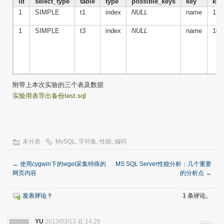
id
select_type
table
type
possible_keys
key
key
1
SIMPLE
t1
index
NULL
name
152
1
SIMPLE
t3
index
NULL
name
102
附带上本次实验的三个表及数据
实验用表导出备份test.sql
未分类
MySQL
,
字符集
,
性能
,
编码
←
使用cygwin下的wget采集特殊的
MS SQL Server性能分析：几个重要
网页内容
的分析点
→
发表评论？
1 条评论。
YU
2013/03/13 在 14:26