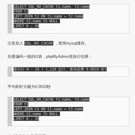
SELECT SQL_NO_CACHE t1.name, t2.name

FROM t1

LEFT JOIN t2 ON t1.name = t2.name

WHERE t2.name IS NULL 

LIMIT 0 , 30
注意加入
SQL_NO_CACHE
，禁用mysql缓存。
先看编码一致的t2表，phpMyAdmin里执行结果：
平均耗时大概为0.0010秒
SELECT SQL_NO_CACHE t1.name, t3.name

FROM t1

LEFT JOIN t3 ON t1.name = t3.name

WHERE t2.name IS NULL 

LIMIT 0 , 30