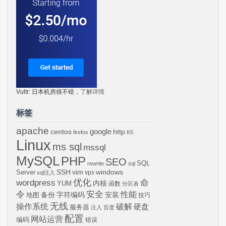
Vultr: 日本机房很不错，
了解详情
标签
apache
centos
google
http
firefox
IIS
Linux
ms sql
mssql
MySQL
PHP
SEO
SQL
rewrite
sql
SSH
vim
windows
Server
vps
sql注入
wordpress
优化
命
内核
YUM
函数
分区表
令
安全
性能
安装
备份
字符编码
地图
技巧
无线
操作系统
破解
硬盘
服务器
注入
百度
配置
网站运营
编码
错误