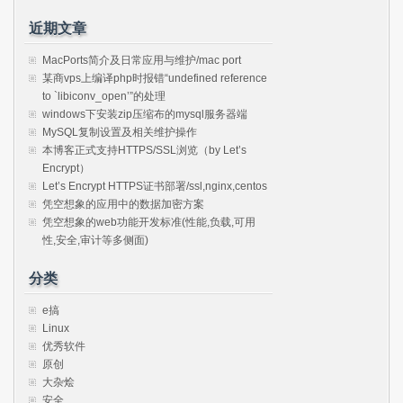
近期文章
MacPorts简介及日常应用与维护/mac port
某商vps上编译php时报错“undefined reference
to `libiconv_open’”的处理
windows下安装zip压缩布的mysql服务器端
MySQL复制设置及相关维护操作
本博客正式支持HTTPS/SSL浏览（by Let’s
Encrypt）
Let’s Encrypt HTTPS证书部署/ssl,nginx,centos
凭空想象的应用中的数据加密方案
凭空想象的web功能开发标准(性能,负载,可用
性,安全,审计等多侧面)
分类
e搞
Linux
优秀软件
原创
大杂烩
安全