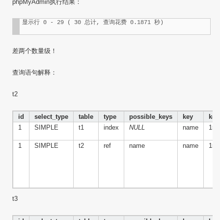
phpMyAdmin执行结果：
显示行 0 - 29 ( 30 总计, 查询花费 0.1871 秒)
差两个数量级！
查询语句解释：
t2
id
select_type
table
type
possible_keys
key
key
1
SIMPLE
t1
index
NULL
name
152
1
SIMPLE
t2
ref
name
name
152
t3