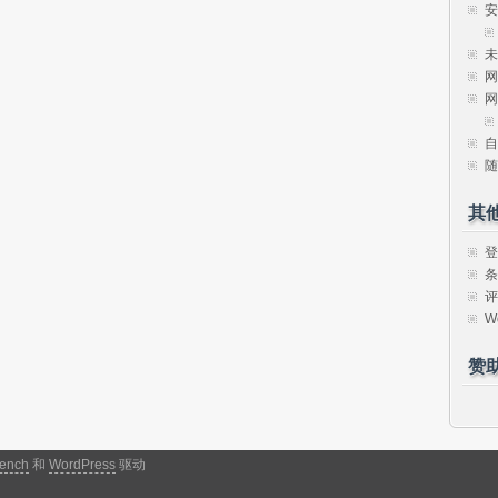
安
未
网
网
自
随
其
登
条
评
W
赞
ench
和
WordPress
驱动