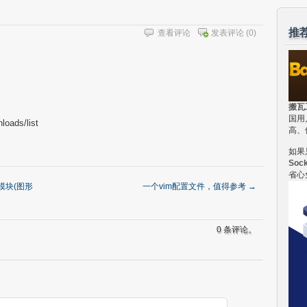
推
查看评论
发表评论
(0)
搬瓦
国用
loads/list
高、
如果
Soc
省心
I模块(图形
一个vim配置文件，值得参考
→
0 条评论。