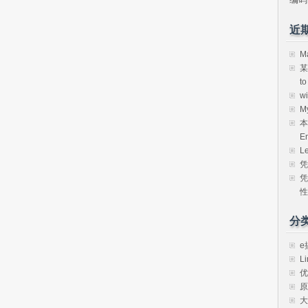
近
M
某
t
w
M
本
E
L
凭
凭
性
分
e
Li
优
原
大