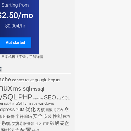
tr: 日本机房很不错，
了解详情
签
ache
centos
google
http
firefox
IIS
inux
ms sql
mssql
ySQL
PHP
SEO
SQL
rewrite
sql
SSH
vim
windows
er
vps
sql注入
dpress
优化
命
内核
YUM
函数
分区表
安全
性能
安装
备份
字符编码
地图
技巧
无线
作系统
破解
硬盘
服务器
注入
百度
配置
网站运营
错误