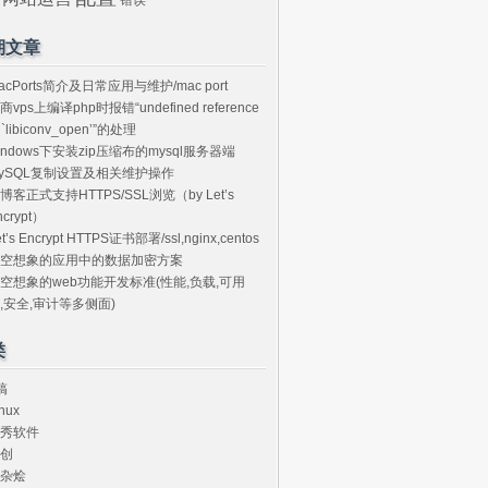
期文章
acPorts简介及日常应用与维护/mac port
商vps上编译php时报错“undefined reference
o `libiconv_open’”的处理
indows下安装zip压缩布的mysql服务器端
ySQL复制设置及相关维护操作
博客正式支持HTTPS/SSL浏览（by Let’s
ncrypt）
et’s Encrypt HTTPS证书部署/ssl,nginx,centos
空想象的应用中的数据加密方案
空想象的web功能开发标准(性能,负载,可用
,安全,审计等多侧面)
类
搞
nux
秀软件
创
杂烩