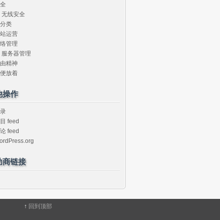
全
无线安全
分类
站运营
络管理
服务器管理
由精神
便放着
他操作
录
目 feed
论 feed
ordPress.org
助商链接
↑
回到顶部