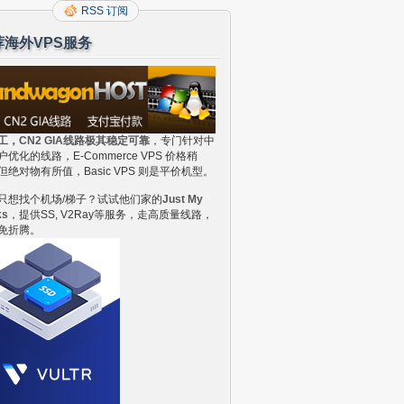
RSS 订阅
荐海外VPS服务
工，CN2 GIA线路极其稳定可靠
，专门针对中
户优化的线路，E-Commerce VPS 价格稍
但绝对物有所值，Basic VPS 则是平价机型。
只想找个机场/梯子？试试他们家的
Just My
ks
，提供SS, V2Ray等服务，走高质量线路，
免折腾。