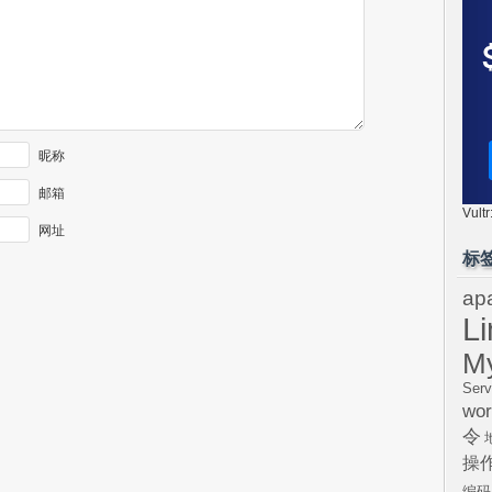
昵称
邮箱
Vul
网址
标
ap
L
M
Serv
wor
令
操
编码