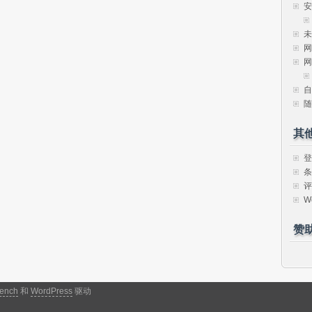
安
未
网
网
自
随
其
登
条
评
W
赞
ench
和
WordPress
驱动