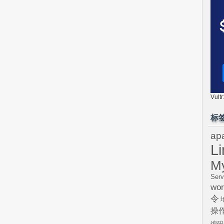
Vul
标
ap
L
M
Serv
wor
令
操
编码