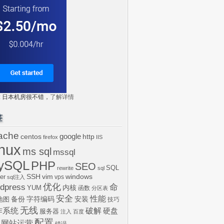
tr: 日本机房很不错，
了解详情
签
ache
centos
google
http
firefox
IIS
inux
ms sql
mssql
ySQL
PHP
SEO
SQL
rewrite
sql
SSH
vim
windows
er
vps
sql注入
dpress
优化
命
内核
YUM
函数
分区表
安全
性能
安装
备份
字符编码
地图
技巧
无线
作系统
破解
硬盘
服务器
注入
百度
配置
网站运营
错误