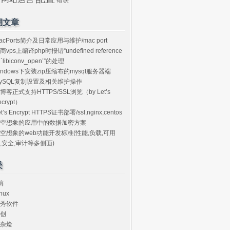
期文章
acPorts简介及日常应用与维护/mac port
商vps上编译php时报错“undefined reference
o `libiconv_open’”的处理
indows下安装zip压缩布的mysql服务器端
ySQL复制设置及相关维护操作
博客正式支持HTTPS/SSL浏览（by Let’s
ncrypt）
et’s Encrypt HTTPS证书部署/ssl,nginx,centos
空想象的应用中的数据加密方案
空想象的web功能开发标准(性能,负载,可用
,安全,审计等多侧面)
类
搞
nux
秀软件
创
杂烩