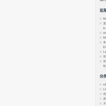
近
M
某
t
w
M
本
E
L
凭
凭
性
分
e
Li
优
原
大