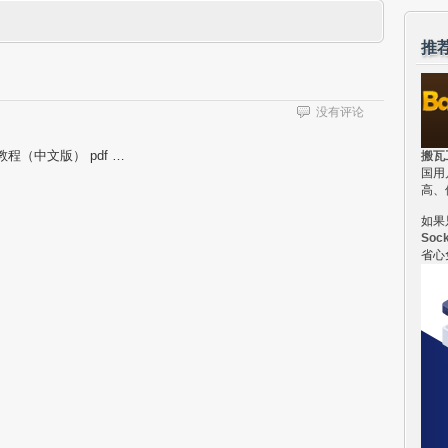
推
没有评论
K教程（中文版） pdf …
搬瓦
国用
高、
如果
Soc
省心