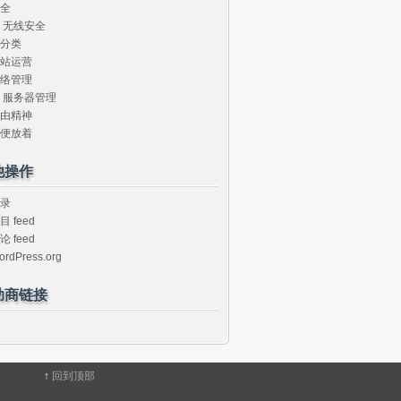
全
无线安全
分类
站运营
络管理
服务器管理
由精神
便放着
他操作
录
目 feed
论 feed
ordPress.org
助商链接
↑
回到顶部