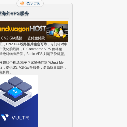
RSS 订阅
荐海外VPS服务
工，CN2 GIA线路极其稳定可靠
，专门针对中
户优化的线路，E-Commerce VPS 价格稍
但绝对物有所值，Basic VPS 则是平价机型。
只想找个机场/梯子？试试他们家的
Just My
ks
，提供SS, V2Ray等服务，走高质量线路，
免折腾。