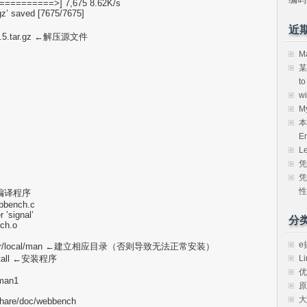
========>] 7,675 8.62K/s
gz’ saved [7675/7675]
近
ch-1.5.tar.gz ←解压源文件
M
某
t
w
M
本
E
L
凭
凭
性
e ←编译程序
ebbench.c
 ’signal’
分
ch.o
e
mkdir /usr/local/man ←建立相应目录（否则导致无法正常安装）
Li
install ←安装程序
优
/man1
原
大
/share/doc/webbench