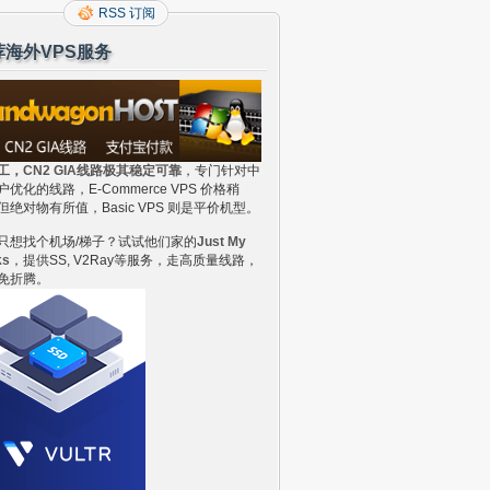
RSS 订阅
荐海外VPS服务
工，CN2 GIA线路极其稳定可靠
，专门针对中
户优化的线路，E-Commerce VPS 价格稍
但绝对物有所值，Basic VPS 则是平价机型。
只想找个机场/梯子？试试他们家的
Just My
ks
，提供SS, V2Ray等服务，走高质量线路，
免折腾。