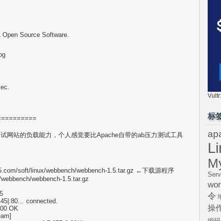
L Open Source Software.
pg
ec.
Vul
标
==========
ap
去测试网站的负载能力，个人感觉要比Apache自带的ab压力测试工具
L
M
.s135.com/soft/linux/webbench/webbench-1.5.tar.gz ←下载源程序
Serv
x/webbench/webbench-1.5.tar.gz
wor
5
令
145|:80… connected.
操
200 OK
ream]
编码