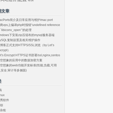
期文章
acPorts简介及日常应用与维护/mac port
商vps上编译php时报错“undefined reference
o `libiconv_open’”的处理
indows下安装zip压缩布的mysql服务器端
ySQL复制设置及相关维护操作
博客正式支持HTTPS/SSL浏览（by Let’s
ncrypt）
et’s Encrypt HTTPS证书部署/ssl,nginx,centos
空想象的应用中的数据加密方案
空想象的web功能开发标准(性能,负载,可用
,安全,审计等多侧面)
类
搞
nux
秀软件
创
杂烩