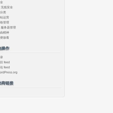
全
无线安全
分类
站运营
络管理
服务器管理
由精神
便放着
他操作
录
目 feed
论 feed
ordPress.org
助商链接