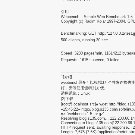
引用
Webbench – Simple Web Benchmark 1.5
Copyright (c) Radim Kolar 1997-2004, GP
Benchmarking: GET http://127.0.0.1/test.j
500 clients, running 30 sec.
Speed=3230 pages/min, 11614212 bytes/s
Requests: 1615 susceed, 0 failed.
==============================
1]介绍
webbench最多可以模拟3万个并发连接
好，安装使用也特别方便。
适用系统：Linux
[2]下载
[root@localhost src]# wget http://blog
–15:46:22– http://blog.s135.com/soft/linu
=> `webbench-1.5.tar.gz’
Resolving blog.s135.com… 122.200.66.14
Connecting to blog.s135.com|122.200.66.
HTTP request sent, awaiting response… 
Length: 7,675 (7.5K) [application/octet-st