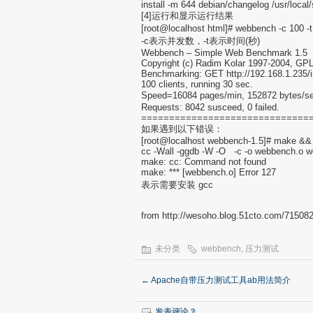
install -m 644 debian/changelog /usr/loca
[4]运行和显示运行结果
[root@localhost html]# webbench -c 100
-c表示并发数，-t表示时间(秒)
Webbench – Simple Web Benchmark 1.5
Copyright (c) Radim Kolar 1997-2004, GP
Benchmarking: GET http://192.168.1.235/
100 clients, running 30 sec.
Speed=16084 pages/min, 152872 byt
Requests: 8042 susceed, 0 failed.
==============================
如果遇到以下错误：
[root@localhost webbench-1.5]# make && 
cc -Wall -ggdb -W -O -c -o webbench.o 
make: cc: Command not found
make: *** [webbench.o] Error 127
表示需要安装 gcc
from http://wesoho.blog.51cto.com/71508
未分类
webbench
,
压力测试
←
Apache自带压力测试工具ab用法简介
发表评论？