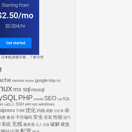
tr: 日本机房很不错，
了解详情
签
ache
centos
google
http
firefox
IIS
inux
ms sql
mssql
ySQL
PHP
SEO
SQL
rewrite
sql
SSH
vim
windows
er
vps
sql注入
dpress
优化
命
内核
YUM
函数
分区表
安全
性能
安装
备份
字符编码
地图
技巧
无线
作系统
破解
硬盘
服务器
注入
百度
配置
网站运营
错误