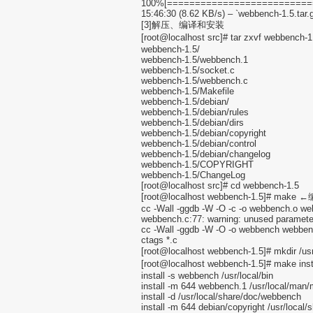
100%[============================
15:46:30 (8.62 KB/s) – `webbench-1.5.tar.
[3]解压、编译和安装
[root@localhost src]# tar zxvf webben
webbench-1.5/
webbench-1.5/webbench.1
webbench-1.5/socket.c
webbench-1.5/webbench.c
webbench-1.5/Makefile
webbench-1.5/debian/
webbench-1.5/debian/rules
webbench-1.5/debian/dirs
webbench-1.5/debian/copyright
webbench-1.5/debian/control
webbench-1.5/debian/changelog
webbench-1.5/COPYRIGHT
webbench-1.5/ChangeLog
[root@localhost src]# cd webbench-1.5
[root@localhost webbench-1.5]# mak
cc -Wall -ggdb -W -O -c -o webbench.o w
webbench.c:77: warning: unused parameter
cc -Wall -ggdb -W -O -o webbench webben
ctags *.c
[root@localhost webbench-1.5]# 
[root@localhost webbench-1.5]# make 
install -s webbench /usr/local/bin
install -m 644 webbench.1 /usr/local/man
install -d /usr/local/share/doc/webbench
install -m 644 debian/copyright /usr/local