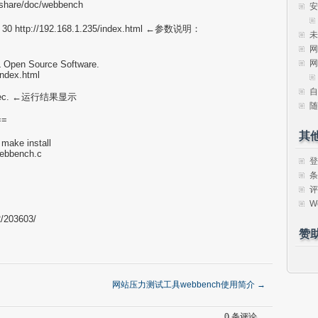
l/share/doc/webbench
安
 -t 30 http://192.168.1.235/index.html ←参数说明：
未
网
网
L Open Source Software.
index.html
自
es/sec. ←运行结果显示
随
==
其
make install
webbench.c
登
条
评
W
2/203603/
赞
网站压力测试工具webbench使用简介
→
0 条评论。