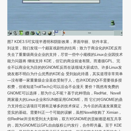
图7 KDE3.5可实现半透明和阴影效果，界面华丽、软件丰富。
到这里，我们发现一个颇富戏剧性的结局：致力于商业化的KDE反而
失去了重量级商业企业的支持，尽管一些中小规模的Linux企业因技术
能力问题将 继续支持 KDE，但它的商业前途有限。而遵循GPL、完
全不以商业化为目的的GNOME反而在该领域大获成功。许多Linux发
烧友都不明白为什么优秀的KDE会 受到如此待遇，其实道理非常简单
—没有哪一家重量级企业喜欢受制于人，也许KDE的Qt不需要很多授
权费，但谁知道TrollTech公司以后会不会漫天 要价？既然有免费的
GNOME可以选择，那为什么不呢？基于此种理由，RedHat、Novell
两家最大的Linux企业和SUN都采用GNOME，而 它们对GNOME的鼎
力支持也让该项目可拥有足够多的技术保证，为今后的高速发展奠定
坚实的基础。需要纠正一个可能的误解，虽然Novell收购了 Ximian，
但RedHat并没有受到太大影响，双方对GNOME的贡献都是相互共享
的，因为GNOME以GPL自由版权公约发行，合作即共赢。至于 KDE