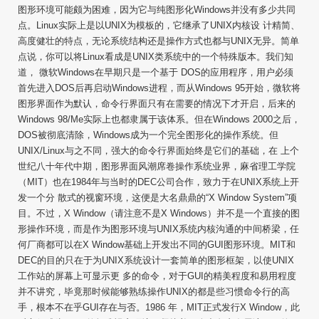
图形环境可能颇为困难，因为它与纯图形化Windows并没有多少共同
点。Linux实际上是以UNIX为模板的，它继承了UNIX内核设 计精简、
高度健壮的特点，无论系统结构还是操作方式也都与UNIX无异。简单
点说，你可以将Linux看成是UNIX类系统中的一个特殊版本。我们知
道， 微软Windows在早期只是一个基于 DOS的应用程序，用户必须
首先进入DOS后再启动Windows进程，而从Windows 95开始，微软将
图形界面作为默认，命令行界面只有在需要的情况下才开启，后来的
Windows 98/Me实际上也都隶属于该体系。但在Windows 2000之后，
DOS被彻底清除，Windows成为一个完全图形化的操作系统。但
UNIX/Linux与之不同，强大的命令行界面始终是它们的基础，在 上个
世纪八十年代中期，图形界面风潮席卷操作系统业界，麻省理工学院
（MIT）也在1984年与当时的DEC公司合作，致力于在UNIX系统上开
发一个分 散式的视窗环境，这便是大名鼎鼎的“X Window System”项
目。不过，X Window（请注意不是X Windows）并不是一个直接的图
形操作环境，而是作为图形环境与UNIX系统内核沟通的中间桥梁，任
何厂商都可以在X Window基础上开发出不同的GUI图形环境。MIT和
DEC的目的只在于为UNIX系统设计一套简单的图形框架，以使UNIX
工作站的屏幕上可显示更 多的命令，对于GUI的精美程度和易用程度
并不讲究，毕竟那时候能够熟练操作UNIX的都是些习惯命令行的高
手，根本不在乎GUI存在与否。1986 年，MIT正式发行X Window，此