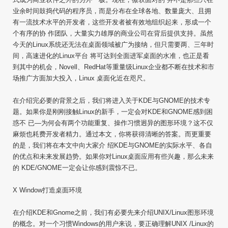
业余时间鼓捣代码的程序员，而是分布在全球各地、数量庞大、且拥
有一流技术水平的开发者，这些开发者被有效地组织起来，形成一个
个有序的协 作团队，大量实力雄厚的商业公司在背后提供支持。虽然
今天的Linux系统还无法在桌面领域被广为接纳，但只需要两、三年时
间，高速进化的Linux平台 将可达到全面进军桌面的水准，也正是看
到其中的机会，Novell、RedHat等重量级Linux企业都不断在技术和市
场推广方面加大投入，Linux 桌面化近在咫尺。
在介绍完必要的背景之后，我们将进入关于KDE与GNOME的技术专
题。如果你是刚刚接触Linux的新手，一定会对KDE和GNOME感到困
惑不 已—为何会有两个功能重复、操作习惯迥异的图形环境？这不仅
麻烦也耗费开发者精力。通过本文，你将获得清晰的答案。而更重要
的是，我们将在本文中向大家介 绍KDE与GNOME的实际水平、各自
的优点和未来发展趋势。如果你对Linux桌面应用有些兴趣，那么未来
的 KDE/GNOME一定会让你感到震惊不已。
X Window打造桌面环境
在介绍KDE和Gnome之前，我们有必要先来介绍UNIX/Linux图形环境
的概念。对一个习惯Windows的用户来说，要正确理解UNIX /Linux的