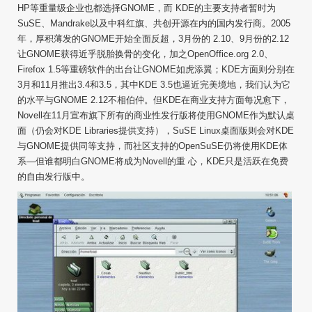
HP等重量级企业也都选择GNOME，而 KDE的主要支持者暂时为
SuSE、Mandrake以及中科红旗、共创开源在内的国内发行商。2005
年，厚积薄发的GNOME开始全面反超，3月份的 2.10、9月份的2.12
让GNOME获得近乎脱胎换骨的变化，加之OpenOffice.org 2.0、
Firefox 1.5等重磅软件的出台让GNOME如虎添翼；KDE方面则分别在
3月和11月推出3.4和3.5，其中KDE 3.5也逼近完美境地，我们认为它
的水平与GNOME 2.12不相伯仲。但KDE在商业支持方面每况愈下，
Novell在11月宣布旗下所有的商业性发行版将使用GNOME作为默认桌
面（仍会对KDE Libraries提供支持），SuSE Linux桌面版则会对KDE
与GNOME提供同等支持，而社区支持的OpenSuSE仍将使用KDE体
系—但谁都明白GNOME将成为Novell的重 心，KDE只是活跃在免费
的自由发行版中。