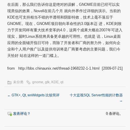
在后面，那么我们告诉你这是绝对的误解，GNOME目前已经可以实
现类似的效果，Novell在前几个月 就向外界作过详细的演示。当前的
KDE也可支持相当不错的半透明和阴影特效，技术上毫不落后于
GNOME。现在，GNOME项目朝向革命性的3.0版本迈 进，KDE则致
力于开发同样有重大技术变革的4.0，这两个成果大概在2007年可进入
现实，届时Linux系统将具备更卓越的可用性。也就是 说，Linux桌面
应用的全面铺开指日可待，而除了开发者和厂商的努力外，如何向企
业和个人用户推广以及提供培训将是厂商要考虑的主要问题，我们今
天恰好 站在这样的一道门槛上。
from http://bbs.chinaunix.net/thread-1968232-1-1.html [2009-07-21]
未分类
gnome
,
gtk
,
KDE
,
qt
←
GTK+, Qt, wxWidgets 比较简评
十大监视SQL Server性能的计数器
→
发表评论？
0 条评论。