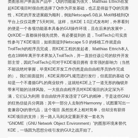
类图形用户界面库产品中，Qt的功能最为强大，Matthias Ettrich在发
起KDE项目时很自然选择了Qt作为开发基础，也正是得益于Qt的完善
性，KDE的开发进展颇为顺利，例如Netscape5.0在从 Motif移植到Qt
平台上仅仅花费了5天时间。这样，当KDE 1.0正式发布时，外界看到
的便是一个各项功能基本具备的GUI操作环境，且在后来的发展中，
Qt/KDE一直都保持领先优势。有必要提到的 是，TrollTech公司实质
性参与了KDE项目，如前面提到Netscape 5.0 的移植工作就是由
TrollTech的程序员完成，而KDE工程的发起者、Matthias Ettrich本人
也在1998年离开学术界加入TrollTech，并一直担任该公司的软件开发
部主管，因此TrollTech公司对于KDE项目拥有 非常强的影响力（当然
不能说绝对掌握，毕竟KDE开发工作仍然是由自由程序员协作完成
的）。我们前面提到，KDE采用GPL规范进行发行，但底层的基础 Qt
却是一个不遵循GPL的商业软件，这就给KDE上了一道无形的枷锁并
带来可能的法律风险。一大批自由程序员对KDE项目的决定深为不
满，它们认为利用 非自由软件开发违背了GPL的精神，于是这些GNU
的狂热信徒兵分两路：其中一部分人去制作Harmonny，试图重写出一
套兼容Qt的替代品，这个项目 虽然技术上相对简单，但却没有获得
KDE项目的支持；另一路人马则决定重新开发一套名为
“GNOME（GNU Network Object Environment）”的图形环境来替代
KDE，一场因为思想分歧引发的GUI之战开始了。