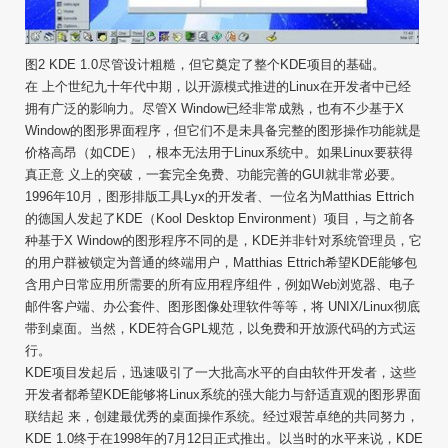
图2 KDE 1.0尽管设计粗糙，但它奠定了整个KDE项目的基础。
在 上个世纪九十年代中期，以开源模式推进的Linux在开发者中已经
拥有广泛的影响力。尽管X Window已经非常成熟，也有不少基于X
Window的图形界面程序，但它们不是未具备完整的图形操作功能就是
价格高昂（如CDE），根本无法用于Linux系统中。如果Linux要获得
真正意 义上的突破，一套完全免费、功能完善的GUI就非常必要。
1996年10月，图形排版工具Lyx的开发者、一位名为Matthias Ettrich
的德国人发起了KDE（Kool Desktop Environment）项目，与之前各
种基于X Window的图形程序不同的是，KDE并非针对系统管理员，它
的用户群被锁定为普通的终端用户，Matthias Ettrich希望KDE能够包
含用户日常应用所需要的所有应用程序组件，例如Web浏览器、电子
邮件客户端、办公套件、图形图像处理软件等等，将 UNIX/Linux彻底
带到桌面。当然，KDE符合GPL规范，以免费和开放源代码的方式运
行。
KDE项目发起后，迅速吸引了一大批高水平的自由软件开发者，这些
开发者都希望KDE能够将Linux系统的强大能力与舒适直观的图形界面
联结起 来，创建最优秀的桌面操作系统。经过艰苦卓绝的共同努力，
KDE 1.0终于在1998年的7月12日正式推出。以当时的水平来说，KDE