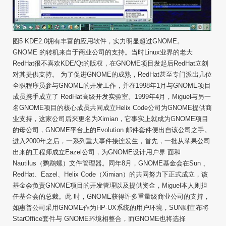
图5 KDE2.0拥有丰富的应用软件，实力明显超过GNOME。
GNOME 的转机来自于商业公司的支持。当时Linux业界的老大
RedHat很不喜欢KDE/Qt的版权，在GNOME项目发起后RedHat立刻
对其提供支持。 为了促进GNOME的成熟，RedHat甚至专门派出几位
全职程序员参与GNOME的开发工作，并在1998年1月与GNOME项目
成员携手成立了 RedHat高级开发实验室。1999年4月，Miguel与另一
名GNOME项目的核心成员共同成立Helix Code公司为GNOME提供商
业支持，这家公司后来更名为Ximian，它事实上就成为GNOME项目
的母公司，GNOME平台上的Evolution 邮件套件便出自该公司之手。
进入2000年之后，一系列重大事件接连发生，首先，一批从苹果公司
出来的工程师成立Eazel公司，为GNOME设计用户界 面和
Nautilus（鹦鹉螺）文件管理器。同年8月，GNOME基金会在Sun 、
RedHat、Eazel、Helix Code（Ximian）的共同努力下正式成立，该
基金会负责GNOME项目的开发管理以及提供资金，Miguel本人则担
任基金会的总裁。此 时，GNOME获得许多重量级商业公司的支持，
如惠普公司采用GNOME作为HP-UX系统的用户环境，SUN则宣布将
StarOffice套件与 GNOME环境相整合，而GNOME也将选择