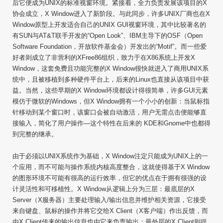
后它便成为UNIX的标准视窗环境。紧接着，全力负责发展该项目的X
协会成立，X Window进入了新阶段。与此同步，许多UNIX厂商也在X
Window原型上开发适合自己的UNIX GUI视窗环境，其中比较著名的
有SUN与AT&T联手开发的“Open Look”、IBM主导下的OSF（Open
Software Foundation，开放软件基金会）开发出的“Motif”。而一些爱
好者则成立了非营利的XFree86组织，致力于在X86系统上开发X
Window，这套免费且功能完整的X Window很快就进入了商用UNIX系
统中，且被移植到多种硬件平台上，后来的Linux也直接从该项目中获
益。当然，这些早期的X Window环境都设计得很简单，许多GUI元素
模仿于微软的Windows，但X Window拥有一个小小的创新：当鼠标指
针移动到某个窗口时，该窗口会被自动激活，用户无需点击便能够直
接输入，简化了用户操作—这个特性在后来的 KDE和Gnome中也都得
到完整的继承。
由于必须以UNIX系统作为基础，X Window注定只能成为UNIX上的一
个应用，而不可能与操作系统内核高度整合，这就使得基于X Window
的图形环境不可能有很高的运行效率，但它的优点在于拥有很强的设
计灵活性和可移植性。X Window从逻辑上分为三层：最底层的X
Server（X服务器）主要处理输入/输出信息并维护相关资源，它接受
来自键盘、鼠标的操作并将它交给X Client（X客户端）作出反馈，而
由X Client传来的输出信息也由它来负责输出；最外层的X Client则提