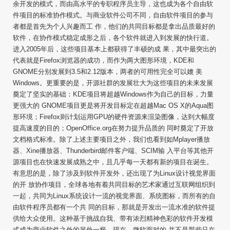
余开发的模式，而由高水平的专职程序员主导，这也成为各个自由软
件项目的标准协作模式。与商业软件公司不同，自由软件项目的参与
者都是首先为个人兴趣而工 作，他们的共同目标都是拿出品质最好的
软件，在协作模式稳定成形之后，各个软件就进入到发展的快行道。
进入2005年后，这些项目基本上都获得了丰硕的成 果，其中最突出的
代表就是Firefox浏览器的成功，而作为两大图形环境，KDE和
GNOME分别发展到3.5和2.12版本，两者的可用性完全可以媲 美
Windows。更重要的是，开源社群的发展壮大为这些项目的未来发展
奠定了坚实的基础：KDE项目将超越Windows作为自己的目标，力量
更强大的 GNOME项目更是将开发目标定在超越Mac OS X的Aqua图
形环境；Firefox则计划运用GPU的硬件资源来渲染图像，达到大幅度
提高速度的目的；OpenOffice.org在努力提升品质的 同时奠定了开放
文档格式标准。除了上述主要项目之外，我们也看到如Mplayer播放
器、Xine播放器、Thunderbird邮件客户端、SCIM输 入平台等其他开
源项目也在快速发展成熟之中，且几乎每一天都有新的项目在诞生。
有意思的是，除了涉及到软件开发外，还出现了为Linux设计视觉界面
的开 放协作项目，全球各地有着共同目标的艺术家通过互联网组织到
一起，共同为Linux系统设计一流的视觉界面、系统图标，而所有的自
由软件程序员都有一个共 同的目标，那就是开发出一流水准的软件提
供给大众使用。这种基于挑战自我、带有浓烈精神色彩的软件开发模
式成为商业软件之外的另外一极。现在，微软面对的 并不是那些只在