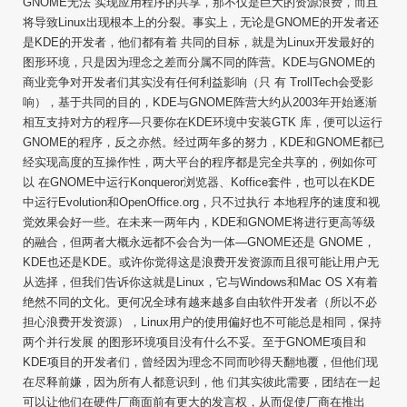
GNOME无法 实现应用程序的共享，那不仅是巨大的资源浪费，而且
将导致Linux出现根本上的分裂。事实上，无论是GNOME的开发者还
是KDE的开发者，他们都有着 共同的目标，就是为Linux开发最好的
图形环境，只是因为理念之差而分属不同的阵营。KDE与GNOME的
商业竞争对开发者们其实没有任何利益影响（只 有 TrollTech会受影
响），基于共同的目的，KDE与GNOME阵营大约从2003年开始逐渐
相互支持对方的程序—只要你在KDE环境中安装GTK 库，便可以运行
GNOME的程序，反之亦然。经过两年多的努力，KDE和GNOME都已
经实现高度的互操作性，两大平台的程序都是完全共享的，例如你可
以 在GNOME中运行Konqueror浏览器、Koffice套件，也可以在KDE
中运行Evolution和OpenOffice.org，只不过执行 本地程序的速度和视
觉效果会好一些。在未来一两年内，KDE和GNOME将进行更高等级
的融合，但两者大概永远都不会合为一体—GNOME还是 GNOME，
KDE也还是KDE。或许你觉得这是浪费开发资源而且很可能让用户无
从选择，但我们告诉你这就是Linux，它与Windows和Mac OS X有着
绝然不同的文化。更何况全球有越来越多自由软件开发者（所以不必
担心浪费开发资源），Linux用户的使用偏好也不可能总是相同，保持
两个并行发展 的图形环境项目没有什么不妥。至于GNOME项目和
KDE项目的开发者们，曾经因为理念不同而吵得天翻地覆，但他们现
在尽释前嫌，因为所有人都意识到，他 们其实彼此需要，团结在一起
可以让他们在硬件厂商面前有更大的发言权，从而促使厂商在推出