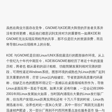
虽然在商业方面存在竞争，GNOME与KDE两大阵营的开发者关系并
没有变得更糟，相反他们都意识到支持对方的重要性—如果KDE和
GNOME无法实现应用程序的共享，那不仅是巨大的资源浪费，而且
将导致Linux出现根本上的分裂。
KDE 与GNOME是目前Linux/UNIX系统最流行的图形操作环境。从上
个世纪九十年代中期至今，KDE和GNOME都经历了将近十年的漫漫
历程，两者也 都从最初的设计粗糙、功能简陋发展到相对完善的阶
段，可用性逼近Windows系统。图形环境的成熟也为Linux的推广起到
至关重要的作用，尽管 Linux以内核健壮、节省资源和高质量代码著
称，但缺乏出色的图形环境让它一直难以在桌面领域有所作为，导致
Linux桌面应用一直处于低潮。如果大家 还有印象，一定会记得1999-
2001年间Linux发展如火如荼，当时国内涌现出大量的Linux发行版厂
商，但当用户发现Linux距离实用化还有 十万八千里的时候，Linux热
潮迅速冷却。业界也对此一度灰心失望，其中一部分厂商因无法盈利
迅速销声匿迹，另一部分厂商则不约而同将重点放在服务器市 场—与