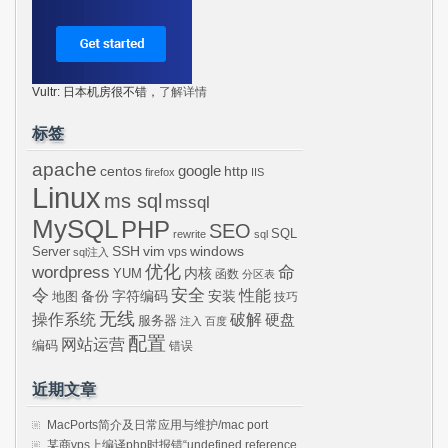
Vultr: 日本机房很不错，
了解详情
标签
apache
centos
google
http
firefox
IIS
Linux
ms sql
mssql
MySQL
PHP
SEO
SQL
rewrite
sql
SSH
vim
windows
Server
vps
sql注入
wordpress
优化
命
内核
YUM
函数
分区表
令
安全
性能
安装
备份
字符编码
地图
技巧
无线
操作系统
破解
硬盘
服务器
注入
百度
配置
网站运营
编码
错误
近期文章
MacPorts简介及日常应用与维护/mac port
某商vps上编译php时报错“undefined reference