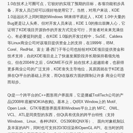
1.0在技术上可圈可点，它较好的实现了预期的目标，各项功能初步具
备，开发人员已经可以很好地使用它了。当然，对用户来说，KDE
1.0远远比不上同时期的Windows 98来得平易近人，KDE 1.0中大量的
Bug更是让人头疼。但对开发人员来说，KDE 1.0的推出鼓舞人心，它
证明了KDE项目开源协作的开发方式完全可行，开发者对未来充满信
心。有必要提到的是，在KDE 1.0版的开发过程中，SuSE、Caldera
等Linux商业公司对该项目提供资金上的支持，在1999年，IBM、
Corel、RedHat、富士 通-西门子等公司也纷纷对KDE项目提供资金和
技术支持，自此KDE项目走上了快速发展阶段并长期保持着领先地
位。但在2004年之后，GNOME不仅开 始在技术上超越前者，也获得
更多商业公司的广泛支持，KDE丧失主导地位，其原因就在于KDE选
择在Qt平台的基础上开发，而Qt在版权方面的限制让许多 商业公司望
而却步。
Qt是一个跨平台的C++图形用户界面库，它是挪威TrollTech公司的产
品(2008年底被NOKIA收购)。基本上，Qt同X Window上的 Motif、
Open Look、GTK等图形界面库和Windows平台上的 MFC、OWL、
VCL、ATL是同类型的东西，但Qt具有优良的跨平台特性（支持
Windows、Linux、各种UNIX、OS390和QNX等）、 面向对象机制以
及丰富的API，同时也可支持2D/3D渲染和OpenGL API。在当时的同