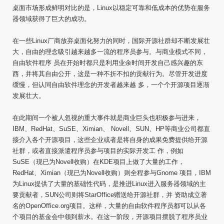
桌面市场形成鲜明对比的是，Linux以稳定可靠和低成本的优势在服务
器领域获得了巨大的成功。
在一些Linux厂商放弃桌面化努力的同时，国际开源社群却不断发展壮
大，自由的理念吸引越来越多一流的程序员参与。与商业模式不同，
自由软件程序 员在开始时都只是利用业余时间开发自己感兴趣的东
西，并将其自由公开，这是一种不折不扣的贡献行为。尽管开发进度
缓慢，但认同自由软件理念的开发者越来越 多，一个个开源项目逐渐
发展壮大。
在此期间一个被人忽视的重大事件就是商业巨头也积极参与进来，
IBM、RedHat、SuSE、Ximian、 Novell、SUN、HP等商业公司都直
接介入各个开源项目，这些企业或者是将自身的成果免费提供给开源
社群，或者直接派遣程序员参与项目的实际开发工 作，例如
SuSE（现已为Novell收购）在KDE项目上做了大量的工作，
RedHat、Ximian（现已为Novell收购）则全程参与Gnome 项目，IBM
为Linux提供了大量的基础性代码，是推进Linux进入服务器领域的主
要贡献者，SUN公司则将StarOffice赠送给开源社群，并 资助成立著
名的OpenOffice.org项目。这样，大量的自由软件程序员都可以从各
个项目的基金会中领到薪水。在这一阶段，开源项目摆脱了程序员业