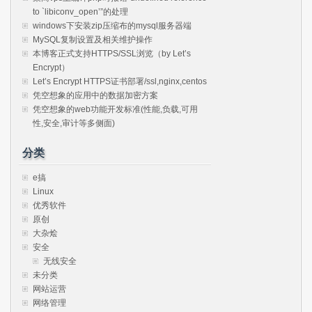
to `libiconv_open’”的处理
windows下安装zip压缩布的mysql服务器端
MySQL复制设置及相关维护操作
本博客正式支持HTTPS/SSL浏览（by Let’s
Encrypt）
Let’s Encrypt HTTPS证书部署/ssl,nginx,centos
凭空想象的应用中的数据加密方案
凭空想象的web功能开发标准(性能,负载,可用
性,安全,审计等多侧面)
分类
e搞
Linux
优秀软件
原创
大杂烩
安全
无线安全
未分类
网站运营
网络管理