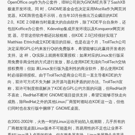
OpenOffice.org作为办公套件，IBM公司则为GNOME共享了SashXB
极速开发环境。同 时，GNOME基金会也决定采用Mozilla作为网页浏
览器。KDE阵营也毫不示弱，在当年10月份推出万众瞩目的KDE
2.0。KDE 2.0堪称当时最庞大的自由软件，除了KDE平台自身外，还
包括Koffice办公套件、Kdevelop集成开发环境以及Konqueror网页浏
览 器。尽管这些软件都还比较粗糙，但KDE 2.0已经很好实现了
Matthias Ettrich成立KDE项目的目标。也是在这个月，TrollTech公司
决定采用GPL公约来发行Qt的免费版本，希望能够以此赢得开发者的
支持。这 样，Qt实际上就拥有双重授权：如果对应的Linux发行版采
用免费非商业性的方式进行发放，那么使用KDE无须向TrollTech交纳
授权费用；但如 果Linux发行版为盈利性的商业软件，那么使用KDE
时必须获得授权。由于TrollTech是商业公司且一直主导着KDE的方
向，双许可方式不失为解 决开源与盈利矛盾的好办法。TrollTech宣
称，双许可制度彻底解决了KDE在GPL公约方面的问题，但RedHat并
不喜欢，RedHat不断对 GNOME项目提供支持，希望它能够尽快走向
成熟，除RedHat之外的其他Linux厂商暂时都站在KDE这一边，但他
们同时也在发行版中捆绑了 GNOME桌面。
在2001-2002年，火热一时的Linux运动开始陷入低潮期，几乎所有的
厂商都发现桌面Linux版本不可能盈利，而易用性的不足也让业界不
看好Linux进入桌面的前途。但在服务器市场，Linux发展势头非常迅