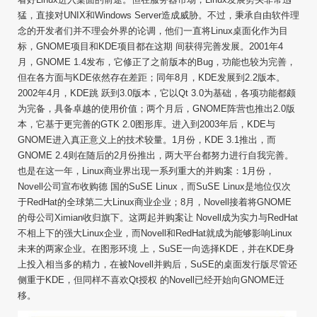
猛，直接对UNIX和Windows Server造成威胁。不过，秉承自由软件理
念的开发者们并不理会外界的论调，他们一直将Linux桌面化作为目
标，GNOME项目和KDE项目都在这期 间获得完善发展。2001年4
月，GNOME 1.4发布，它修正了之前版本的Bug，功能也较为完善，
但在各方面与KDE依然存在差距；同年8月，KDE发展到2.2版本。
2002年4月，KDE跳 跃到3.0版本，它以Qt 3.0为基础，各项功能都颇
为完备，具备卓越的使用价值；两个月后，GNOME阵营也推出2.0版
本，它基于更完善的GTK 2.0图形库。进入到2003年后，KDE与
GNOME进入真正意义上的技术较量。1月份，KDE 3.1推出，而
GNOME 2.4则在随后的2月份推出，两大平台都努力进行自我完善。
也是在这一年，Linux商业界出现一系列重大的并购案：1月份，
Novell公司宣布收购德 国的SuSE Linux，而SuSE Linux是地位仅次
于RedHat的全球第二大Linux商业企业；8月，Novell接着将GNOME
的母公司Ximian收归旗下。这两起并购案让 Novell成为实力与RedHat
不相上下的强大Linux企业，而Novell和RedHat就成为能够影响Linux
未来的两家企业。在图形环境 上，SuSE一向选择KDE，并在KDE身
上投入相当多的精力，在被Novell并购后，SuSE的桌面发行版尽管还
侧重于KDE，但同样不喜欢Qt授权 的Novell已经开始向GNOME迁
移。