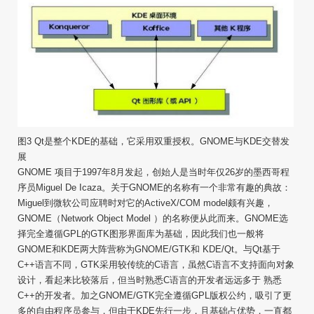
图3 Qt是整个KDE的基础，它采用双重授权。GNOME与KDE交替发
展
GNOME 项目于1997年8月发起，创始人是当时年仅26岁的墨西哥程
序员Miguel De Icaza。关于GNOME的名称有一个非常有趣的典故：
Miguel到微软公司应聘时对它的ActiveX/COM model颇有兴趣，
GNOME（Network Object Model ）的名称便从此而来。GNOME选
择完全遵循GPL的GTK图形界面库为基础，因此我们也一般将
GNOME和KDE两大阵营称为GNOME/GTK和 KDE/Qt。与Qt基于
C++语言不同，GTK采用较传统的C语言，虽然C语言不支持面向对象
设计，看起来比较落后，但当时熟悉C语言的开发者远远多于 熟悉
C++的开发者。加之GNOME/GTK完全遵循GPL版权公约，吸引了更
多的自由程序员参与，但由于KDE先行一步，且基础占优势，一直都