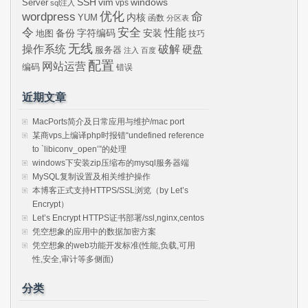
SSH
vim
windows
Server
vps
sql注入
wordpress
优化
命
内核
YUM
函数
分区表
令
安全
性能
安装
备份
字符编码
地图
技巧
无线
操作系统
破解
硬盘
服务器
注入
百度
配置
网站运营
编码
错误
近期文章
MacPorts简介及日常应用与维护/mac port
某商vps上编译php时报错“undefined reference
to `libiconv_open’”的处理
windows下安装zip压缩布的mysql服务器端
MySQL复制设置及相关维护操作
本博客正式支持HTTPS/SSL浏览（by Let’s
Encrypt）
Let’s Encrypt HTTPS证书部署/ssl,nginx,centos
凭空想象的应用中的数据加密方案
凭空想象的web功能开发标准(性能,负载,可用
性,安全,审计等多侧面)
分类