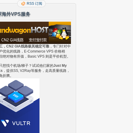
RSS 订阅
荐海外VPS服务
工，CN2 GIA线路极其稳定可靠
，专门针对中
户优化的线路，E-Commerce VPS 价格稍
但绝对物有所值，Basic VPS 则是平价机型。
只想找个机场/梯子？试试他们家的
Just My
ks
，提供SS, V2Ray等服务，走高质量线路，
免折腾。