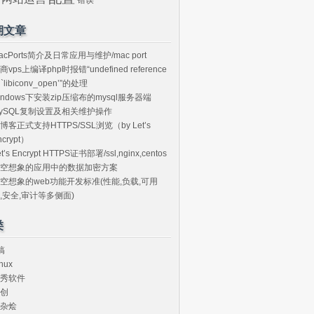
期文章
acPorts简介及日常应用与维护/mac port
商vps上编译php时报错“undefined reference
o `libiconv_open’”的处理
indows下安装zip压缩布的mysql服务器端
ySQL复制设置及相关维护操作
博客正式支持HTTPS/SSL浏览（by Let’s
ncrypt）
et’s Encrypt HTTPS证书部署/ssl,nginx,centos
空想象的应用中的数据加密方案
空想象的web功能开发标准(性能,负载,可用
,安全,审计等多侧面)
类
搞
nux
秀软件
创
杂烩