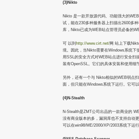
(3)Nikto
Nikto 是一款开放源代码、功能强大的
试，能在230多种服务器上扫描出2600多种有
库，Nikto已成为WEB站点管理员必备的
可 以到
http://www.cirt.net/
网 站上下载Nik
境。因此，当Nikto需要在Windows系统下使用
用SSL的安全方式对WEB站点进行安全扫描时
装有OpenSSL。它们的具体安装和使用
另外，还有一个与 Nikto相似的WEB弱点扫
面，但只能在Windows系统下运行。它可
(4)N-Stealth
N-Stealth是ZMT公司出品的一款商
没有商业版本的多，漏洞库也不支持自动
可以在win98/ME/2000/XP/2003系统下运
(5)ISS Database Scanner