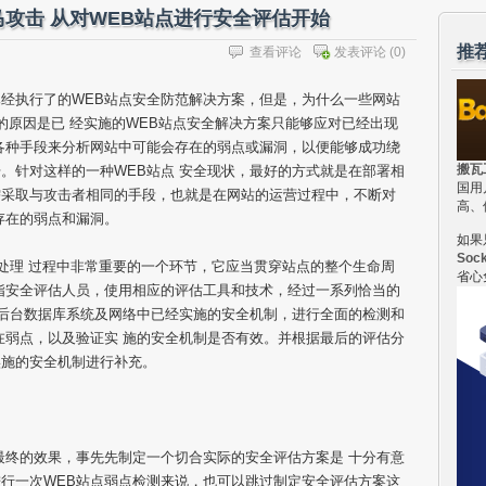
马攻击 从对WEB站点进行安全评估开始
推
查看评论
发表评论
(0)
经执行了的WEB站点安全防范解决方案，但是，为什么一些网站
的原因是已 经实施的WEB站点安全解决方案只能够应对已经出现
各种手段来分析网站中可能会存在的弱点或漏洞，以便能够成功绕
搬瓦
。针对这样的一种WEB站点 安全现状，最好的方式就是在部署相
国用
需采取与攻击者相同的手段，也就是在网站的运营过程中，不断对
高、
存在的弱点和漏洞。
如果
Soc
范处理 过程中非常重要的一个环节，它应当贯穿站点的整个生命周
省心
指安全评估人员，使用相应的评估工具和技术，经过一系列恰当的
、后台数据库系统及网络中已经实施的安全机制，进行全面的检测和
在弱点，以及验证实 施的安全机制是否有效。并根据最后的评估分
实施的安全机制进行补充。
最终的效果，事先先制定一个切合实际的安全评估方案是 十分有意
行一次WEB站点弱点检测来说，也可以跳过制定安全评估方案这