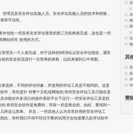
安
者、管理员及安全评估实施人员。安全评估实施人员的技术和经验，
未
效果和可信性。
网
网
任务外包给一些具有安全评估资质的第三方机构来完成，这也是一些
自
B网站经常 使用的方式。
随
点管理员一个人来完成，对于这样的WEB站点安全评估报告，通常
其
当前的安全状况进行一次简单的体检，以此来做到心中有数。
登
条
评
W
象来选择，不同的评估对象，所使用的评估工具是不相同的。这是
软件，有些是针 对整个主机或网络的;有些安全评估工具只能在某
赞
具却能在许多流行的操作系统平台下运行;一些安全评估工具是软
存的;有些安全软件是免费的，而有一些是商业的。由此，要找到一
几样这么简单。 并且，一些其他人认为非常好用的安全评估工
，因此，有时我们不得不经过不断的试用才会知道哪几款评估软件