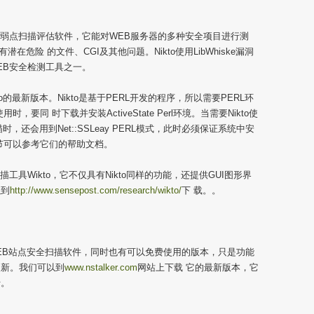
WEB弱点扫描评估软件，它能对WEB服务器的多种安全项目进行测
潜在危险 的文件、CGI及其他问题。Nikto使用LibWhiske漏洞
WEB安全检测工具之一。
to的最新版本。Nikto是基于PERL开发的程序，所以需要PERL环
时，要同 时下载并安装ActiveState Perl环境。当需要Nikto使
，还会用到Net::SSLeay PERL模式，此时必须保证系统中安
细节可以参考它们的帮助文档。
描工具Wikto，它不仅具有Nikto同样的功能，还提供GUI图形界
以到
http://www.sensepost.com/research/wikto/
下 载。。
业的 WEB站点安全扫描软件，同时也有可以免费使用的版本，只是功能
更新。我们可以到
www.nstalker.com
网站上下载 它的最新版本，它
行。