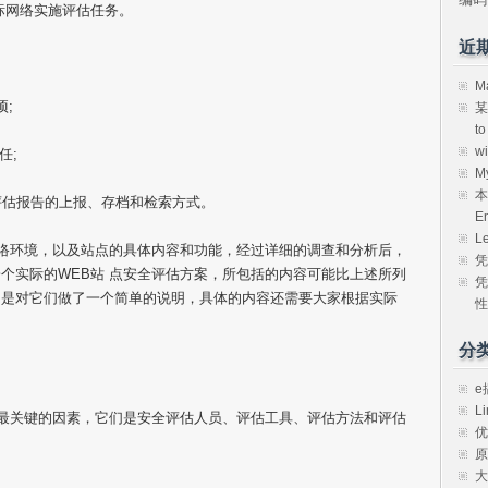
标网络实施评估任务。
近
M
;
某
t
w
任;
M
本
评估报告的上报、存档和检索方式。
E
L
网络环境，以及站点的具体内容和功能，经过详细的调查和分析后，
凭
个实际的WEB站 点安全评估方案，所包括的内容可能比上述所列
凭
只是对它们做了一个简单的说明，具体的内容还需要大家根据实际
性
分
e
Li
个最关键的因素，它们是安全评估人员、评估工具、评估方法和评估
优
原
大