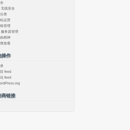
全
无线安全
分类
站运营
络管理
服务器管理
由精神
便放着
他操作
录
目 feed
论 feed
ordPress.org
助商链接