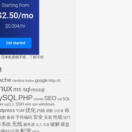
tr: 日本机房很不错，
了解详情
签
ache
centos
google
http
firefox
IIS
inux
ms sql
mssql
ySQL
PHP
SEO
SQL
rewrite
sql
SSH
vim
windows
er
vps
sql注入
dpress
优化
命
内核
YUM
函数
分区表
安全
性能
安装
备份
字符编码
地图
技巧
无线
作系统
破解
硬盘
服务器
注入
百度
配置
网站运营
错误