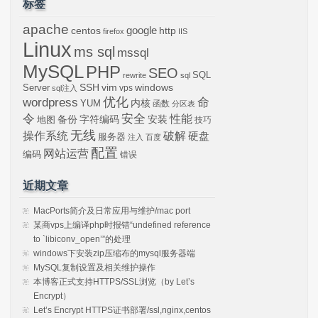
标签
apache
centos
google
http
firefox
IIS
Linux
ms sql
mssql
MySQL
PHP
SEO
SQL
rewrite
sql
SSH
vim
windows
Server
vps
sql注入
wordpress
优化
命
内核
YUM
函数
分区表
令
安全
性能
安装
备份
字符编码
地图
技巧
无线
操作系统
破解
硬盘
服务器
注入
百度
配置
网站运营
编码
错误
近期文章
MacPorts简介及日常应用与维护/mac port
某商vps上编译php时报错“undefined reference
to `libiconv_open’”的处理
windows下安装zip压缩布的mysql服务器端
MySQL复制设置及相关维护操作
本博客正式支持HTTPS/SSL浏览（by Let’s
Encrypt）
Let’s Encrypt HTTPS证书部署/ssl,nginx,centos