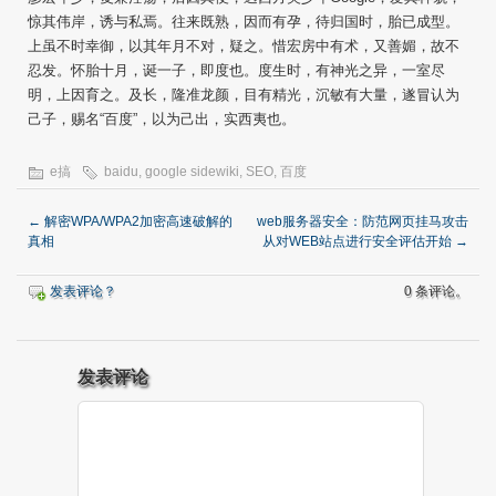
惊其伟岸，诱与私焉。往来既熟，因而有孕，待归国时，胎已成型。
上虽不时幸御，以其年月不对，疑之。惜宏房中有术，又善媚，故不
忍发。怀胎十月，诞一子，即度也。度生时，有神光之异，一室尽
明，上因育之。及长，隆准龙颜，目有精光，沉敏有大量，遂冒认为
己子，赐名“百度”，以为己出，实西夷也。
e搞
baidu
,
google sidewiki
,
SEO
,
百度
←
解密WPA/WPA2加密高速破解的
web服务器安全：防范网页挂马攻击
真相
从对WEB站点进行安全评估开始
→
发表评论？
0 条评论。
发表评论