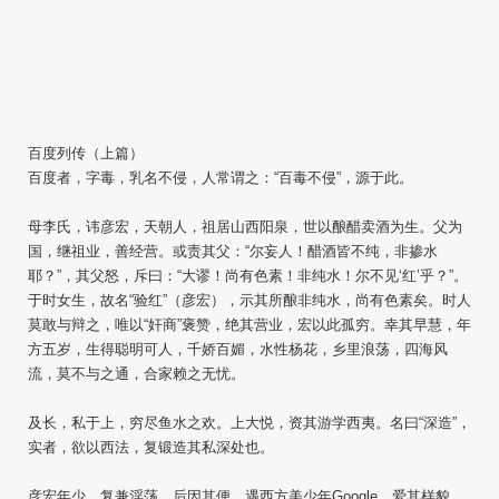
百度列传（上篇）
百度者，字毒，乳名不侵，人常谓之：“百毒不侵”，源于此。
母李氏，讳彦宏，天朝人，祖居山西阳泉，世以酿醋卖酒为生。父为
国，继祖业，善经营。或责其父：“尔妄人！醋酒皆不纯，非掺水
耶？”，其父怒，斥曰：“大谬！尚有色素！非纯水！尔不见‘红’乎？”。
于时女生，故名“验红”（彦宏），示其所酿非纯水，尚有色素矣。时人
莫敢与辩之，唯以“奸商”褒赞，绝其营业，宏以此孤穷。幸其早慧，年
方五岁，生得聪明可人，千娇百媚，水性杨花，乡里浪荡，四海风
流，莫不与之通，合家赖之无忧。
及长，私于上，穷尽鱼水之欢。上大悦，资其游学西夷。名曰“深造”，
实者，欲以西法，复锻造其私深处也。
彦宏年少，复兼淫荡，后因其便，遇西方美少年Google，爱其样貌，