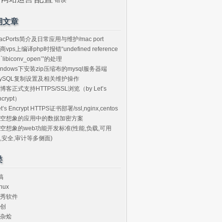
期文章
acPorts简介及日常应用与维护/mac port
商vps上编译php时报错“undefined reference
o `libiconv_open’”的处理
indows下安装zip压缩布的mysql服务器端
ySQL复制设置及相关维护操作
博客正式支持HTTPS/SSL浏览（by Let’s
ncrypt）
et’s Encrypt HTTPS证书部署/ssl,nginx,centos
空想象的应用中的数据加密方案
空想象的web功能开发标准(性能,负载,可用
,安全,审计等多侧面)
类
搞
nux
秀软件
创
杂烩