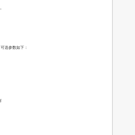
容。
。
，可选参数如下：
有