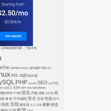
tr: 日本机房很不错，
了解详情
签
ache
centos
google
http
firefox
IIS
inux
ms sql
mssql
ySQL
PHP
SEO
SQL
rewrite
sql
SSH
vim
windows
er
vps
sql注入
dpress
优化
命
内核
YUM
函数
分区表
安全
性能
安装
备份
字符编码
地图
技巧
无线
作系统
破解
硬盘
服务器
注入
百度
配置
网站运营
错误