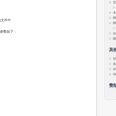
安
未
网
的文件中
网
选参数如下：
自
随
其
登
条
评
W
赞