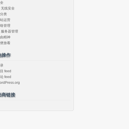
全
无线安全
分类
站运营
络管理
服务器管理
由精神
便放着
他操作
录
目 feed
论 feed
ordPress.org
助商链接