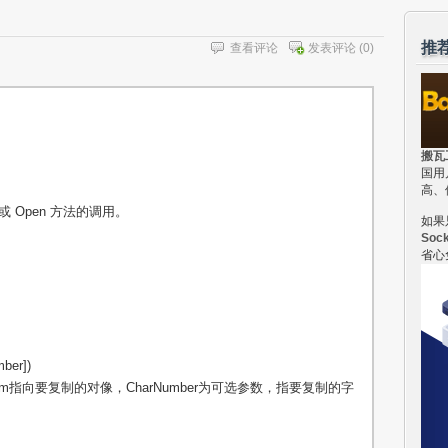
推
查看评论
发表评论
(0)
搬瓦
国用
高、
或 Open 方法的调用。
如果
Soc
省心
ber])
m指向要复制的对像，CharNumber为可选参数，指要复制的字