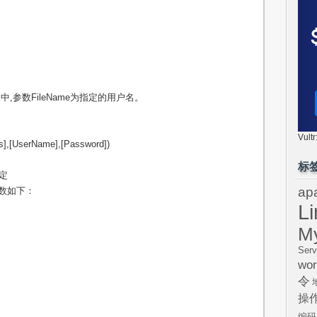
中,参数FileName为指定的用户名。
Vul
],[UserName],[Password])
标
定
ap
参数如下：
L
M
Serv
wor
令
操
编码