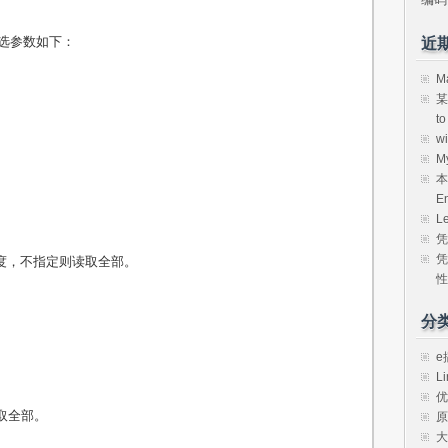
可选参数如下：
近
M
某
t
w
M
本
E
L
凭
凭
找度，不指定则读取全部。
性
分
e
Li
优
读取全部。
原
大