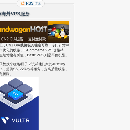
RSS 订阅
荐海外VPS服务
工，CN2 GIA线路极其稳定可靠
，专门针对中
户优化的线路，E-Commerce VPS 价格稍
但绝对物有所值，Basic VPS 则是平价机型。
只想找个机场/梯子？试试他们家的
Just My
ks
，提供SS, V2Ray等服务，走高质量线路，
免折腾。