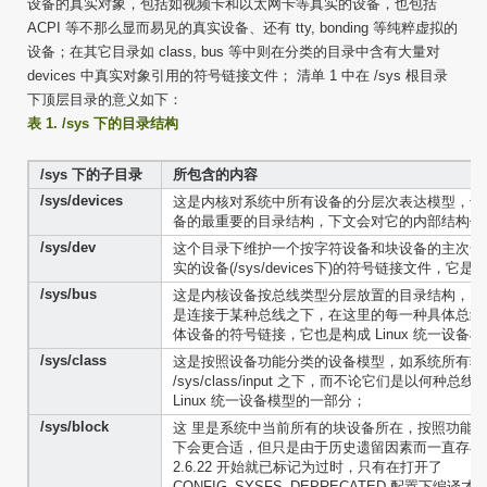
设备的真实对象，包括如视频卡和以太网卡等真实的设备，也包括
ACPI 等不那么显而易见的真实设备、还有 tty, bonding 等纯粹虚拟的
设备；在其它目录如 class, bus 等中则在分类的目录中含有大量对
devices 中真实对象引用的符号链接文件； 清单 1 中在 /sys 根目录
下顶层目录的意义如下：
表 1. /sys 下的目录结构
/sys 下的子目录
所包含的内容
/sys/devices
这是内核对系统中所有设备的分层次表达模型，也是 
备的最重要的目录结构，下文会对它的内部结构作
/sys/dev
这个目录下维护一个按字符设备和块设备的主次号码(maj
实的设备(/sys/devices下)的符号链接文件，它是在
/sys/bus
这是内核设备按总线类型分层放置的目录结构， dev
是连接于某种总线之下，在这里的每一种具体总线
体设备的符号链接，它也是构成 Linux 统一设备
/sys/class
这是按照设备功能分类的设备模型，如系统所有输
/sys/class/input 之下，而不论它们是以何
Linux 统一设备模型的一部分；
/sys/block
这 里是系统中当前所有的块设备所在，按照功能来说放置在
下会更合适，但只是由于历史遗留因素而一直存在于 /sy
2.6.22 开始就已标记为过时，只有在打开了
CONFIG_SYSFS_DEPRECATED 配置下编