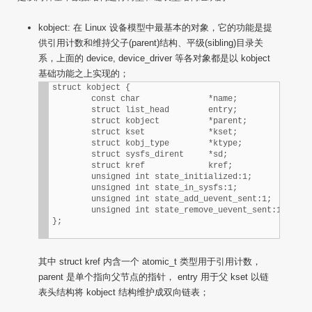
kobject: 在 Linux 设备模型中最基本的对象，它的功能是提
供引用计数和维持父子(parent)结构、平级(sibling)目录关
系，上面的 device, device_driver 等各对象都是以 kobject
基础功能之上实现的；
struct kobject {

        const char              *name;

        struct list_head        entry;

        struct kobject          *parent;

        struct kset             *kset;

        struct kobj_type        *ktype;

        struct sysfs_dirent     *sd;

        struct kref             kref;

        unsigned int state_initialized:1;

	unsigned int state_in_sysfs:1;

        unsigned int state_add_uevent_sent:1;

        unsigned int state_remove_uevent_sent:1;

};
其中 struct kref 内含一个 atomic_t 类型用于引用计数，
parent 是单个指向父节点的指针， entry 用于父 kset 以链
表头结构将 kobject 结构维护成双向链表；