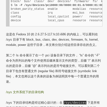
block/  bus/  class/  dev/  devices/  firmware/  fs/  kern
$ 
ls -F /sys/devices/pci0000:00/0000:00:01.0/0000:01:00.0
broken_parity_status  enable         modalias  resource0  
class                 irq            msi_bus   resource0_w
config                local_cpulist  power/    resource1  
device                local_cpus     resource  resource2 
这是在 Fedora 10 的 2.6.27.5-117.fc10.i686 的内核上，可以看到在
/sys 目录下有 block, bus, class, dev, devices, firmware, fs, kernel,
module, power 这些子目录，本文将分别介绍这些目录存在的含义。
第二个 ls 命令展示了在一个 pci 设备目录下的文件， “ls” 命令的 “-F”
命令为所列出的每个文件使用后缀来显示文件的类型，后缀 “/” 表示列
出的是目录，后缀 “@” 表示列出的是符号链接文件。可以看到第二个
目录下包含有普通文件 (regular file) 和符号链接文件 (symbolic link
file) ，本文也将以这个具体的设备为例说明其中每一个普通文件的用
途。
/sys 文件系统下的目录结构
/sys 下的目录结构是经过精心设计的：在
/sys/devices
下是所有