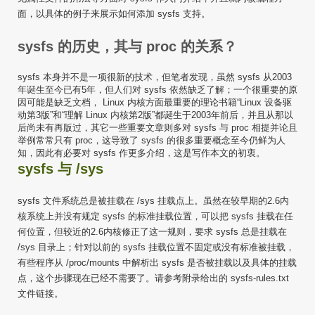
面，以具体的例子来展示如何添加 sysfs 支持。
sysfs 的历史，其与 proc 的关系？
sysfs 本身并不是一项很新的技术，但笔者发现，虽然 sysfs 从2003
年诞生至今已有5年，但人们对 sysfs 依然缺乏了解；一个很重要的原
因可能是缺乏文档， Linux 内核方面最重要的理论书籍“Linux 设备驱
动第3版”和“理解 Linux 内核第2版”都诞生于2003年前后，并且从那以
后尚未有再版过，其它一些重要文章则多对 sysfs 与 proc 相提并论且
举例常常只有 proc，这导致了 sysfs 的很多重要概念至今仍鲜为人
知，因此有必要对 sysfs 作更多介绍，这是写作本文的初衷。
sysfs 与 /sys
sysfs 文件系统总是被挂载在 /sys 挂载点上。虽然在较早期的2.6内
核系统上并没有规定 sysfs 的标准挂载位置，可以把 sysfs 挂载在任
何位置，但较近的2.6内核修正了这一规则，要求 sysfs 总是挂载在
/sys 目录上；针对以前的 sysfs 挂载位置不固定或没有标准被挂载，
有些程序从 /proc/mounts 中解析出 sysfs 是否被挂载以及具体的挂载
点，这个步骤现在已经不需要了。请参考附录给出的 sysfs-rules.txt
文件链接。