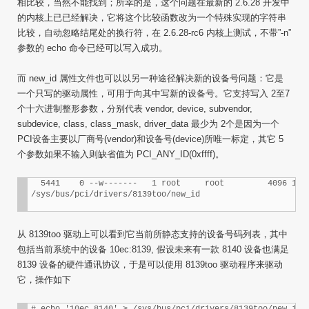
相比较，当然不能找到；所幸的是，这个问题在最新的 2.6.28 开发中
的内核上已已经解决，它将这个比较函数改为一个特殊实现的字符串
比较，自动忽略结尾处的换行符，在 2.6.28-rc6 内核上测试，不带”-n”
参数的 echo 命令已经可以写入成功。
而 new_id 属性文件也可以以另一种途径解决新的设备号问题：它是
一个只写的驱动属性，可用于向其中写新的设备号。它支持写入 2至7
个十六进制整形参数，分别代表 vendor, device, subvendor,
subdevice, class, class_mask, driver_data 最少为 2个是因为一个
PCI设备主要以厂商号(vendor)和设备号(device)所唯一标定，其它 5
个参数如果不输入则缺省值为 PCI_ANY_ID(0xffff)。
  5441    0 --w-------   1 root     root         4096 12月
/sys/bus/pci/drivers/8139too/new_id
从 8139too 驱动上可以看到它当前所静态支持的设备号码列表，其中
包括当前系统中的设备 10ec:8139, 假设未来有一款 8140 设备也满足
8139 设备的硬件通讯协议，于是可以使用 8139too 驱动程序来驱动
它，操作如下