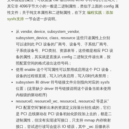
其它非 4096字节大小的一般是二进制属性，类似于上面的 config 属
性文件；关于纯文本属性和二进制属性，在下文
编程实践：添加
sysfs支持
一节会进一步说明。
从 vendor, device, subsystem_vendor,
subsystem_device, class, resource 这些只读属性上分别
可以读到此 PCI 设备的厂商号、设备号、子系统厂商号、
子系统设备号、PCI类别、资源表等，这些都是相应 PCI 设
备的属性，其实就是直接从 config 二进制文件读出来，按
照配置空间的格式读出这些号码；
使用 enable 这个可写属性可以禁用或启用这个 PCI 设备，
设备的过程很直观，写入1代表启用，写入0则代表禁用；
subsystem 和 driver 符号链接文件分别指向对应的 sysfs
位置；(这里缺少 driver 符号链接说明这个设备当前未使用
内核级的驱动程序)
resource0, resource0_wc, resource1, resource2 等是从”
PCI 配置空间”解析出来的资源定义段落分别生成的，它们
是 PCI 总线驱动在 PCI 设备初始化阶段加上去的，都是二
进制属性，但没有实现读写接口，只支持 mmap 内存映射
接口，尝试进行读写会提示 IO 错误，其中 _wc 后缀表示