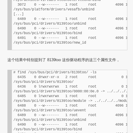
/sys/devices/virtual/vtconsole/vtcon0/bind

  3072    0 --w-------   1 root     root         4096 12月
/sys/bus/platform/drivers/vesafb/unbind

[...]

  6489    0 --w-------   1 root     root         4096 12月
/sys/bus/pci/drivers/8139too/unbind

  6490    0 --w-------   1 root     root         4096 12月
/sys/bus/pci/drivers/8139too/bind

  6491    0 --w-------   1 root     root         4096 12月
/sys/bus/pci/drivers/8139too/new_id
这个结果中特别提到了 8139too 这份驱动程序的这三个属性文件，
# find /sys/bus/pci/drivers/8139too/ -ls

  6435    0 drwxr-xr-x   2 root     root            0 12月
/sys/bus/pci/drivers/8139too/

  6436    0 lrwxrwxrwx   1 root     root            0 12月
/sys/bus/pci/drivers/8139too/0000:00:0e.0 -> ../../../../d
  6485    0 lrwxrwxrwx   1 root     root            0 12月
/sys/bus/pci/drivers/8139too/module -> ../../../../module/
  6488    0 --w-------   1 root     root         4096 12月
/sys/bus/pci/drivers/8139too/uevent

  6489    0 --w-------   1 root     root         4096 12月
/sys/bus/pci/drivers/8139too/unbind

  6490    0 --w-------   1 root     root         4096 12月
/sys/bus/pci/drivers/8139too/bind
