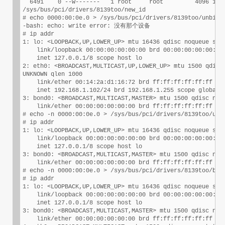
  6491    0 --w-------   1 root     root         4096 12月
/sys/bus/pci/drivers/8139too/new_id

# echo 0000:00:0e.0 > /sys/bus/pci/drivers/8139too/unbind

-bash: echo: write error: 没有那个设备

# ip addr

1: lo: <LOOPBACK,UP,LOWER_UP> mtu 16436 qdisc noqueue stat
    link/loopback 00:00:00:00:00:00 brd 00:00:00:00:00:00

    inet 127.0.0.1/8 scope host lo

2: eth0: <BROADCAST,MULTICAST,UP,LOWER_UP> mtu 1500 qdisc 
UNKNOWN qlen 1000

    link/ether 00:14:2a:d1:16:72 brd ff:ff:ff:ff:ff:ff

    inet 192.168.1.102/24 brd 192.168.1.255 scope global e
3: bond0: <BROADCAST,MULTICAST,MASTER> mtu 1500 qdisc noop
    link/ether 00:00:00:00:00:00 brd ff:ff:ff:ff:ff:ff

# echo -n 0000:00:0e.0 > /sys/bus/pci/drivers/8139too/unbi
# ip addr

1: lo: <LOOPBACK,UP,LOWER_UP> mtu 16436 qdisc noqueue stat
    link/loopback 00:00:00:00:00:00 brd 00:00:00:00:00:00

    inet 127.0.0.1/8 scope host lo

3: bond0: <BROADCAST,MULTICAST,MASTER> mtu 1500 qdisc noop
    link/ether 00:00:00:00:00:00 brd ff:ff:ff:ff:ff:ff

# echo -n 0000:00:0e.0 > /sys/bus/pci/drivers/8139too/bind
# ip addr

1: lo: <LOOPBACK,UP,LOWER_UP> mtu 16436 qdisc noqueue stat
    link/loopback 00:00:00:00:00:00 brd 00:00:00:00:00:00

    inet 127.0.0.1/8 scope host lo

3: bond0: <BROADCAST,MULTICAST,MASTER> mtu 1500 qdisc noop
    link/ether 00:00:00:00:00:00 brd ff:ff:ff:ff:ff:ff
