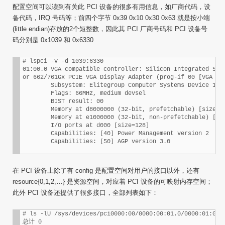
配置空间可以读到有关此 PCI 设备的很多有用信息，如厂商代码，设
备代码，IRQ 号码等；前四个字节 0x39 0x10 0x30 0x63 就是按小端
(little endian)存放的2个短整数，因此其 PCI 厂商号码和 PCI 设备号
码分别是 0x1039 和 0x6330
# lspci -v -d 1039:6330

01:00.0 VGA compatible controller: Silicon Integrated Syst
or 662/761Gx PCIE VGA Display Adapter (prog-if 00 [VGA con
	Subsystem: Elitegroup Computer Systems Device 1b30

	Flags: 66MHz, medium devsel

	BIST result: 00

	Memory at d8000000 (32-bit, prefetchable) [size=128M]

	Memory at e1000000 (32-bit, non-prefetchable) [size=128K]

	I/O ports at d000 [size=128]

	Capabilities: [40] Power Management version 2

	Capabilities: [50] AGP version 3.0
在 PCI 设备上除了有 config 是配置空间对用户的接口以外，还有
resource{0,1,2,…} 是资源空间，对应着 PCI 设备的可映射内存空间；
此外 PCI 设备还提供了很多接口，全部列表如下：
# ls -lU /sys/devices/pci0000:00/0000:00:01.0/0000:01:00.0
总计 0
