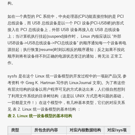
构。
如在一个典型的 PC 系统中，中央处理器(CPU)能直接控制的是 PCI
总线设备，而 USB 总线设备是以一个 PCI 设备(PCI-USB桥)的形式
接入在 PCI 总线设备上，外部 USB 设备再接入在 USB 总线设备
上；当计算机执行挂起(suspend)操作时， Linux 内核应该以 “外部
USB设备->USB总线设备->PCI总线设备” 的顺序通知每一个设备将电
源挂起；执行恢复(resume)时则以相反的顺序通知；反之如果不按此
顺序则将有设备得不到正确的电源状态变迁的通知，将无法 正常工
作。
sysfs 是在这个 Linux 统一设备模型的开发过程中的一项副产品(见 参
考资料 中 Greg K. Hartman 写作的 LinuxJournal 文章)。为了将这些
有层次结构的设备以用户程序可见的方式表达出来，人们很自然想到
了利用文件系统的目录树结构（这是以 UNIX 方式思考问题的基础，
一切都是文件！）在这个模型中，有几种基本类型，它们的对应关系
见 表 2. Linux 统一设备模型的基本结构 ：
表 2. Linux 统一设备模型的基本结构
类型
所包含的内容
对应内核数据结构
对应/sys项