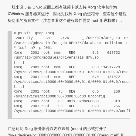
一般来说，在 Linux 桌面上都有视频卡以支持 Xorg 软件包作为
XWindow 服务器来运行，因此先找到 Xorg 的进程号，查看这个进程
所使用的所有文件（注意查看这个进程属性需要 root 用户权限）；
# ps xfa |grep Xorg

 2001 tty1     Ss+    2:24      _ /usr/bin/Xorg :0 -nr -ve
/var/run/gdm/auth-for-gdm-NPrkZK/database -nolisten tcp vt
# lsof -nP -p 2001

Xorg    2001 root  mem    REG        8,3    617732     231
/usr/lib/xorg/modules/drivers/sis_drv.so

[...]

Xorg    2001 root  mem    REG        0,0 134217728       5
/sys/devices/pci0000:00/0000:00:01.0/0000:01:00.0/resource
Xorg    2001 root  mem    REG        0,0    131072       5
/sys/devices/pci0000:00/0000:00:01.0/0000:01:00.0/resource
[...]

Xorg    2001 root    7u   REG        0,0       256       5
/sys/devices/pci0000:00/0000:00:00.0/config

Xorg    2001 root    8u  unix 0xdbe66000       0t0       8
Xorg    2001 root    9u   REG        0,0       256       5
注意到此 Xorg 服务器是以内存映射 (mem) 的形式打开了
“/sys/devices/pci0000:00/0000:00:01.0/0000:01:00.0/resource0” 和