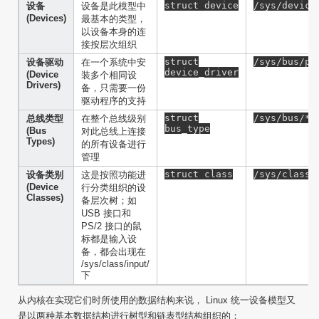
struct device
/sys/device
设备
设备是此模型中
(Devices)
最基本的类型，
以设备本身的连
接按层次组织
struct
/sys/bus/pc
设备驱动
在一个系统中安
device_driver
(Device
装多个相同设
Drivers)
备，只需要一份
驱动程序的支持
struct
/sys/bus/*/
总线类型
在整个总线级别
bus_type
(Bus
对此总线上连接
Types)
的所有设备进行
管理
struct class
/sys/class/
设备类别
这是按照功能进
(Device
行分类组织的设
Classes)
备层次树；如
USB 接口和
PS/2 接口的鼠
标都是输入设
备，都会出现在
/sys/class/input/
下
从内核在实现它们时所使用的数据结构来说， Linux 统一设备模型又
是以两种基本数据结构进行树型和链表型结构组织的：