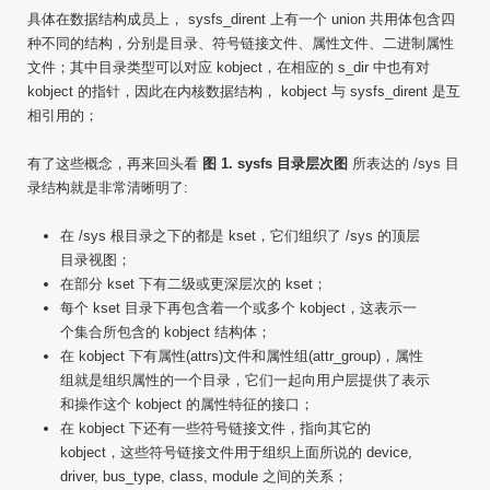
具体在数据结构成员上， sysfs_dirent 上有一个 union 共用体包含四
种不同的结构，分别是目录、符号链接文件、属性文件、二进制属性
文件；其中目录类型可以对应 kobject，在相应的 s_dir 中也有对
kobject 的指针，因此在内核数据结构， kobject 与 sysfs_dirent 是互
相引用的；
有了这些概念，再来回头看
图 1. sysfs 目录层次图
所表达的 /sys 目
录结构就是非常清晰明了:
在 /sys 根目录之下的都是 kset，它们组织了 /sys 的顶层
目录视图；
在部分 kset 下有二级或更深层次的 kset；
每个 kset 目录下再包含着一个或多个 kobject，这表示一
个集合所包含的 kobject 结构体；
在 kobject 下有属性(attrs)文件和属性组(attr_group)，属性
组就是组织属性的一个目录，它们一起向用户层提供了表示
和操作这个 kobject 的属性特征的接口；
在 kobject 下还有一些符号链接文件，指向其它的
kobject，这些符号链接文件用于组织上面所说的 device,
driver, bus_type, class, module 之间的关系；