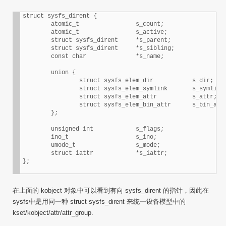
struct sysfs_dirent {

        atomic_t                s_count;

        atomic_t                s_active;

        struct sysfs_dirent     *s_parent;

        struct sysfs_dirent     *s_sibling;

        const char              *s_name;

        union {

                struct sysfs_elem_dir           s_dir;

                struct sysfs_elem_symlink       s_symlink;
                struct sysfs_elem_attr          s_attr;

                struct sysfs_elem_bin_attr      s_bin_attr
        };

        unsigned int            s_flags;

        ino_t                   s_ino;

        umode_t                 s_mode;

        struct iattr            *s_iattr;

};
在上面的 kobject 对象中可以看到有向 sysfs_dirent 的指针，因此在
sysfs中是用同一种 struct sysfs_dirent 来统一设备模型中的
kset/kobject/attr/attr_group.