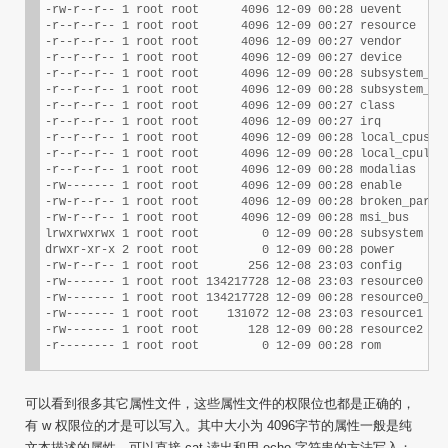
-rw-r--r-- 1 root root      4096 12-09 00:28 uevent

-r--r--r-- 1 root root      4096 12-09 00:27 resource

-r--r--r-- 1 root root      4096 12-09 00:27 vendor

-r--r--r-- 1 root root      4096 12-09 00:27 device

-r--r--r-- 1 root root      4096 12-09 00:28 subsystem_ven
-r--r--r-- 1 root root      4096 12-09 00:28 subsystem_dev
-r--r--r-- 1 root root      4096 12-09 00:27 class

-r--r--r-- 1 root root      4096 12-09 00:27 irq

-r--r--r-- 1 root root      4096 12-09 00:28 local_cpus

-r--r--r-- 1 root root      4096 12-09 00:28 local_cpulist
-r--r--r-- 1 root root      4096 12-09 00:28 modalias

-rw------- 1 root root      4096 12-09 00:28 enable

-rw-r--r-- 1 root root      4096 12-09 00:28 broken_parity
-rw-r--r-- 1 root root      4096 12-09 00:28 msi_bus

lrwxrwxrwx 1 root root         0 12-09 00:28 subsystem -> 
drwxr-xr-x 2 root root         0 12-09 00:28 power

-rw-r--r-- 1 root root       256 12-08 23:03 config

-rw------- 1 root root 134217728 12-08 23:03 resource0

-rw------- 1 root root 134217728 12-09 00:28 resource0_wc

-rw------- 1 root root    131072 12-08 23:03 resource1

-rw------- 1 root root       128 12-09 00:28 resource2

-r-------- 1 root root         0 12-09 00:28 rom
可以看到很多其它属性文件，这些属性文件的权限位也都是正确的，
有 w 权限位的才是可以写入。其中大小为 4096字节的属性一般是纯
文本描述的属性，可以直接 cat 读出和用 echo 字符串的方法写入；