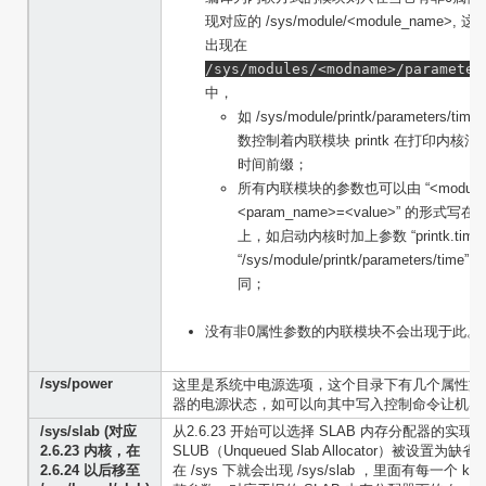
现对应的 /sys/module/<module_name
出现在
/sys/modules/<modname>/parameter
中，
如 /sys/module/printk/parameters/
数控制着内联模块 printk 在打印内核
时间前缀；
所有内联模块的参数也可以由 “<module_
<param_name>=<value>” 的形式
上，如启动内核时加上参数 “printk.time=
“/sys/module/printk/parameters/ti
同；
没有非0属性参数的内联模块不会出现于此。
/sys/power
这里是系统中电源选项，这个目录下有几个属性文
器的电源状态，如可以向其中写入控制命令让机器
/sys/slab (对应
从2.6.23 开始可以选择 SLAB 内存分配器的实
2.6.23 内核，在
SLUB（Unqueued Slab Allocator）被设
2.6.24 以后移至
在 /sys 下就会出现 /sys/slab ，里面有每一个 k