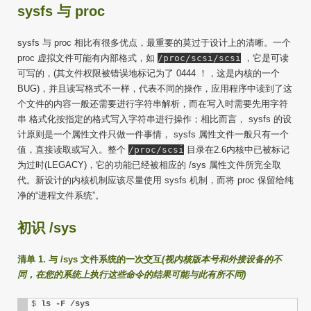
sysfs 与 proc
sysfs 与 proc 相比有很多优点，最重要的莫过于设计上的清晰。一个
proc 虚拟文件可能有内部格式，如
/proc/scsi/scsi
，它是可读
可写的，(其文件权限被错误地标记为了 0444 ！，这是内核的一个
BUG)，并且读写格式不一样，代表不同的操作，应用程序中读到了这
个文件的内容一般还需要进行字符串解析，而在写入时需要先用字符
串 格式化按指定的格式写入字符串进行操作；相比而言， sysfs 的设
计原则是一个属性文件只做一件事情， sysfs 属性文件一般只有一个
值，直接读取或写入。整个
/proc/scsi
目录在2.6内核中已被标记
为过时(LEGACY)，它的功能已经被相应的 /sys 属性文件所完全取
代。新设计的内核机制应该尽量使用 sysfs 机制，而将 proc 保留给纯
净的“进程文件系统”。
初识 /sys
清单 1. 与 /sys 文件系统的一次交互
(视内核版本号和外接设备的不
同，在您的系统上执行这些命令的结果可能与此有所不同)
$ 
ls -F /sys