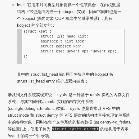
kset: 它用来对同类型对象提供一个包装集合，在内核数据
结构上它也是由内嵌一个 kboject 实现，因而它同时也是一
个 kobject (面向对象 OOP 概念中的继承关系) ，具有
kobject 的全部功能；
struct kset {

        struct list_head list;

        spinlock_t list_lock;

        struct kobject kobj;

        struct kset_uevent_ops *uevent_ops;

};
其中的 struct list_head list 用于将集合中的 kobject 按
struct list_head entry 维护成双向链表；
涉及到文件系统实现来说， sysfs 是一种基于 ramfs 实现的内存文件
系统，与其它同样以 ramfs 实现的内存文件系统
(configfs,debugfs,tmpfs,…)类似， sysfs 也是直接以 VFS 中的
struct inode 和 struct dentry 等 VFS 层次的结构体直接实现文件系统
中的各种对象；同时在每个文件系统的私有数据 (如 dentry->d_fsdata
等位置) 上，使用了称为
struct sysfs_dirent
的结构用于表示
/sys 中的每一个目录项。