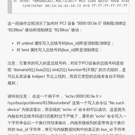
4: eth0: <BROADCAST,MULTICAST> mtu 1500 qdisc noop state D
    link/ether 00:14:2a:d1:16:72 brd ff:ff:ff:ff:ff:ff
这一段操作过程演示了如何对 PCI 设备 “0000:00:0e.0” 强制取消绑定
“8139too” 驱动和强制绑定 “8139too” 驱动：
对 unbind 属性写入总线号码(bus_id)即是强制取消绑定；
对 bind 属性写入总线号码(bus_id)即是强制绑定；
注意，它要求的写入的是总线号码，对应于PCI设备的总线号码是按
照 “domain(4位):bus(2位):slot(2位):function号(不限)” 的方式组织，是
可以从其设备 kobject 节点上找到，而其它类型的总线有各自不同的
规则；
请特别注意： 在这一个例子中， “echo 0000:00:0e.0 >
/sys/bus/pci/drivers/8139too/unbind” 这第一个写入命令以 “No such
device” 为错误退出，而后续的 “echo -n” 命令则可以成功。这是因为
内核在对总线号码进行匹配时过于严格了，通常的 “echo” 命令写入一
个字符串会以一个换行符结束输出，内核所接收到的是带有这个换行
符的 bus_id 字符串，将它与内核数据结构中的真正的 bus_id 字符串