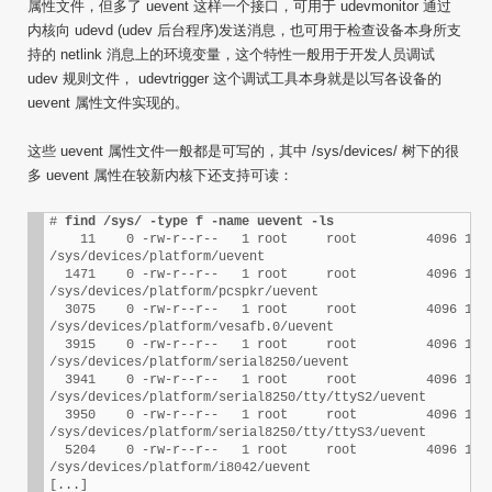
属性文件，但多了 uevent 这样一个接口，可用于 udevmonitor 通过
内核向 udevd (udev 后台程序)发送消息，也可用于检查设备本身所支
持的 netlink 消息上的环境变量，这个特性一般用于开发人员调试
udev 规则文件， udevtrigger 这个调试工具本身就是以写各设备的
uevent 属性文件实现的。
这些 uevent 属性文件一般都是可写的，其中 /sys/devices/ 树下的很
多 uevent 属性在较新内核下还支持可读：
# 
find /sys/ -type f -name uevent -ls
    11    0 -rw-r--r--   1 root     root         4096 12月
/sys/devices/platform/uevent

  1471    0 -rw-r--r--   1 root     root         4096 12月
/sys/devices/platform/pcspkr/uevent

  3075    0 -rw-r--r--   1 root     root         4096 12月
/sys/devices/platform/vesafb.0/uevent

  3915    0 -rw-r--r--   1 root     root         4096 12月
/sys/devices/platform/serial8250/uevent

  3941    0 -rw-r--r--   1 root     root         4096 12月
/sys/devices/platform/serial8250/tty/ttyS2/uevent

  3950    0 -rw-r--r--   1 root     root         4096 12月
/sys/devices/platform/serial8250/tty/ttyS3/uevent

  5204    0 -rw-r--r--   1 root     root         4096 12月
/sys/devices/platform/i8042/uevent

[...]
