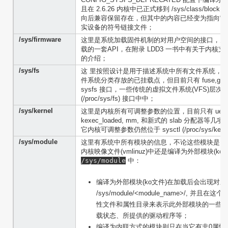
且在 2.6.26 内核中已正式移到 /sys/class/block, 
向后兼容保留存在，但其中的内容已经变为指向它们在 /s
实设备的符号链接文件；
/sys/firmware
这里是系统加载固件机制的对用户空间的接口，关
载的一套API，在附录 LDD3 一书中有关于内核
的介绍；
/sys/fs
这 里按照设计是用于描述系统中所有文件系统，
件系统分类存放的已挂载点，但目前只有 fuse,gf
sysfs 接口，一些传统的虚拟文件系统(VFS)层次控制
(/proc/sys/fs) 接口中中；
/sys/kernel
这里是内核所有可调整参数的位置，目前只有 uevent_h
kexec_loaded, mm, 和新式的 slab 分配
它内核可调整参数仍然位于 sysctl (/proc/sys/kerne
/sys/module
这里有系统中所有模块的信息，不论这些模块是以内联(i
内核映像文件(vmlinuz)中还是编译为外部模块(k
/sys/module
中：
编译为外部模块(ko文件)在加载后会出现对应
/sys/module/<module_name>/, 并
性文件和属性目录来表示此外部模块的一些
载状态、所提供的驱动程序等；
编译为内联方式的模块则只在当它有非0属性