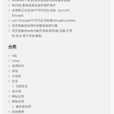
windows下安装zip压缩布的mysql服务器端
MySQL复制设置及相关维护操作
本博客正式支持HTTPS/SSL浏览（by Let’s
Encrypt）
Let’s Encrypt HTTPS证书部署/ssl,nginx,centos
凭空想象的应用中的数据加密方案
凭空想象的web功能开发标准(性能,负载,可用
性,安全,审计等多侧面)
分类
e搞
Linux
优秀软件
原创
大杂烩
安全
无线安全
未分类
网站运营
网络管理
服务器管理
自由精神