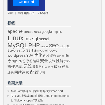
Vultr: 日本机房很不错，
了解详情
标签
apache
centos
google
http
firefox
IIS
Linux
ms sql
mssql
MySQL
PHP
SEO
SQL
rewrite
sql
SSH
vim
windows
Server
vps
sql注入
wordpress
优化
命
内核
YUM
函数
分区表
令
安全
性能
安装
备份
字符编码
地图
技巧
无线
操作系统
破解
硬盘
服务器
注入
百度
配置
网站运营
编码
错误
近期文章
MacPorts简介及日常应用与维护/mac port
某商vps上编译php时报错“undefined reference
to `libiconv_open’”的处理