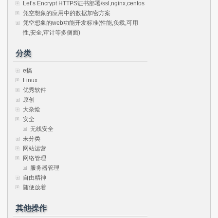
Let’s Encrypt HTTPS证书部署/ssl,nginx,centos
凭空想象的应用中的数据加密方案
凭空想象的web功能开发标准(性能,负载,可用
性,安全,审计等多侧面)
分类
e搞
Linux
优秀软件
原创
大杂烩
安全
无线安全
未分类
网站运营
网络管理
服务器管理
自由精神
随便放着
其他操作