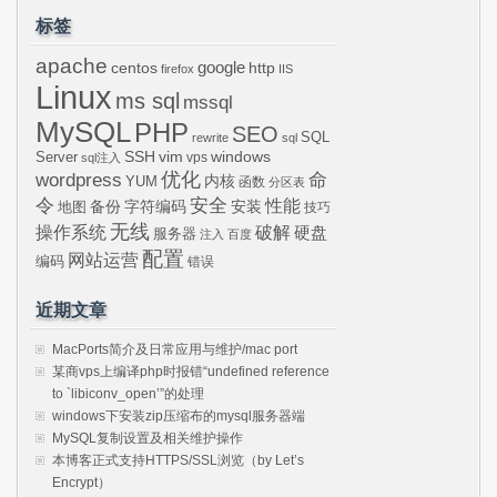
标签
apache
centos
google
http
firefox
IIS
Linux
ms sql
mssql
MySQL
PHP
SEO
SQL
rewrite
sql
SSH
vim
windows
Server
vps
sql注入
wordpress
优化
命
内核
YUM
函数
分区表
令
安全
性能
安装
备份
字符编码
地图
技巧
无线
操作系统
破解
硬盘
服务器
注入
百度
配置
网站运营
编码
错误
近期文章
MacPorts简介及日常应用与维护/mac port
某商vps上编译php时报错“undefined reference
to `libiconv_open’”的处理
windows下安装zip压缩布的mysql服务器端
MySQL复制设置及相关维护操作
本博客正式支持HTTPS/SSL浏览（by Let’s
Encrypt）