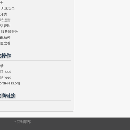
全
无线安全
分类
站运营
络管理
服务器管理
由精神
便放着
他操作
录
目 feed
论 feed
ordPress.org
助商链接
↑
回到顶部