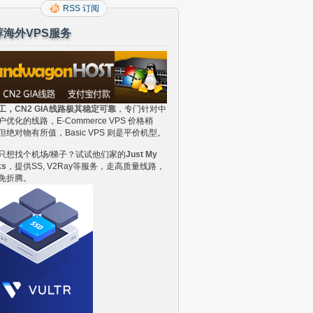
RSS 订阅
荐海外VPS服务
工，CN2 GIA线路极其稳定可靠
，专门针对中
户优化的线路，E-Commerce VPS 价格稍
但绝对物有所值，Basic VPS 则是平价机型。
只想找个机场/梯子？试试他们家的
Just My
ks
，提供SS, V2Ray等服务，走高质量线路，
免折腾。