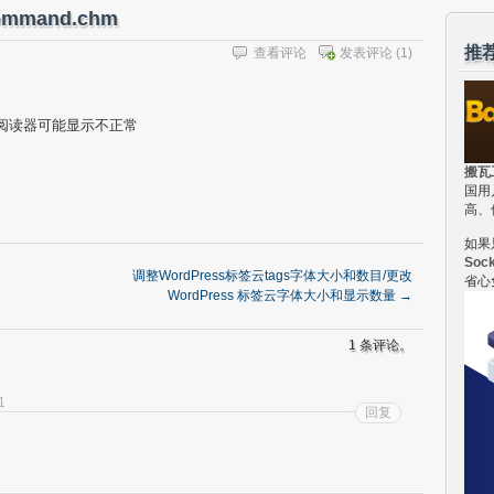
ommand.chm
推
查看评论
发表评论
(1)
hm阅读器可能显示不正常
搬瓦
国用
高、
如果
Soc
调整WordPress标签云tags字体大小和数目/更改
省心
WordPress 标签云字体大小和显示数量
→
1 条评论。
1
回复