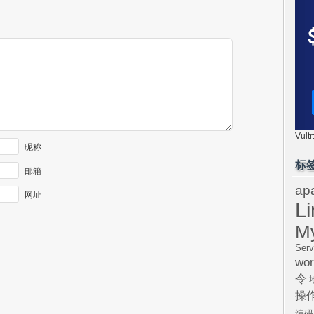
Vul
昵称
标
邮箱
ap
网址
L
M
Serv
wor
令
操
编码