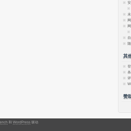
安
未
网
网
自
随
其
登
条
评
W
赞
ench
和
WordPress
驱动