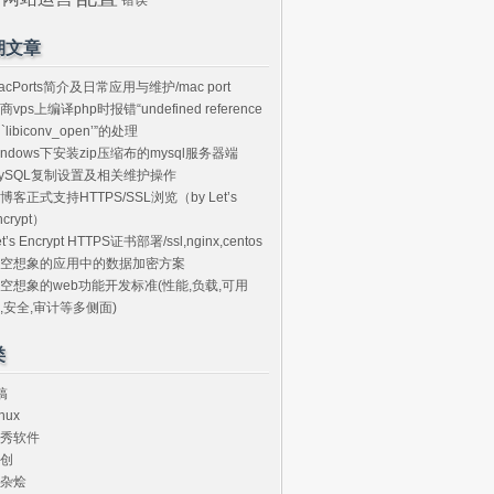
期文章
acPorts简介及日常应用与维护/mac port
商vps上编译php时报错“undefined reference
o `libiconv_open’”的处理
indows下安装zip压缩布的mysql服务器端
ySQL复制设置及相关维护操作
博客正式支持HTTPS/SSL浏览（by Let’s
ncrypt）
et’s Encrypt HTTPS证书部署/ssl,nginx,centos
空想象的应用中的数据加密方案
空想象的web功能开发标准(性能,负载,可用
,安全,审计等多侧面)
类
搞
nux
秀软件
创
杂烩