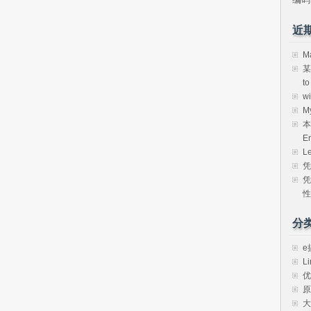
近
M
某
t
w
M
本
E
L
凭
凭
性
分
e
Li
优
原
大