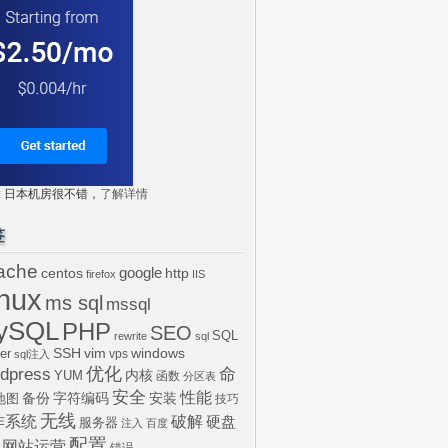
tr: 日本机房很不错，
了解详情
签
ache
centos
google
http
firefox
IIS
inux
ms sql
mssql
ySQL
PHP
SEO
SQL
rewrite
sql
SSH
vim
windows
er
vps
sql注入
dpress
优化
命
内核
YUM
函数
分区表
安全
性能
安装
备份
字符编码
地图
技巧
无线
作系统
破解
硬盘
服务器
注入
百度
配置
网站运营
错误