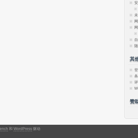
安
未
网
网
自
随
其
登
条
评
W
赞
ench
和
WordPress
驱动