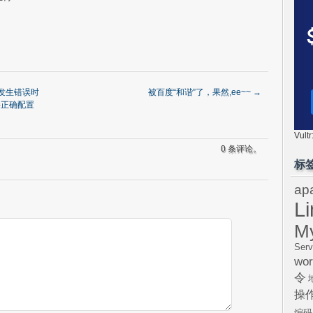
在发生错误时
被百度“和谐”了，果然,ee~~
→
并正确配置
Vul
0 条评论。
标
ap
L
M
Serv
wor
令
操
编码