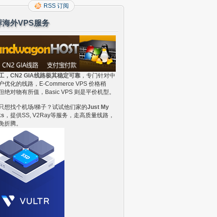
RSS 订阅
荐海外VPS服务
工，CN2 GIA线路极其稳定可靠
，专门针对中
户优化的线路，E-Commerce VPS 价格稍
但绝对物有所值，Basic VPS 则是平价机型。
只想找个机场/梯子？试试他们家的
Just My
ks
，提供SS, V2Ray等服务，走高质量线路，
免折腾。