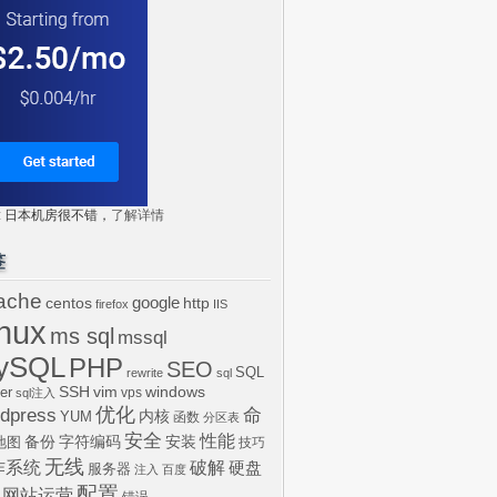
tr: 日本机房很不错，
了解详情
签
ache
centos
google
http
firefox
IIS
inux
ms sql
mssql
ySQL
PHP
SEO
SQL
rewrite
sql
SSH
vim
windows
er
vps
sql注入
dpress
优化
命
内核
YUM
函数
分区表
安全
性能
安装
备份
字符编码
地图
技巧
无线
作系统
破解
硬盘
服务器
注入
百度
配置
网站运营
错误