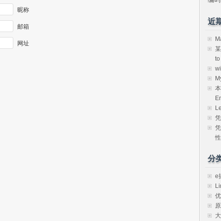
昵称
近
邮箱
M
网址
某
t
w
M
本
E
L
凭
凭
性
分
e
Li
优
原
大