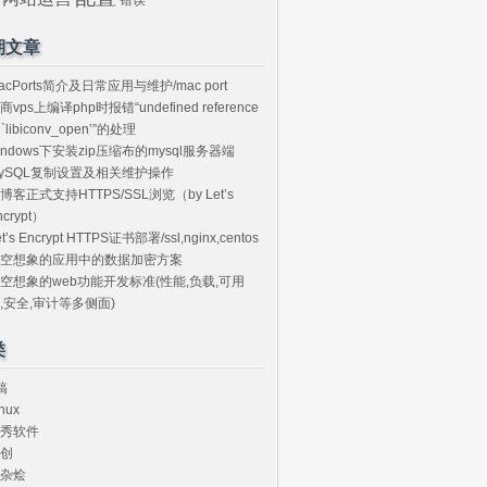
期文章
acPorts简介及日常应用与维护/mac port
商vps上编译php时报错“undefined reference
o `libiconv_open’”的处理
indows下安装zip压缩布的mysql服务器端
ySQL复制设置及相关维护操作
博客正式支持HTTPS/SSL浏览（by Let’s
ncrypt）
et’s Encrypt HTTPS证书部署/ssl,nginx,centos
空想象的应用中的数据加密方案
空想象的web功能开发标准(性能,负载,可用
,安全,审计等多侧面)
类
搞
nux
秀软件
创
杂烩