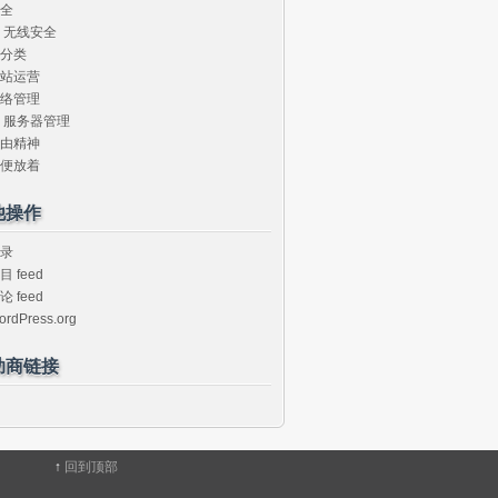
全
无线安全
分类
站运营
络管理
服务器管理
由精神
便放着
他操作
录
目 feed
论 feed
ordPress.org
助商链接
↑
回到顶部