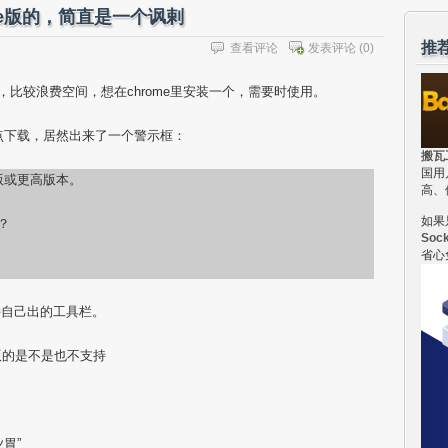
ome版的，简直是一个讽剌
推
查看评论
发表评论
(0)
据一行，比较浪费空间，想在chrome里安装一个，需要时使用。
面，点下载，居然出来了一个警示框：
搬瓦
国用
.0版或更高版本。
高、
如果
？
Soc
省心
持自己出的工具栏。
ows版的是不是也不支持
胃”