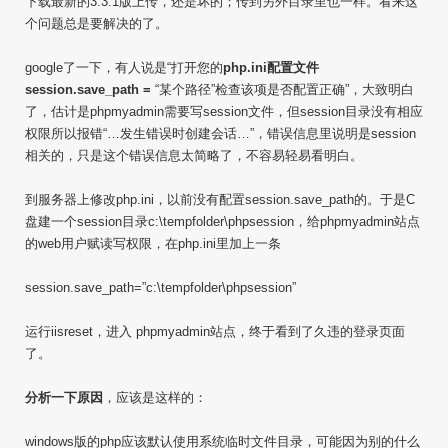
下载最新的3.3.1版上传，还是坏的；传到另外目录里也一样。看来这
个问题总是要解决的了。
google了一下，有人说是“打开您的
php.ini配置文件
session.save_path =
“某个路径”检查该项是否配置正确”，大致明白
了，估计是phpmyadmin需要写session文件，但session目录没有相应
权限所以报错“…发生错误时创建会话…”，错误信息里说明是session
相关的，只是这个错误信息太简略了，不容易轻易看明白。
到服务器上修改php.ini，以前没有配置session.save_path的。于是C
盘建一个session目录c:\tempfolder\phpsession，给phpmyadmin站点
的web用户赋读写权限，在php.ini里加上一条
session.save_path=”c:\tempfolder\phpsession”
运行iisreset，进入 phpmyadmin站点，终于看到了久违的登录页面
了。
分析一下原因
，应该是这样的：
windows版的php应该默认使用系统临时文件目录，可能因为别的什么