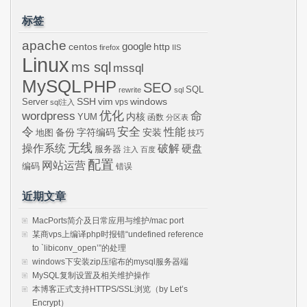
标签
apache
centos
google
http
firefox
IIS
Linux
ms sql
mssql
MySQL
PHP
SEO
SQL
rewrite
sql
SSH
vim
windows
Server
vps
sql注入
wordpress
优化
命
内核
YUM
函数
分区表
令
安全
性能
安装
备份
字符编码
地图
技巧
无线
操作系统
破解
硬盘
服务器
注入
百度
配置
网站运营
编码
错误
近期文章
MacPorts简介及日常应用与维护/mac port
某商vps上编译php时报错“undefined reference
to `libiconv_open’”的处理
windows下安装zip压缩布的mysql服务器端
MySQL复制设置及相关维护操作
本博客正式支持HTTPS/SSL浏览（by Let’s
Encrypt）