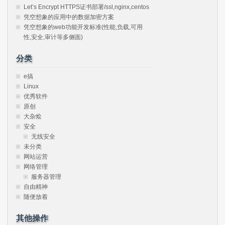
Let’s Encrypt HTTPS证书部署/ssl,nginx,centos
凭空想象的应用中的数据加密方案
凭空想象的web功能开发标准(性能,负载,可用
性,安全,审计等多侧面)
分类
e搞
Linux
优秀软件
原创
大杂烩
安全
无线安全
未分类
网站运营
网络管理
服务器管理
自由精神
随便放着
其他操作