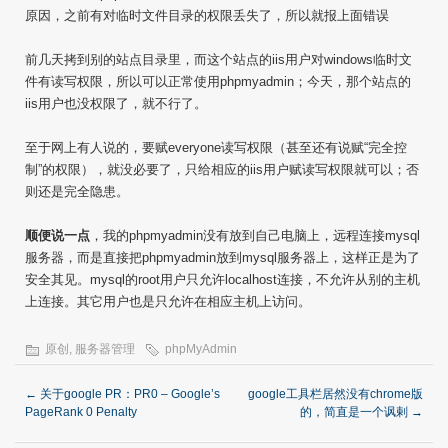
原因，之前有对临时文件目录的权限丢失了，所以就报上面错误
前几天拷到别的站点目录里，而这个站点的iis用户对windows临时文
件有读写权限，所以可以正常使用phpmyadmin；今天，那个站点的
iis用户也没权限了，就不行了。
至于网上有人说的，要赋everyone读写权限（甚至还有说赋“完全控
制”的权限），就没必要了，只给相应的iis用户赋读写权限就可以；否
则还是完全隐患。
顺便说一点
，我的phpmyadmin没有放到自己电脑上，远程连接mysql
服务器，而是直接把phpmyadmin放到mysql服务器上，这样正是为了
安全其见。mysql的root用户只允许localhost连接，不允许从别的主机
上连接。其它用户也是只允许在相应主机上访问。
原创
,
服务器管理
phpMyAdmin
←
关于google PR：PR0 – Google’s
google工具栏居然没有chrome版
PageRank 0 Penalty
的，简直是一个讽剌
→