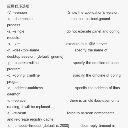
应用程序选项：
-V, –version Show the application’s version.
-d, –daemonize run ibus as background
process.
-s, –single do not execute panel and config
module.
-x, –xim execute ibus XIM server.
-n, –desktop=name specify the name of
desktop session. [default=gnome]
-p, –panel=cmdline specify the cmdline of panel
program.
-c, –config=cmdline specify the cmdline of config
program.
-a, –address=address specify the address of ibus
daemon.
-r, –replace if there is an old ibus-daemon is
running, it will be replaced.
-t, –re-scan force to re-scan components,
and re-create registry cache.
-o, –timeout=timeout [default is 2000] dbus reply timeout in