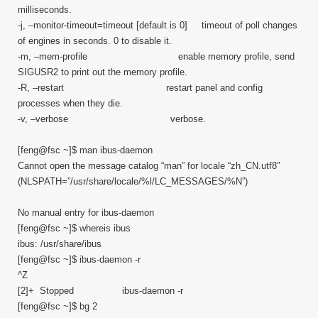
milliseconds.
-j, –monitor-timeout=timeout [default is 0] timeout of poll changes
of engines in seconds. 0 to disable it.
-m, –mem-profile enable memory profile, send
SIGUSR2 to print out the memory profile.
-R, –restart restart panel and config
processes when they die.
-v, –verbose verbose.
[feng@fsc ~]$ man ibus-daemon
Cannot open the message catalog “man” for locale “zh_CN.utf8″
(NLSPATH=”/usr/share/locale/%l/LC_MESSAGES/%N”)
No manual entry for ibus-daemon
[feng@fsc ~]$ whereis ibus
ibus: /usr/share/ibus
[feng@fsc ~]$ ibus-daemon -r
^Z
[2]+ Stopped ibus-daemon -r
[feng@fsc ~]$ bg 2