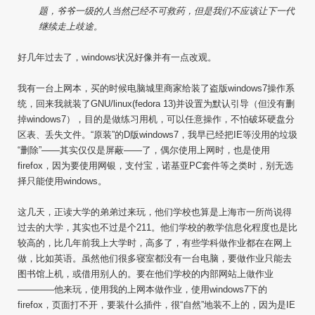
题，爷爷一级的人当然已经不可救药，但是我们不应该让下一代
继续走上歧途。
好几年过去了，windows状况好像并有一点改观。
我有一台上网本，买的时候电脑城里商家给装了盗版windows7操作系
统，回来我就装了GNU/linux(fedora 13)并设置为默认引导（但没有删
掉windows7），目的是做练习用机，可以任意操作，不怕破坏硬盘分
区表、丢失文件。“原装”的D版windows7，我早已经把IE等没用的垃圾
“删除”——其实仅仅是屏蔽——了，偶尔使用上网时，也是使用
firefox，因为要使用网银，支付宝，诺基亚PC套件等之类时，别无选
择只能使用windows。
这几天，正读大学的弟弟过来玩，他们学校也算是上海市一所尚说得
过去的大学，其实也不过是个211。他们学校的教学信息化程度也是比
较高的，比几年前我上大学时，高多了，有些学科做作业都在在网上
做，比如英语。虽然他们很多寝室都没有一台电脑，要做作业只能去
图书馆上机，或借用别人的。要在他们学校的内部网站上做作业
————他来玩，使用我的上网本做作业，使用windows7下的
firefox，页面打不开，要装什么插件，很“自然”地装不上的，因为是IE