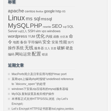
标签
apache
centos
google
http
firefox
IIS
Linux
ms sql
mssql
MySQL
PHP
SEO
SQL
rewrite
sql
SSH
vim
windows
Server
vps
sql注入
wordpress
优化
命
内核
YUM
函数
分区表
令
安全
性能
安装
备份
字符编码
地图
技巧
无线
操作系统
破解
硬盘
服务器
注入
百度
配置
网站运营
编码
错误
近期文章
MacPorts简介及日常应用与维护/mac port
某商vps上编译php时报错“undefined reference
to `libiconv_open’”的处理
windows下安装zip压缩布的mysql服务器端
MySQL复制设置及相关维护操作
本博客正式支持HTTPS/SSL浏览（by Let’s
Encrypt）
Let’s Encrypt HTTPS证书部署/ssl,nginx,centos