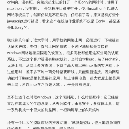
only的。没有IE。突然想起来以前打开一个IEonly的网站时，使用了
maxthon，没有删，于是到程序目录里打开，使用maxthon可以进入
网站系统里了，然而仍然是不正常的，仔细看了看，原来是有好些个
javascript运行错误，看来这个在线做作业系统不仅是IEonly，甚至还
是IE6only的。
联想到几年前，读大学时，用学校的网络上网，必须运行一下锐捷的
认证客户端，类似于拨号上网的形式，不过IP地址却是直接在
windows网络连接里固定的设置的。很多高校都使用这家公司的认证
系统，不过这个客户端没有linux版的。当时自学linux，装了redhat9，
无法上网。从网上多方查询，下载了高人搞出来linux版的客户端，不
过使用时，差不多平均一两分钟都要断线，只能重新连接。因为网络
功能对于linux是极其重要的应用，加上使用电脑，很大程度上都是用
来上网，所以linux学习兴趣大减，几乎是没有进展。
真不知道什么时候windows，这个闻到死，什么时候死掉；它已经建
立起在套庞大的生态系统，从办公软件，杀毒安全，多媒体工具，这
一系列构成一个巨大的利益网，一根狗尾草上的N只蚂蚱…….
还有一个巨大的盗版市场的推波助澜，“就算是盗版，也只能盗版我微
软的产品…..”，闻到死的毒害，深入骨髓！