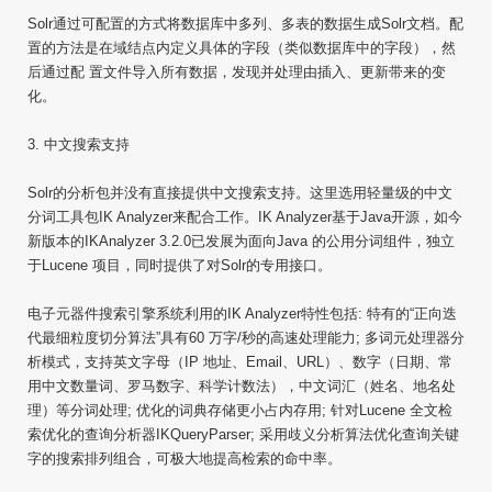
Solr通过可配置的方式将数据库中多列、多表的数据生成Solr文档。配
置的方法是在域结点内定义具体的字段（类似数据库中的字段），然
后通过配 置文件导入所有数据，发现并处理由插入、更新带来的变
化。
3. 中文搜索支持
Solr的分析包并没有直接提供中文搜索支持。这里选用轻量级的中文
分词工具包IK Analyzer来配合工作。IK Analyzer基于Java开源，如今
新版本的IKAnalyzer 3.2.0已发展为面向Java 的公用分词组件，独立
于Lucene 项目，同时提供了对Solr的专用接口。
电子元器件搜索引擎系统利用的IK Analyzer特性包括: 特有的“正向迭
代最细粒度切分算法”具有60 万字/秒的高速处理能力; 多词元处理器分
析模式，支持英文字母（IP 地址、Email、URL）、数字（日期、常
用中文数量词、罗马数字、科学计数法），中文词汇（姓名、地名处
理）等分词处理; 优化的词典存储更小占内存用; 针对Lucene 全文检
索优化的查询分析器IKQueryParser; 采用歧义分析算法优化查询关键
字的搜索排列组合，可极大地提高检索的命中率。