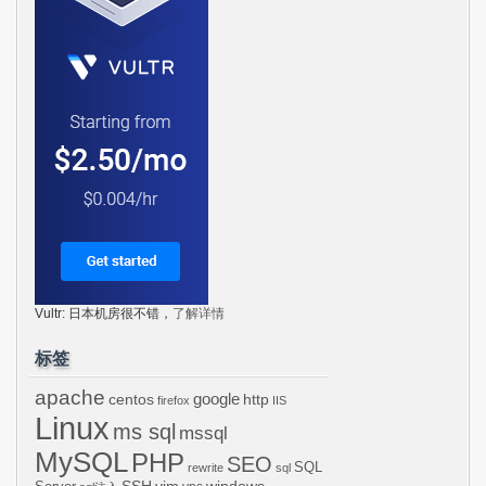
Vultr: 日本机房很不错，
了解详情
标签
apache
centos
google
http
firefox
IIS
Linux
ms sql
mssql
MySQL
PHP
SEO
SQL
rewrite
sql