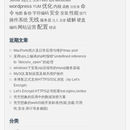
SSH
vim
windows
Server
vps
sql注入
wordpress
优化
命
内核
YUM
函数
分区表
令
安全
性能
安装
备份
字符编码
地图
技巧
无线
操作系统
破解
硬盘
服务器
注入
百度
配置
网站运营
编码
错误
近期文章
MacPorts简介及日常应用与维护/mac port
某商vps上编译php时报错“undefined reference
to `libiconv_open’”的处理
windows下安装zip压缩布的mysql服务器端
MySQL复制设置及相关维护操作
本博客正式支持HTTPS/SSL浏览（by Let’s
Encrypt）
Let’s Encrypt HTTPS证书部署/ssl,nginx,centos
凭空想象的应用中的数据加密方案
凭空想象的web功能开发标准(性能,负载,可用
性,安全,审计等多侧面)
分类