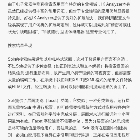
由于电子元器件垂直搜索应用面向特定的专业领域，IK Analyzer本身
虽然已经提供很丰富的常用词汇，但对于专业性强的应用仍然显得捉
衿见肘。好在IK Analyzer提供了良好的扩展能力，我们利用配置文件
轻易实现了用户词典的扩展与定制，这样就可以搜索到如“精密薄膜柱
状无引线电阻器”、“半波随机 型固体继电器”这些专业词汇了。
搜索结果呈现
Solr的搜索结果通常以XML格式返回，这对于普通用户而言不合适，
不过Solr提供了多种途径（如正则表达式和文本解析）将搜索返回的
结果信息 进行重新布局，以产生用户易于理解的可视页面，但都需要
大量的编码工作。在系统中我们利用XSLT把XML格式的结果文件转换
成HTML文件。经过转换 后，就可以得到能看到搜索结果的页面了。
Solr提供了层面浏览（facet）功能，它类似于一种分类筛选。运行层
面无需在Solr 中进行配置，但可能需要按照新的方式对应用程序内容
进行索引。在已索引的字段中完成分层，层面对未进行断词的非小写
词最为有效。Facet 字段通常不需要存储，因为分层面的总体思想就
是将可读的值显示给用户。要注意的是， Solr 没有在层面中创建类
别，必须由应用程序自身在索引期间进行添加，正如在索引应用程序