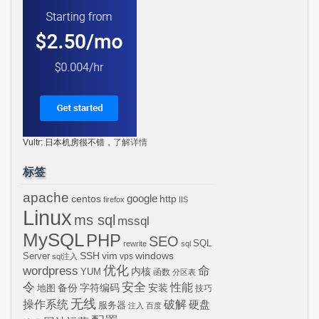
Vultr: 日本机房很不错，
了解详情
标签
apache
centos
google
http
firefox
IIS
Linux
ms sql
mssql
MySQL
PHP
SEO
SQL
rewrite
sql
SSH
vim
windows
Server
vps
sql注入
wordpress
优化
命
内核
YUM
函数
分区表
令
安全
性能
安装
备份
字符编码
地图
技巧
无线
操作系统
破解
硬盘
服务器
注入
百度