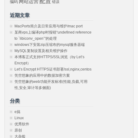
配置
网站运营
编码
错误
近期文章
MacPorts简介及日常应用与维护/mac port
某商vps上编译php时报错“undefined reference
to `libiconv_open’”的处理
windows下安装zip压缩布的mysql服务器端
MySQL复制设置及相关维护操作
本博客正式支持HTTPS/SSL浏览（by Let’s
Encrypt）
Let’s Encrypt HTTPS证书部署/ssl,nginx,centos
凭空想象的应用中的数据加密方案
凭空想象的web功能开发标准(性能,负载,可用
性,安全,审计等多侧面)
分类
e搞
Linux
优秀软件
原创
大杂烩