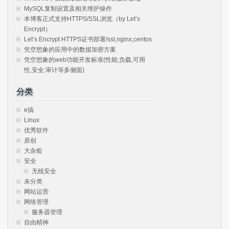
MySQL复制设置及相关维护操作
本博客正式支持HTTPS/SSL浏览（by Let’s
Encrypt）
Let’s Encrypt HTTPS证书部署/ssl,nginx,centos
凭空想象的应用中的数据加密方案
凭空想象的web功能开发标准(性能,负载,可用
性,安全,审计等多侧面)
分类
e搞
Linux
优秀软件
原创
大杂烩
安全
无线安全
未分类
网站运营
网络管理
服务器管理
自由精神