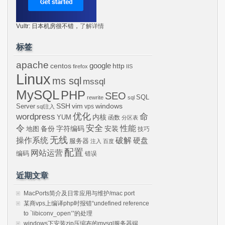
Vultr: 日本机房很不错，
了解详情
标签
apache
centos
google
http
firefox
IIS
Linux
ms sql
mssql
MySQL
PHP
SEO
SQL
rewrite
sql
SSH
vim
windows
Server
vps
sql注入
wordpress
优化
命
内核
YUM
函数
分区表
令
安全
性能
安装
备份
字符编码
地图
技巧
无线
操作系统
破解
硬盘
服务器
注入
百度
配置
网站运营
编码
错误
近期文章
MacPorts简介及日常应用与维护/mac port
某商vps上编译php时报错“undefined reference
to `libiconv_open’”的处理
windows下安装zip压缩布的mysql服务器端