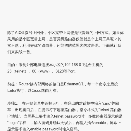
除了ADSL拨号上网外，小区宽带上网也是很普遍的上网方式。如果你
采用的是小区宽带上网，是否觉得路由器仅仅就是个上网工具呢？其
实不然，利用好你的路由器，还能够防范黑客的攻击呢。下面就让我
们来实战一番。
目的：限制外部电脑连接本小区的192.168.0.1这台主机的
23（telnet）、80（www）、3128等Port.
前提：Router接内部网络的接口是Ethernet0/1，每一个命令之后按
Enter执行，以Cisco路由为准。
步骤1、 在开始菜单中选择运行，在弹出的对话框中输入“cmd”并回
车，出现窗口后，在提示符下连接路由器，指令格式为“telnet 路由器
IP地址”。当屏幕上要求输入telnet password时 多数路由器显示的是
“Login”字样 ，输入密码并确认无误后，再输入指令enable，屏幕上
显示要求输入enable password时输入密码。