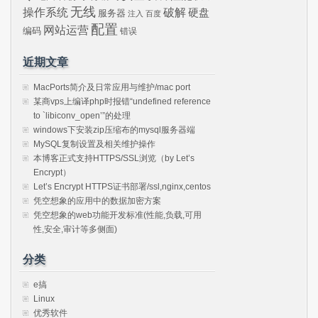
无线
操作系统
破解
硬盘
服务器
注入
百度
配置
网站运营
编码
错误
近期文章
MacPorts简介及日常应用与维护/mac port
某商vps上编译php时报错“undefined reference
to `libiconv_open’”的处理
windows下安装zip压缩布的mysql服务器端
MySQL复制设置及相关维护操作
本博客正式支持HTTPS/SSL浏览（by Let’s
Encrypt）
Let’s Encrypt HTTPS证书部署/ssl,nginx,centos
凭空想象的应用中的数据加密方案
凭空想象的web功能开发标准(性能,负载,可用
性,安全,审计等多侧面)
分类
e搞
Linux
优秀软件