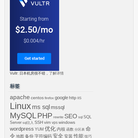
Vultr: 日本机房很不错，
了解详情
标签
apache
centos
google
http
firefox
IIS
Linux
ms sql
mssql
MySQL
PHP
SEO
SQL
rewrite
sql
SSH
vim
windows
Server
vps
sql注入
wordpress
优化
命
内核
YUM
函数
分区表
令
安全
性能
安装
备份
字符编码
地图
技巧