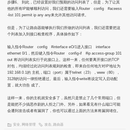
步骤6、 到此，已经设置好我们预期的访问列表了，但是，为了让其
他的所有IP能够顺利访问，我们还需要输入Router config #aceess
-list 101 permit ip any any来允许其他访问请求。
但是，为了让路由器能够执行我们所做的访问列表，我们还需要把这
个列表加入到接口检查程序，具体操作如下：
输入指令Router config #interface eO/1进入接口 interface
ethernet 0/1，然后键入指令Router config-if #ip access-group 101
out 将访问列表实行于此接口上。这样一来，任何要离开接口的TCP
封包，均须经过此访问列表规则的检查，即来自任何地方对IP地址为
192.168.0.1的 主机，端口（port）属于telnet（23），www（80），
3128的访问一律拒绝通过。最后，输入指令write将设定写入启动配
置，就大功告 成了。
这样一来，你的主机就安全多了，虽然只是禁止了几个常用端口，但
是能把不少搞恶作剧的人拒之门外。另外，如果看见有什么端口可能
会遭到攻击或者有漏洞了，你也可以通过上面的方法来将漏洞堵住。
安全
,
网络管理
攻击
,
路由器