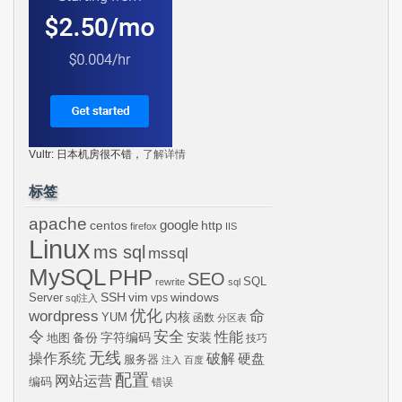
Vultr: 日本机房很不错，
了解详情
标签
apache
centos
google
http
firefox
IIS
Linux
ms sql
mssql
MySQL
PHP
SEO
SQL
rewrite
sql
SSH
vim
windows
Server
vps
sql注入
wordpress
优化
命
内核
YUM
函数
分区表
令
安全
性能
安装
备份
字符编码
地图
技巧
无线
操作系统
破解
硬盘
服务器
注入
百度
配置
网站运营
编码
错误