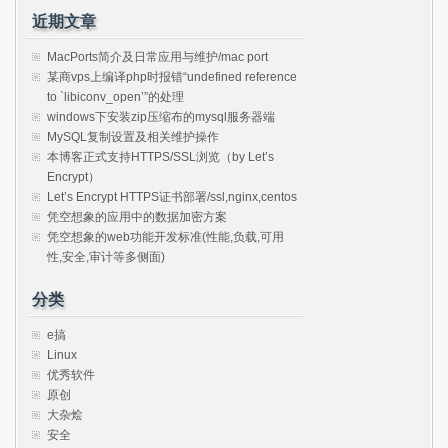
近期文章
MacPorts简介及日常应用与维护/mac port
某商vps上编译php时报错“undefined reference
to `libiconv_open’”的处理
windows下安装zip压缩布的mysql服务器端
MySQL复制设置及相关维护操作
本博客正式支持HTTPS/SSL浏览（by Let’s
Encrypt）
Let’s Encrypt HTTPS证书部署/ssl,nginx,centos
凭空想象的应用中的数据加密方案
凭空想象的web功能开发标准(性能,负载,可用
性,安全,审计等多侧面)
分类
e搞
Linux
优秀软件
原创
大杂烩
安全