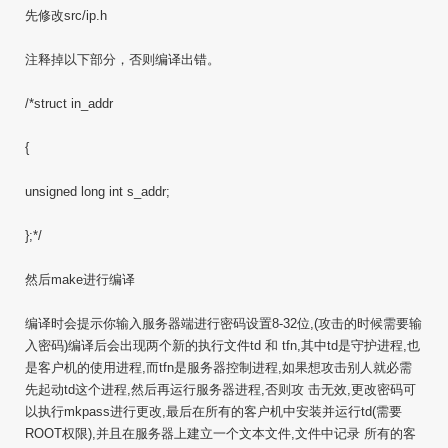
先修改src/ip.h
注释掉以下部分，否则编译出错。
/*struct in_addr
{
unsigned long int s_addr;
};*/
然后make进行编译
编译时会提示你输入服务器端进行密码设置8-32位,(攻击的时候需要输
入密码)编译后会出现两个新的执行文件td 和 tfn,其中td是守护进程,也
是客户机的使用进程,而tfn是服务器控制进程,如果想攻击别人就必需
先起动td这个进程,然后再运行服务器进程,否则攻 击无效,更改密码可
以执行mkpass进行更改,最后在所有的客户机中安装并运行td(需要
ROOT权限),并且在服务器上建立一个文本文件,文件中记录 所有的客