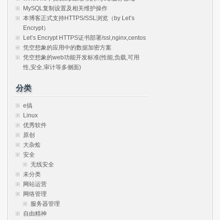
MySQL复制设置及相关维护操作
本博客正式支持HTTPS/SSL浏览（by Let’s
Encrypt）
Let’s Encrypt HTTPS证书部署/ssl,nginx,centos
凭空想象的应用中的数据加密方案
凭空想象的web功能开发标准(性能,负载,可用
性,安全,审计等多侧面)
分类
e搞
Linux
优秀软件
原创
大杂烩
安全
无线安全
未分类
网站运营
网络管理
服务器管理
自由精神