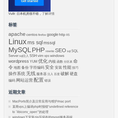
Vultr: 日本机房很不错，
了解详情
标签
apache
centos
google
http
firefox
IIS
Linux
ms sql
mssql
MySQL
PHP
SEO
SQL
rewrite
sql
SSH
vim
windows
Server
vps
sql注入
wordpress
优化
命
内核
YUM
函数
分区表
令
安全
性能
安装
备份
字符编码
地图
技巧
无线
操作系统
破解
硬盘
服务器
注入
百度
配置
网站运营
编码
错误
近期文章
MacPorts简介及日常应用与维护/mac port
某商vps上编译php时报错“undefined reference
to `libiconv_open’”的处理
windows下安装zip压缩布的mysql服务器端