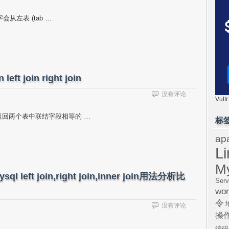
键字会从左表 (tab …
t join right join
没有评论
Vul
) 只返回两个表中联结字段相等的 …
标
ap
L
M
ft join,right join,inner join用法分析比
Serv
wor
令
没有评论
操
编码