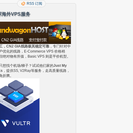
RSS 订阅
荐海外VPS服务
工，CN2 GIA线路极其稳定可靠
，专门针对中
户优化的线路，E-Commerce VPS 价格稍
但绝对物有所值，Basic VPS 则是平价机型。
只想找个机场/梯子？试试他们家的
Just My
ks
，提供SS, V2Ray等服务，走高质量线路，
免折腾。