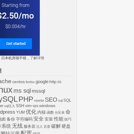
tr: 日本机房很不错，
了解详情
签
ache
centos
google
http
firefox
IIS
inux
ms sql
mssql
ySQL
PHP
SEO
SQL
rewrite
sql
SSH
vim
windows
er
vps
sql注入
dpress
优化
命
内核
YUM
函数
分区表
安全
性能
安装
备份
字符编码
地图
技巧
无线
作系统
破解
硬盘
服务器
注入
百度
配置
网站运营
错误