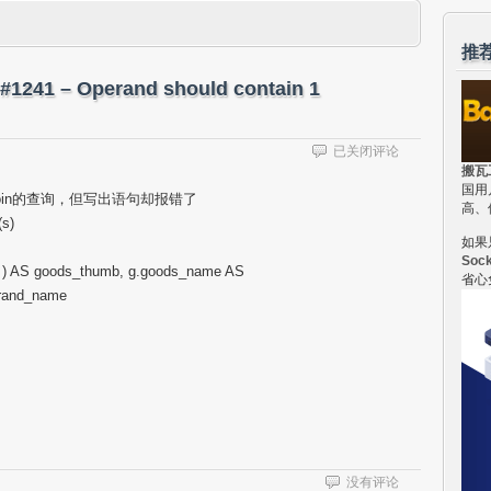
推
1 – Operand should contain 1
mysql
已关闭评论
多
搬瓦
国用
表
join的查询，但写出语句却报错了
高、
join
(s)
联
如果
查
Soc
语
” ) AS goods_thumb, g.goods_name AS
省心
句
brand_name
错
误：
#1241
–
Operand
should
contain
1
column(s)
没有评论