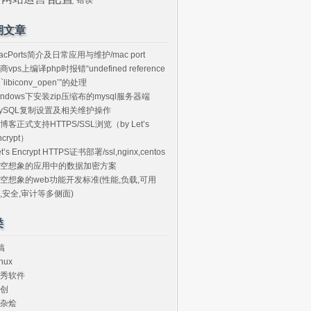
期文章
acPorts简介及日常应用与维护/mac port
商vps上编译php时报错“undefined reference
o `libiconv_open’”的处理
indows下安装zip压缩布的mysql服务器端
ySQL复制设置及相关维护操作
博客正式支持HTTPS/SSL浏览（by Let’s
ncrypt）
et’s Encrypt HTTPS证书部署/ssl,nginx,centos
空想象的应用中的数据加密方案
空想象的web功能开发标准(性能,负载,可用
,安全,审计等多侧面)
类
搞
nux
秀软件
创
杂烩