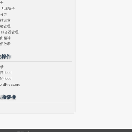
全
无线安全
分类
站运营
络管理
服务器管理
由精神
便放着
他操作
录
目 feed
论 feed
ordPress.org
助商链接