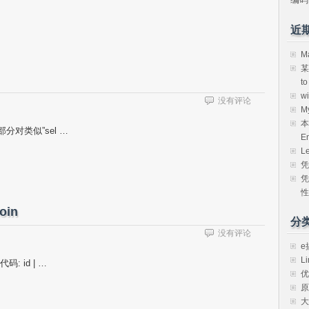
近
M
某
t
w
没有评论
M
本
部分对类似”sel …
E
L
凭
凭
性
oin
分
没有评论
e
Li
代码: id | …
优
原
大