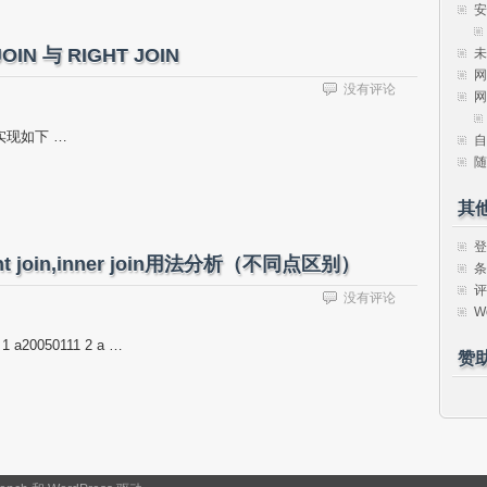
安
N 与 RIGHT JOIN
未
网
没有评论
网
ql中实现如下 …
自
随
其
登
ight join,inner join用法分析（不同点区别）
条
评
没有评论
W
20050111 2 a …
赞