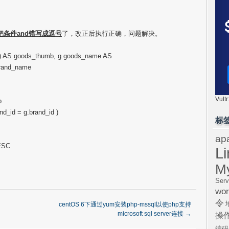
把条件and错写成逗号
了，改正后执行正确，问题解决。
 ) AS goods_thumb, g.goods_name AS
brand_name
Vul
b
nd_id = g.brand_id )
标
ap
DESC
L
M
Serv
wor
令
centOS 6下通过yum安装php-mssql以使php支持
microsoft sql server连接
→
操
编码