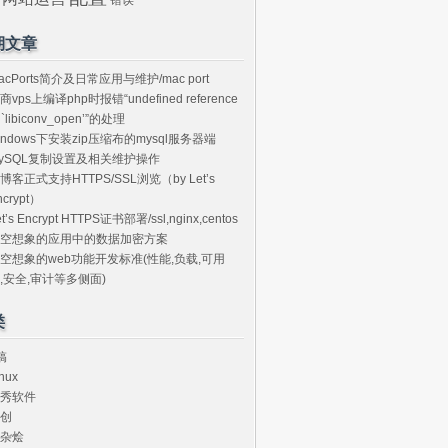
期文章
acPorts简介及日常应用与维护/mac port
商vps上编译php时报错“undefined reference
o `libiconv_open’”的处理
indows下安装zip压缩布的mysql服务器端
ySQL复制设置及相关维护操作
博客正式支持HTTPS/SSL浏览（by Let’s
ncrypt）
et’s Encrypt HTTPS证书部署/ssl,nginx,centos
空想象的应用中的数据加密方案
空想象的web功能开发标准(性能,负载,可用
,安全,审计等多侧面)
类
搞
nux
秀软件
创
杂烩