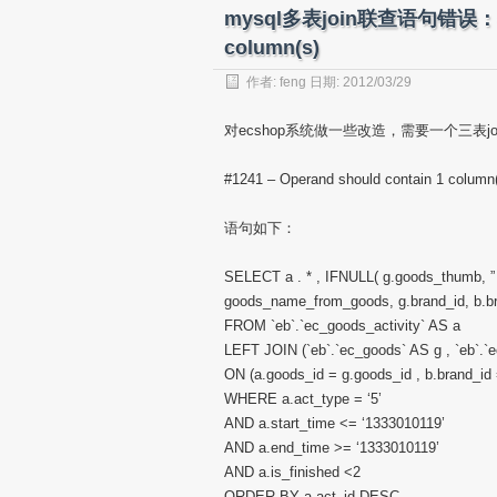
mysql多表join联查语句错误：#124
column(s)
作者:
feng
日期: 2012/03/29
对ecshop系统做一些改造，需要一个三表
#1241 – Operand should contain 1 column
语句如下：
SELECT a . * , IFNULL( g.goods_thumb, 
goods_name_from_goods, g.brand_id, b.
FROM `eb`.`ec_goods_activity` AS a
LEFT JOIN (`eb`.`ec_goods` AS g , `eb`.`e
ON (a.goods_id = g.goods_id , b.brand_id 
WHERE a.act_type = ‘5’
AND a.start_time <= ‘1333010119’
AND a.end_time >= ‘1333010119’
AND a.is_finished <2
ORDER BY a.act_id DESC