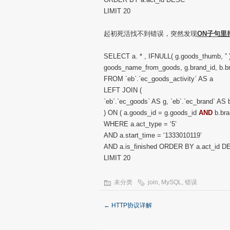
LIMIT 20
起初死活找不到错误，突然发现
ON子句里
SELECT a. * , IFNULL( g.goods_thumb, ”
goods_name_from_goods, g.brand_id, b.
FROM `eb`.`ec_goods_activity` AS a
LEFT JOIN (
`eb`.`ec_goods` AS g, `eb`.`ec_brand` AS 
) ON ( a.goods_id = g.goods_id
AND
b.bra
WHERE a.act_type = ‘5’
AND a.start_time = ‘1333010119’
AND a.is_finished ORDER BY a.act_id 
LIMIT 20
未分类
join
,
MySQL
,
错误
←
HTTP协议详解