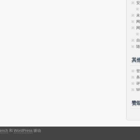
安
未
网
网
自
随
其
登
条
评
W
赞
ench
和
WordPress
驱动