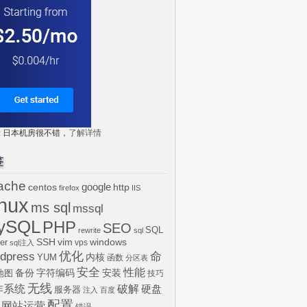
tr: 日本机房很不错，
了解详情
签
ache
centos
google
http
firefox
IIS
inux
ms sql
mssql
ySQL
PHP
SEO
SQL
rewrite
sql
SSH
vim
windows
er
vps
sql注入
dpress
优化
命
内核
YUM
函数
分区表
安全
性能
安装
备份
字符编码
地图
技巧
无线
作系统
破解
硬盘
服务器
注入
百度
配置
网站运营
错误