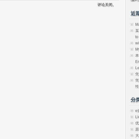
评论关闭。
近
M
某
t
w
M
本
E
L
凭
凭
性
分
e
Li
优
原
大