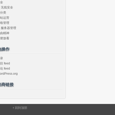
全
无线安全
分类
站运营
络管理
服务器管理
由精神
便放着
他操作
录
目 feed
论 feed
ordPress.org
助商链接
↑
回到顶部