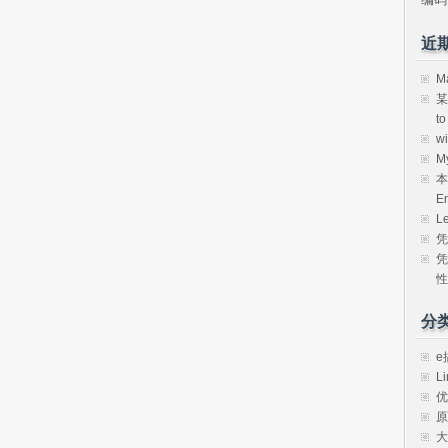
近
M
某
t
w
M
本
E
L
凭
凭
性
分
e
Li
优
原
大