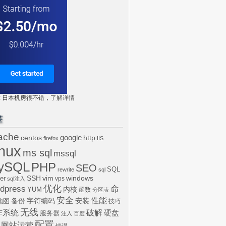
tr: 日本机房很不错，
了解详情
签
ache
centos
google
http
firefox
IIS
inux
ms sql
mssql
ySQL
PHP
SEO
SQL
rewrite
sql
SSH
vim
windows
er
vps
sql注入
dpress
优化
命
内核
YUM
函数
分区表
安全
性能
安装
备份
字符编码
地图
技巧
无线
作系统
破解
硬盘
服务器
注入
百度
配置
网站运营
错误