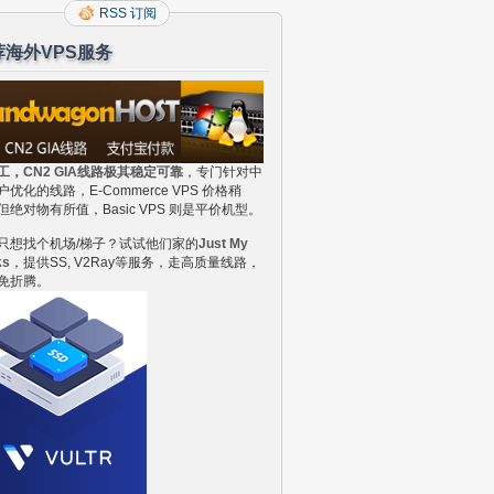
RSS 订阅
荐海外VPS服务
工，CN2 GIA线路极其稳定可靠
，专门针对中
户优化的线路，E-Commerce VPS 价格稍
但绝对物有所值，Basic VPS 则是平价机型。
只想找个机场/梯子？试试他们家的
Just My
ks
，提供SS, V2Ray等服务，走高质量线路，
免折腾。