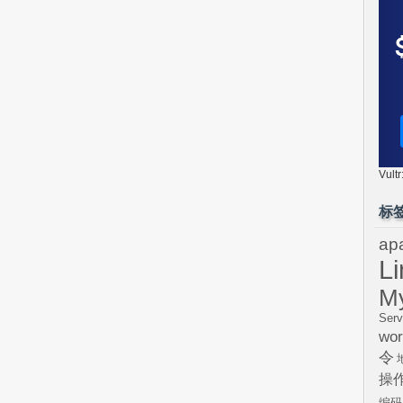
Vul
标
ap
L
M
Serv
wor
令
操
编码