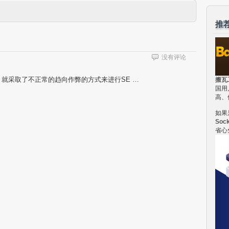
推
没有评论
，就采取了不正常的趋向作弊的方式来进行SE …
搬瓦
国用
高、
如果
Soc
省心