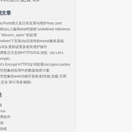
期文章
acPorts简介及日常应用与维护/mac port
商vps上编译php时报错“undefined reference
o `libiconv_open’”的处理
indows下安装zip压缩布的mysql服务器端
ySQL复制设置及相关维护操作
博客正式支持HTTPS/SSL浏览（by Let’s
ncrypt）
et’s Encrypt HTTPS证书部署/ssl,nginx,centos
空想象的应用中的数据加密方案
空想象的web功能开发标准(性能,负载,可用
,安全,审计等多侧面)
类
搞
nux
秀软件
创
杂烩