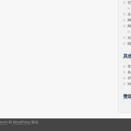
安
未
网
网
自
随
其
登
条
评
W
赞
ench
和
WordPress
驱动