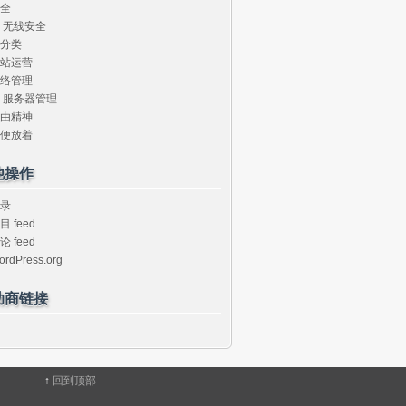
全
无线安全
分类
站运营
络管理
服务器管理
由精神
便放着
他操作
录
目 feed
论 feed
ordPress.org
助商链接
↑
回到顶部