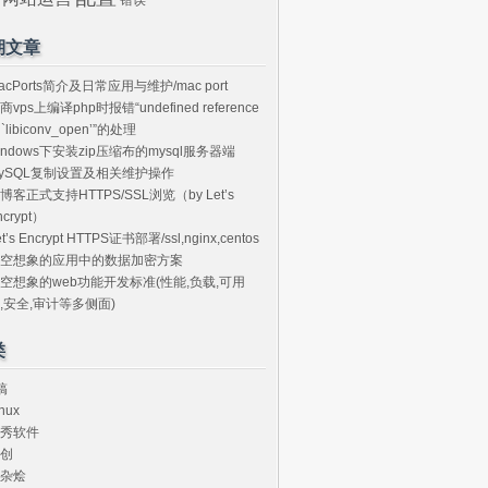
期文章
acPorts简介及日常应用与维护/mac port
商vps上编译php时报错“undefined reference
o `libiconv_open’”的处理
indows下安装zip压缩布的mysql服务器端
ySQL复制设置及相关维护操作
博客正式支持HTTPS/SSL浏览（by Let’s
ncrypt）
et’s Encrypt HTTPS证书部署/ssl,nginx,centos
空想象的应用中的数据加密方案
空想象的web功能开发标准(性能,负载,可用
,安全,审计等多侧面)
类
搞
nux
秀软件
创
杂烩