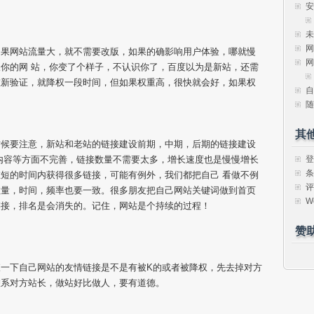
安
未
网
如果网站流量大，就不需要改版，如果的确影响用户体验，哪就慢
网
你的网 站，你变了个样子，不认识你了，百度以为是新站，还需
重新验证，就降权一段时间，但如果权重高，很快就会好，如果权
自
随
其
时候要注意，新站和老站的链接建设前期，中期，后期的链接建设
登
内容等方面不完善，链接数量不需要太多，增长速度也是慢慢增长
条
短的时间内获得很多链接，可能有例外，我们都把自己 看做不例
评
数量，时间，频率也要一致。很多朋友把自己网站关键词做到首页
W
链接，排名是会消失的。记住，网站是个持续的过程！
赞
一下自己网站的友情链接是不是有被K的或者被降权，先去掉对方
联系对方站长，做站好比做人，要有道德。