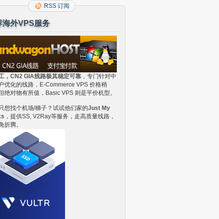
RSS 订阅
荐海外VPS服务
工，CN2 GIA线路极其稳定可靠
，专门针对中
户优化的线路，E-Commerce VPS 价格稍
但绝对物有所值，Basic VPS 则是平价机型。
只想找个机场/梯子？试试他们家的
Just My
ks
，提供SS, V2Ray等服务，走高质量线路，
免折腾。