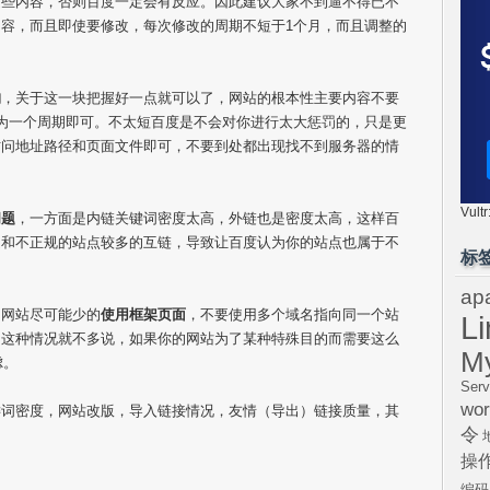
这些内容，否则百度一定会有反应。因此建议大家不到逼不得已不
容，而且即使要修改，每次修改的周期不短于1个月，而且调整的
构
，关于这一块把握好一点就可以了，网站的根本性主要内容不要
为一个周期即可。不太短百度是不会对你进行太大惩罚的，只是更
访问地址路径和页面文件即可，不要到处都出现找不到服务器的情
Vul
问题
，一方面是内链关键词密度太高，外链也是密度太高，这样百
是和不正规的站点较多的互链，导致让百度认为你的站点也属于不
标
ap
的网站尽可能少的
使用框架页面
，不要使用多个域名指向同一个站
L
，这种情况就不多说，如果你的网站为了某种特殊目的而需要这么
M
虑。
Serv
wor
键词密度，网站改版，导入链接情况，友情（导出）链接质量，其
令
操
编码