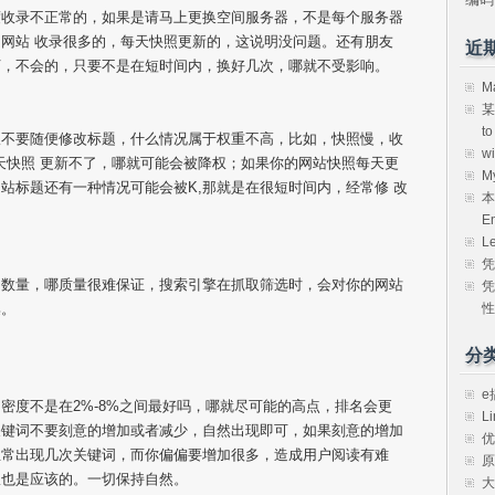
度收录不正常的，如果是请马上更换空间服务器，不是每个服务器
网站 收录很多的，每天快照更新的，这说明没问题。还有朋友
近
下，不会的，只要不是在短时间内，换好几次，哪就不受影响。
M
某
t
议不要随便修改标题，什么情况属于权重不高，比如，快照慢，收
w
天快照 更新不了，哪就可能会被降权；如果你的网站快照每天更
M
站标题还有一种情况可能会被K,那就是在很短时间内，经常修 改
本
E
L
凭
的数量，哪质量很难保证，搜索引擎在抓取筛选时，会对你的网站
凭
性
集。
分
e
密度不是在2%-8%之间最好吗，哪就尽可能的高点，排名会更
Li
关键词不要刻意的增加或者减少，自然出现即可，如果刻意的增加
优
正常出现几次关键词，而你偏偏要增加很多，造成用户阅读有难
原
权也是应该的。一切保持自然。
大