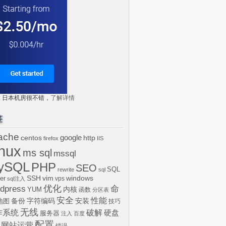
tr: 日本机房很不错，
了解详情
签
ache
centos
google
http
firefox
IIS
inux
ms sql
mssql
ySQL
PHP
SEO
SQL
rewrite
sql
SSH
vim
windows
er
vps
sql注入
dpress
优化
命
内核
YUM
函数
分区表
安全
性能
安装
备份
字符编码
地图
技巧
无线
作系统
破解
硬盘
服务器
注入
百度
配置
网站运营
错误