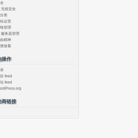
全
无线安全
分类
站运营
络管理
服务器管理
由精神
便放着
他操作
录
目 feed
论 feed
ordPress.org
助商链接