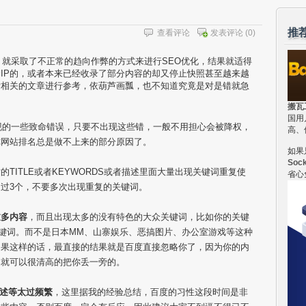
推
查看评论
发表评论
(0)
，就采取了不正常的趋向作弊的方式来进行SEO优化，结果就适得
IP的，或者本来已经收录了部分内容的却又停止快照甚至越来越
索相关的文章进行参考，依葫芦画瓢，也不知道究竟是对是错就急
搬瓦
国用
现的一些致命错误，只要不出现这些错，一般不用担心会被降权，
高、
你网站排名总是做不上来的部分原因了。
如果
Soc
的TITLE或者KEYWORDS或者描述里面大量出现关键词重复使
省心
过3个，不要多次出现重复的关键词。
过多内容
，而且出现太多的没有特色的大众关键词，比如你的关键
键词。而不是日本MM、山寨娱乐、恶搞图片、办公室游戏等这种
如果这样的话，最直接的结果就是百度直接忽略你了，因为你的内
本就可以很清高的把你丢一旁的。
描述等太过频繁
，这里据我的经验总结，百度的习性这段时间是非