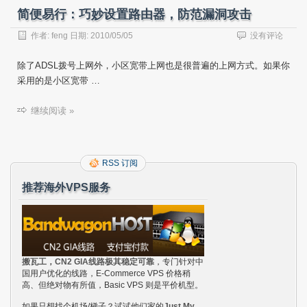
简便易行：巧妙设置路由器，防范漏洞攻击
作者:
feng
日期:
2010/05/05
没有评论
除了ADSL拨号上网外，小区宽带上网也是很普遍的上网方式。如果你
采用的是小区宽带 …
继续阅读 »
RSS 订阅
推荐海外VPS服务
搬瓦工，CN2 GIA线路极其稳定可靠
，专门针对中
国用户优化的线路，E-Commerce VPS 价格稍
高、但绝对物有所值，Basic VPS 则是平价机型。
如果只想找个机场/梯子？试试他们家的
Just My