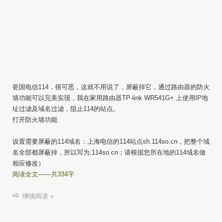
瓷国电信114，很可恶，这就不用说了，屏蔽掉它，通过路由器的防火
墙功能可以完美实现，我在家用路由器TP-link WR541G+ 上使用IP地
址过滤及域名过滤，阻止114的站点。
打开防火墙功能
设置需要屏蔽的114域名：上海电信的114站点sh.114so.cn，把整个域
名全部都屏蔽掉，所以写为.114so.cn；请根据您所在地的114域名做
相应修改）
阅读全文——共334字
继续阅读 »