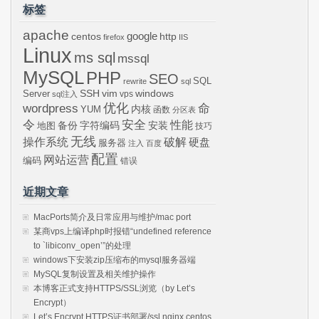
标签
apache
centos
google
http
firefox
IIS
Linux
ms sql
mssql
MySQL
PHP
SEO
SQL
rewrite
sql
SSH
vim
windows
Server
vps
sql注入
wordpress
优化
命
内核
YUM
函数
分区表
令
安全
性能
安装
备份
字符编码
地图
技巧
无线
操作系统
破解
硬盘
服务器
注入
百度
配置
网站运营
编码
错误
近期文章
MacPorts简介及日常应用与维护/mac port
某商vps上编译php时报错“undefined reference
to `libiconv_open’”的处理
windows下安装zip压缩布的mysql服务器端
MySQL复制设置及相关维护操作
本博客正式支持HTTPS/SSL浏览（by Let’s
Encrypt）
Let’s Encrypt HTTPS证书部署/ssl,nginx,centos