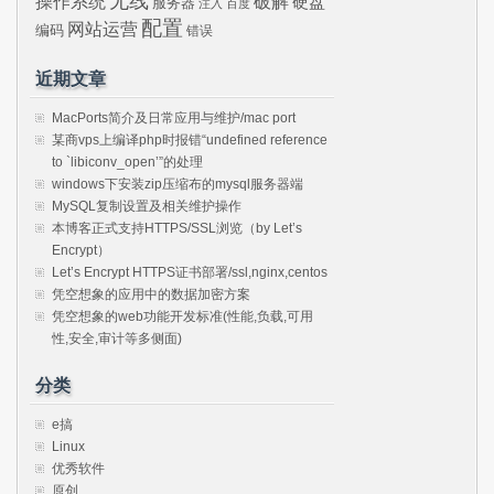
无线
操作系统
破解
硬盘
服务器
注入
百度
配置
网站运营
编码
错误
近期文章
MacPorts简介及日常应用与维护/mac port
某商vps上编译php时报错“undefined reference
to `libiconv_open’”的处理
windows下安装zip压缩布的mysql服务器端
MySQL复制设置及相关维护操作
本博客正式支持HTTPS/SSL浏览（by Let’s
Encrypt）
Let’s Encrypt HTTPS证书部署/ssl,nginx,centos
凭空想象的应用中的数据加密方案
凭空想象的web功能开发标准(性能,负载,可用
性,安全,审计等多侧面)
分类
e搞
Linux
优秀软件
原创