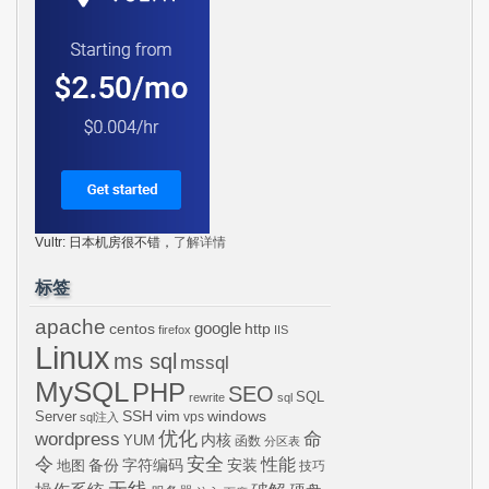
Vultr: 日本机房很不错，
了解详情
标签
apache
centos
google
http
firefox
IIS
Linux
ms sql
mssql
MySQL
PHP
SEO
SQL
rewrite
sql
SSH
vim
windows
Server
vps
sql注入
wordpress
优化
命
内核
YUM
函数
分区表
令
安全
性能
安装
备份
字符编码
地图
技巧