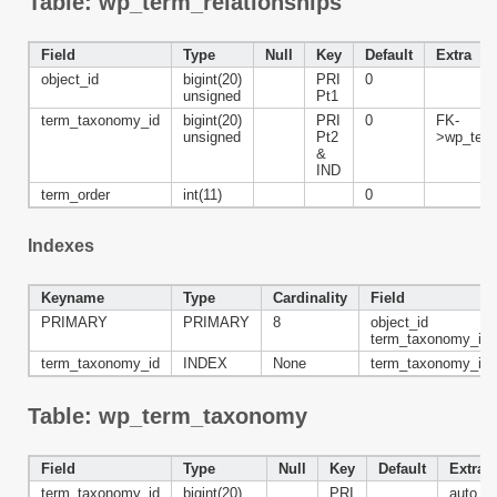
Table: wp_term_relationships
Field
Type
Null
Key
Default
Extra
object_id
bigint(20)
PRI
0
unsigned
Pt1
term_taxonomy_id
bigint(20)
PRI
0
FK-
unsigned
Pt2
>wp_term
&
IND
term_order
int(11)
0
Indexes
Keyname
Type
Cardinality
Field
PRIMARY
PRIMARY
8
object_id
term_taxonomy_id
term_taxonomy_id
INDEX
None
term_taxonomy_id
Table: wp_term_taxonomy
Field
Type
Null
Key
Default
Extra
term_taxonomy_id
bigint(20)
PRI
auto_i