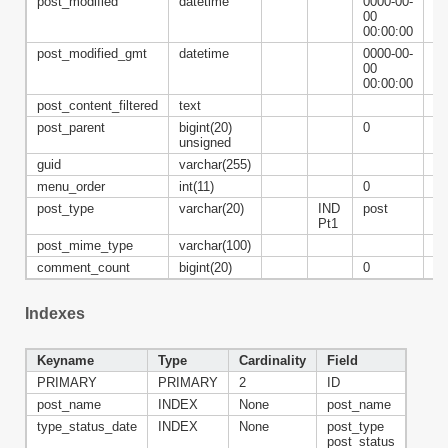
post_modified
datetime
0000-00-
00
00:00:00
post_modified_gmt
datetime
0000-00-
00
00:00:00
post_content_filtered
text
post_parent
bigint(20)
0
FK
unsigned
>w
guid
varchar(255)
menu_order
int(11)
0
post_type
varchar(20)
IND
post
Pt1
post_mime_type
varchar(100)
comment_count
bigint(20)
0
Indexes
Keyname
Type
Cardinality
Field
PRIMARY
PRIMARY
2
ID
post_name
INDEX
None
post_name
type_status_date
INDEX
None
post_type
post_status