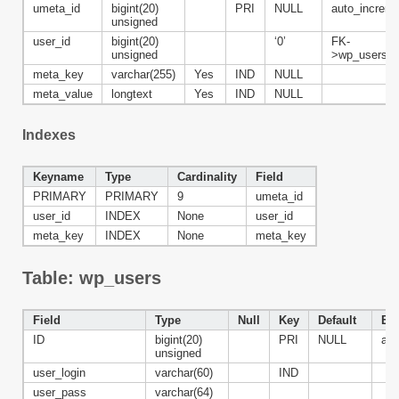
umeta_id
bigint(20)
PRI
NULL
auto_increm
unsigned
user_id
bigint(20)
‘0’
FK-
unsigned
>wp_users.I
meta_key
varchar(255)
Yes
IND
NULL
meta_value
longtext
Yes
IND
NULL
Indexes
Keyname
Type
Cardinality
Field
PRIMARY
PRIMARY
9
umeta_id
user_id
INDEX
None
user_id
meta_key
INDEX
None
meta_key
Table: wp_users
Field
Type
Null
Key
Default
Ext
ID
bigint(20)
PRI
NULL
aut
unsigned
user_login
varchar(60)
IND
user_pass
varchar(64)