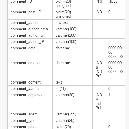
comment_ID
bigint(20)
PRI
NULL
unsigned
comment_post_ID
bigint(20)
IND
0
unsigned
comment_author
tinytext
comment_author_email
varchar(100)
comment_author_url
varchar(200)
comment_author_IP
varchar(100)
comment_date
datetime
0000-00-
00
00:00:00
comment_date_gmt
datetime
IND
0000-00-
&
00
IND
00:00:00
Pt2
comment_content
text
comment_karma
int(11)
0
comment_approved
varchar(20)
IND
1
&
Ind
Pt1
comment_agent
varchar(255)
comment_type
varchar(20)
comment_parent
bigint(20)
0