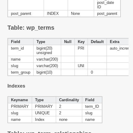
post_date
ID
post_parent
INDEX
None
post_parent
Table: wp_terms
Field
Type
Null
Key
Default
Extra
term_id
bigint(20)
PRI
auto_increme
unsigned
name
varchar(200)
slug
varchar(200)
UNI
term_group
bigint(10)
0
Indexes
Keyname
Type
Cardinality
Field
PRIMARY
PRIMARY
2
term_ID
slug
UNIQUE
2
slug
name
Index
none
name