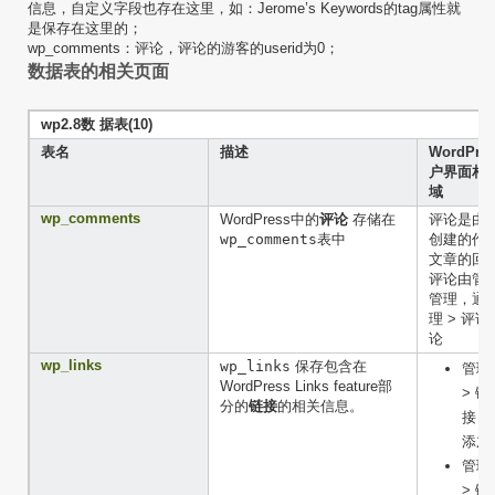
信息，自定义字段也存在这里，如：Jerome’s Keywords的tag属性就
是保存在这里的；
wp_comments：评论，评论的游客的userid为0；
数据表的相关页面
wp2.8数 据表(10)
表名
描述
WordPre
户界面相
域
wp_comments
WordPress中的
评论
存储在
评论是由读
wp_comments
表中
创建的作
文章的回
评论由管
管理，通
理 > 评论 
论
wp_links
wp_links
保存包含在
管理
WordPress Links feature部
> 链
分的
链接
的相关信息。
接 >
添加
管理
> 链