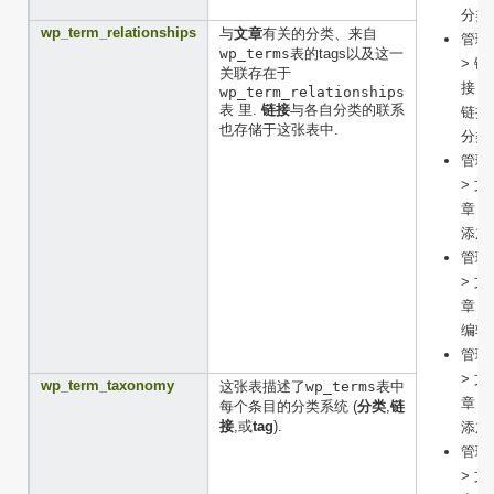
分类
wp_term_relationships
与
文章
有关的分类、来自
管理
wp_terms
表的tags以及这一
> 链
关联存在于
接 >
wp_term_relationships
表 里.
链接
与各自分类的联系
链接
也存储于这张表中.
分类
管理
> 文
章 >
添加
管理
> 文
章 >
编辑
管理
> 文
wp_term_taxonomy
这张表描述了
wp_terms
表中
章 >
每个条目的分类系统 (
分类
,
链
接
,或
tag
).
添加
管理
> 文