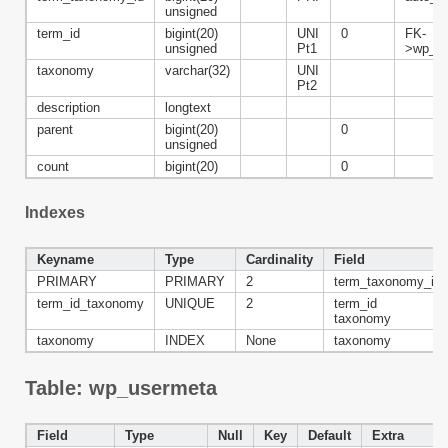
unsigned
term_id
bigint(20)
UNI
0
FK-
unsigned
Pt1
>wp_te
taxonomy
varchar(32)
UNI
Pt2
description
longtext
parent
bigint(20)
0
unsigned
count
bigint(20)
0
Indexes
Keyname
Type
Cardinality
Field
PRIMARY
PRIMARY
2
term_taxonomy_id
term_id_taxonomy
UNIQUE
2
term_id
taxonomy
taxonomy
INDEX
None
taxonomy
Table: wp_usermeta
Field
Type
Null
Key
Default
Extra