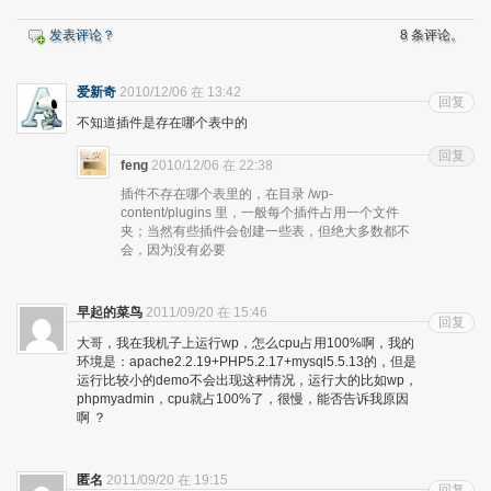
发表评论？
8 条评论。
爱新奇
2010/12/06 在 13:42
回复
不知道插件是存在哪个表中的
回复
feng
2010/12/06 在 22:38
插件不存在哪个表里的，在目录 /wp-
content/plugins 里，一般每个插件占用一个文件
夹；当然有些插件会创建一些表，但绝大多数都不
会，因为没有必要
早起的菜鸟
2011/09/20 在 15:46
回复
大哥，我在我机子上运行wp，怎么cpu占用100%啊，我的
环境是：apache2.2.19+PHP5.2.17+mysql5.5.13的，但是
运行比较小的demo不会出现这种情况，运行大的比如wp，
phpmyadmin，cpu就占100%了，很慢，能否告诉我原因
啊 ？
匿名
2011/09/20 在 19:15
回复