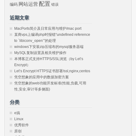
配置
网站运营
编码
错误
近期文章
MacPorts简介及日常应用与维护/mac port
某商vps上编译php时报错“undefined reference
to `libiconv_open’”的处理
windows下安装zip压缩布的mysql服务器端
MySQL复制设置及相关维护操作
本博客正式支持HTTPS/SSL浏览（by Let’s
Encrypt）
Let’s Encrypt HTTPS证书部署/ssl,nginx,centos
凭空想象的应用中的数据加密方案
凭空想象的web功能开发标准(性能,负载,可用
性,安全,审计等多侧面)
分类
e搞
Linux
优秀软件
原创