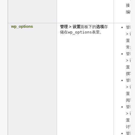
接 >
编辑
wp_options
管理 > 设置
面板下的
选项
存
管理
储在
wp_options
表里。
> 设
置 >
常规
管理
> 设
置 >
撰写
管理
> 设
置 >
阅读
管理
> 设
置 >
讨论
管理