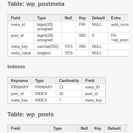
Table: wp_postmeta
Field
Type
Null
Key
Default
Extra
meta_id
bigint(20)
PRI
NULL
auto_increm
unsigned
post_id
bigint(20)
IND
0
FK-
unsigned
>wp_posts.I
meta_key
varchar(255)
YES
IND
NULL
meta_value
longtext
YES
NULL
Indexes
Keyname
Type
Cardinality
Field
PRIMARY
PRIMARY
13
meta_ID
post_id
INDEX
15
post_id
meta_key
INDEX
7
meta_key
Table: wp_posts
Field
Type
Null
Key
Default
Ex