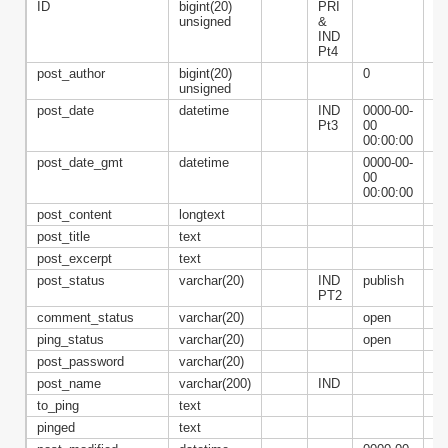
ID
bigint(20)
PRI
au
unsigned
&
IND
Pt4
post_author
bigint(20)
0
FK
unsigned
>w
post_date
datetime
IND
0000-00-
Pt3
00
00:00:00
post_date_gmt
datetime
0000-00-
00
00:00:00
post_content
longtext
post_title
text
post_excerpt
text
post_status
varchar(20)
IND
publish
PT2
comment_status
varchar(20)
open
ping_status
varchar(20)
open
post_password
varchar(20)
post_name
varchar(200)
IND
to_ping
text
pinged
text