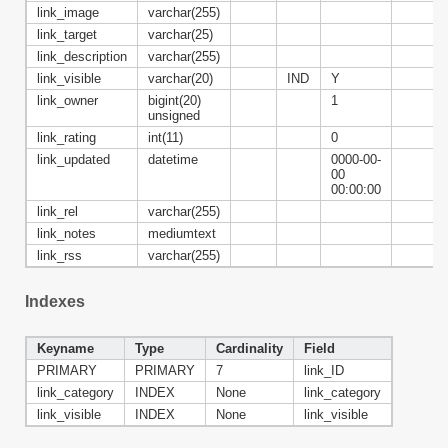
link_image
varchar(255)
link_target
varchar(25)
link_description
varchar(255)
link_visible
varchar(20)
IND
Y
link_owner
bigint(20)
1
unsigned
link_rating
int(11)
0
link_updated
datetime
0000-00-
00
00:00:00
link_rel
varchar(255)
link_notes
mediumtext
link_rss
varchar(255)
Indexes
Keyname
Type
Cardinality
Field
PRIMARY
PRIMARY
7
link_ID
link_category
INDEX
None
link_category
link_visible
INDEX
None
link_visible