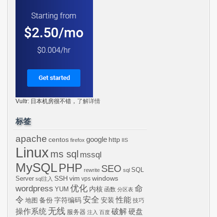
Vultr: 日本机房很不错，
了解详情
标签
apache
centos
google
http
firefox
IIS
Linux
ms sql
mssql
MySQL
PHP
SEO
SQL
rewrite
sql
SSH
vim
windows
Server
vps
sql注入
wordpress
优化
命
内核
YUM
函数
分区表
令
安全
性能
安装
备份
字符编码
地图
技巧
无线
操作系统
破解
硬盘
服务器
注入
百度