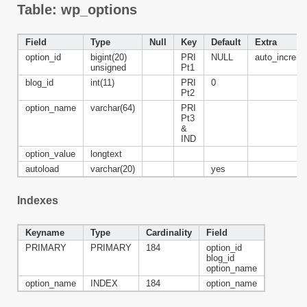
Table: wp_options
Field
Type
Null
Key
Default
Extra
option_id
bigint(20)
PRI
NULL
auto_increm
unsigned
Pt1
blog_id
int(11)
PRI
0
Pt2
option_name
varchar(64)
PRI
Pt3
&
IND
option_value
longtext
autoload
varchar(20)
yes
Indexes
Keyname
Type
Cardinality
Field
PRIMARY
PRIMARY
184
option_id
blog_id
option_name
option_name
INDEX
184
option_name