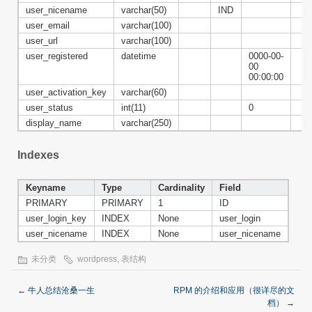
user_nicename
varchar(50)
IND
user_email
varchar(100)
user_url
varchar(100)
user_registered
datetime
0000-00-
00
00:00:00
user_activation_key
varchar(60)
user_status
int(11)
0
display_name
varchar(250)
Indexes
Keyname
Type
Cardinality
Field
PRIMARY
PRIMARY
1
ID
user_login_key
INDEX
None
user_login
user_nicename
INDEX
None
user_nicename
未分类
wordpress
,
表结构
←
牛人总结沧桑一生
RPM 的介绍和应用（很详尽的文
档）
→