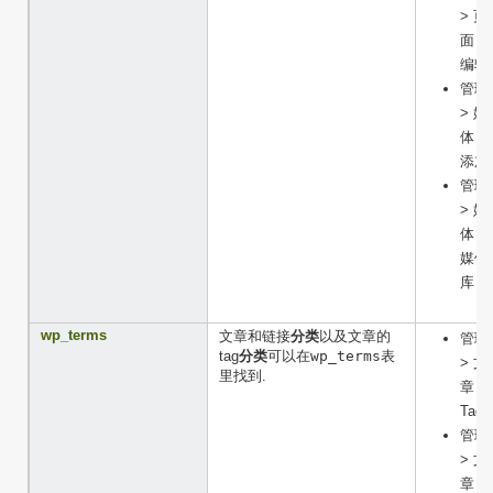
> 页
面 >
编辑
管理
> 媒
体 >
添加
管理
> 媒
体 >
媒体
库
wp_terms
文章和链接
分类
以及文章的
管理
tag
分类
可以在
wp_terms
表
> 文
里找到.
章 >
Tags
管理
> 文
章 >