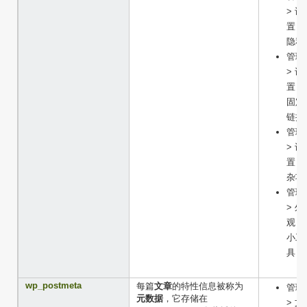
> 设
置 >
隐私
管理
> 设
置 >
固定
链接
管理
> 设
置 >
杂项
管理
> 外
观 >
小工
具
wp_postmeta
每篇
文章
的特性信息被称为
管理
元数据
，它存储在
> 文