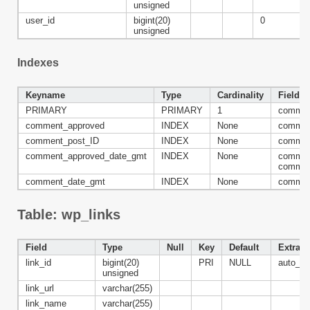
unsigned
user_id
bigint(20)
0
unsigned
Indexes
Keyname
Type
Cardinality
Field
PRIMARY
PRIMARY
1
commen
comment_approved
INDEX
None
commen
comment_post_ID
INDEX
None
commen
comment_approved_date_gmt
INDEX
None
commen
commen
comment_date_gmt
INDEX
None
commen
Table: wp_links
Field
Type
Null
Key
Default
Extra
link_id
bigint(20)
PRI
NULL
auto_in
unsigned
link_url
varchar(255)
link_name
varchar(255)