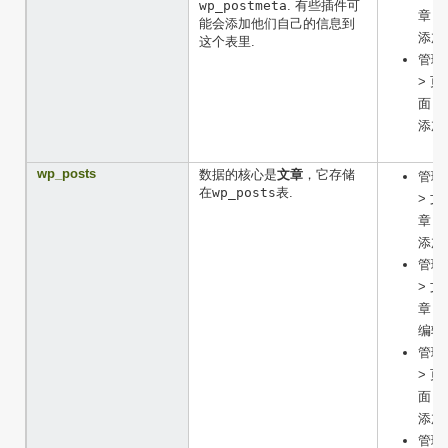
wp_postmeta
. 有些插件可
章 >
能会添加他们自己的信息到
添加
这个表里.
管理
> 页
面 >
添加
wp_posts
数据的核心是
文章
，它存储
管理
在
wp_posts
表.
> 文
章 >
添加
管理
> 文
章 >
编辑
管理
> 页
面 >
添加
管理