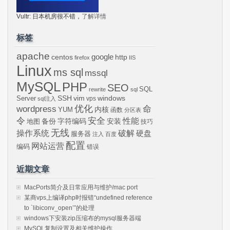
Vultr: 日本机房很不错，
了解详情
标签
apache
centos
google
http
firefox
IIS
Linux
ms sql
mssql
MySQL
PHP
SEO
SQL
rewrite
sql
SSH
vim
windows
Server
vps
sql注入
wordpress
优化
命
内核
YUM
函数
分区表
令
安全
性能
安装
备份
字符编码
地图
技巧
无线
操作系统
破解
硬盘
服务器
注入
百度
配置
网站运营
编码
错误
近期文章
MacPorts简介及日常应用与维护/mac port
某商vps上编译php时报错“undefined reference
to `libiconv_open’”的处理
windows下安装zip压缩布的mysql服务器端
MySQL复制设置及相关维护操作