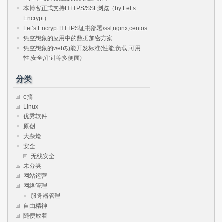
本博客正式支持HTTPS/SSL浏览（by Let’s
Encrypt）
Let’s Encrypt HTTPS证书部署/ssl,nginx,centos
凭空想象的应用中的数据加密方案
凭空想象的web功能开发标准(性能,负载,可用
性,安全,审计等多侧面)
分类
e搞
Linux
优秀软件
原创
大杂烩
安全
无线安全
未分类
网站运营
网络管理
服务器管理
自由精神
随便放着